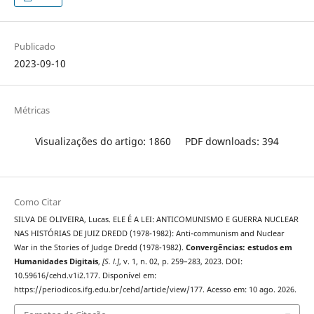
Publicado
2023-09-10
Métricas
Visualizações do artigo: 1860
PDF downloads: 394
Como Citar
SILVA DE OLIVEIRA, Lucas. ELE É A LEI: ANTICOMUNISMO E GUERRA NUCLEAR
NAS HISTÓRIAS DE JUIZ DREDD (1978-1982): Anti-communism and Nuclear
War in the Stories of Judge Dredd (1978-1982).
Convergências: estudos em
Humanidades Digitais
,
[S. l.]
, v. 1, n. 02, p. 259–283, 2023. DOI:
10.59616/cehd.v1i2.177. Disponível em:
https://periodicos.ifg.edu.br/cehd/article/view/177. Acesso em: 10 ago. 2026.