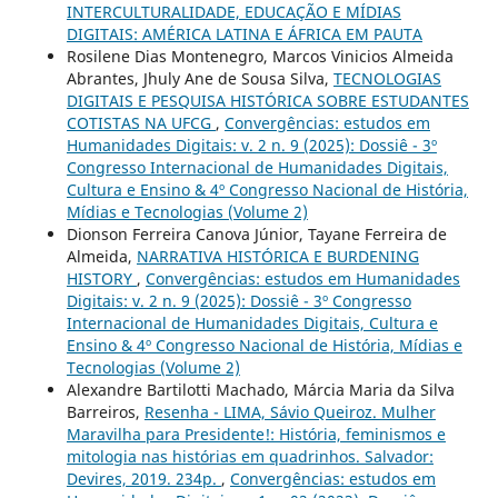
INTERCULTURALIDADE, EDUCAÇÃO E MÍDIAS
DIGITAIS: AMÉRICA LATINA E ÁFRICA EM PAUTA
Rosilene Dias Montenegro, Marcos Vinicios Almeida
Abrantes, Jhuly Ane de Sousa Silva,
TECNOLOGIAS
DIGITAIS E PESQUISA HISTÓRICA SOBRE ESTUDANTES
COTISTAS NA UFCG
,
Convergências: estudos em
Humanidades Digitais: v. 2 n. 9 (2025): Dossiê - 3º
Congresso Internacional de Humanidades Digitais,
Cultura e Ensino & 4º Congresso Nacional de História,
Mídias e Tecnologias (Volume 2)
Dionson Ferreira Canova Júnior, Tayane Ferreira de
Almeida,
NARRATIVA HISTÓRICA E BURDENING
HISTORY
,
Convergências: estudos em Humanidades
Digitais: v. 2 n. 9 (2025): Dossiê - 3º Congresso
Internacional de Humanidades Digitais, Cultura e
Ensino & 4º Congresso Nacional de História, Mídias e
Tecnologias (Volume 2)
Alexandre Bartilotti Machado, Márcia Maria da Silva
Barreiros,
Resenha - LIMA, Sávio Queiroz. Mulher
Maravilha para Presidente!: História, feminismos e
mitologia nas histórias em quadrinhos. Salvador:
Devires, 2019. 234p.
,
Convergências: estudos em