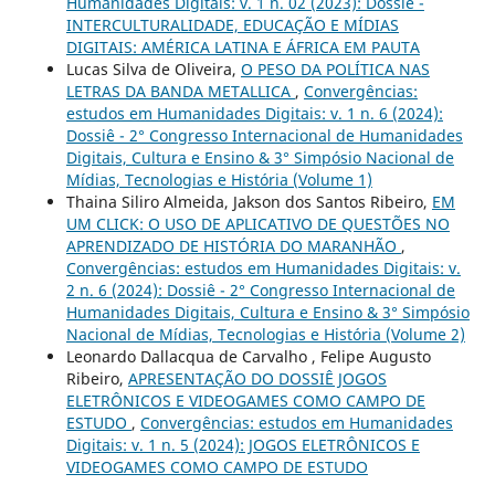
Humanidades Digitais: v. 1 n. 02 (2023): Dossiê -
INTERCULTURALIDADE, EDUCAÇÃO E MÍDIAS
DIGITAIS: AMÉRICA LATINA E ÁFRICA EM PAUTA
Lucas Silva de Oliveira,
O PESO DA POLÍTICA NAS
LETRAS DA BANDA METALLICA
,
Convergências:
estudos em Humanidades Digitais: v. 1 n. 6 (2024):
Dossiê - 2° Congresso Internacional de Humanidades
Digitais, Cultura e Ensino & 3° Simpósio Nacional de
Mídias, Tecnologias e História (Volume 1)
Thaina Siliro Almeida, Jakson dos Santos Ribeiro,
EM
UM CLICK: O USO DE APLICATIVO DE QUESTÕES NO
APRENDIZADO DE HISTÓRIA DO MARANHÃO
,
Convergências: estudos em Humanidades Digitais: v.
2 n. 6 (2024): Dossiê - 2° Congresso Internacional de
Humanidades Digitais, Cultura e Ensino & 3° Simpósio
Nacional de Mídias, Tecnologias e História (Volume 2)
Leonardo Dallacqua de Carvalho , Felipe Augusto
Ribeiro,
APRESENTAÇÃO DO DOSSIÊ JOGOS
ELETRÔNICOS E VIDEOGAMES COMO CAMPO DE
ESTUDO
,
Convergências: estudos em Humanidades
Digitais: v. 1 n. 5 (2024): JOGOS ELETRÔNICOS E
VIDEOGAMES COMO CAMPO DE ESTUDO