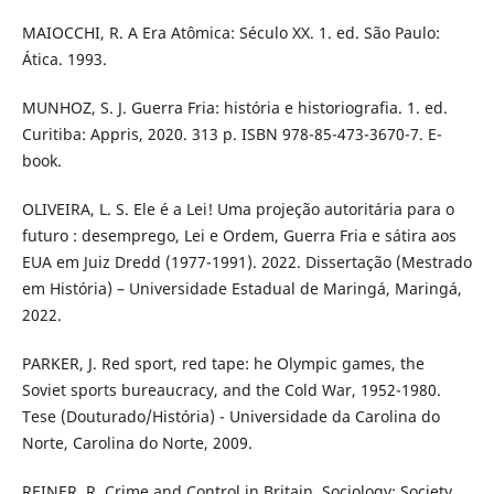
MAIOCCHI, R. A Era Atômica: Século XX. 1. ed. São Paulo:
Ática. 1993.
MUNHOZ, S. J. Guerra Fria: história e historiografia. 1. ed.
Curitiba: Appris, 2020. 313 p. ISBN 978-85-473-3670-7. E-
book.
OLIVEIRA, L. S. Ele é a Lei! Uma projeção autoritária para o
futuro : desemprego, Lei e Ordem, Guerra Fria e sátira aos
EUA em Juiz Dredd (1977-1991). 2022. Dissertação (Mestrado
em História) – Universidade Estadual de Maringá, Maringá,
2022.
PARKER, J. Red sport, red tape: he Olympic games, the
Soviet sports bureaucracy, and the Cold War, 1952-1980.
Tese (Douturado/História) - Universidade da Carolina do
Norte, Carolina do Norte, 2009.
REINER, R. Crime and Control in Britain. Sociology: Society