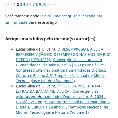
<<
<
1
2
3
4
5
6
7
8
9
10
>
>>
Você também pode
iniciar uma pesquisa avançada por
similaridade
para este artigo.
Artigos mais lidos pelo mesmo(s) autor(es)
Lucas Silva de Oliveira,
O DESEMPREGO É A LEI: A
REPRESENTAÇÃO DO DESEMPREGO NAS HQS DO JUIZ
DREDD (1979-1985)
,
Convergências: estudos em
Humanidades Digitais: v. 2 n. 6 (2024): Dossiê - 2°
Congresso Internacional de Humanidades Digitais,
Cultura e Ensino & 3° Simpósio Nacional de Mídias,
Tecnologias e História (Volume 2)
Lucas Silva de Oliveira,
O PESO DA POLÍTICA NAS
LETRAS DA BANDA METALLICA
,
Convergências:
estudos em Humanidades Digitais: v. 1 n. 6 (2024):
Dossiê - 2° Congresso Internacional de Humanidades
Digitais, Cultura e Ensino & 3° Simpósio Nacional de
Mídias, Tecnologias e História (Volume 1)