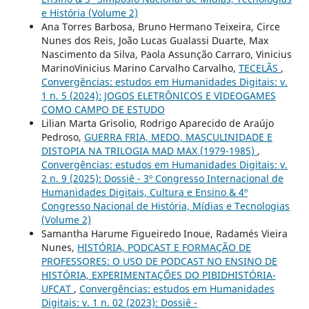
e História (Volume 2)
Ana Torres Barbosa, Bruno Hermano Teixeira, Circe
Nunes dos Reis, João Lucas Gualassi Duarte, Max
Nascimento da Silva, Paola Assunção Carraro, Vinicius
MarinoVinicius Marino Carvalho Carvalho,
TECELÃS
,
Convergências: estudos em Humanidades Digitais: v.
1 n. 5 (2024): JOGOS ELETRÔNICOS E VIDEOGAMES
COMO CAMPO DE ESTUDO
Lilian Marta Grisolio, Rodrigo Aparecido de Araújo
Pedroso,
GUERRA FRIA, MEDO, MASCULINIDADE E
DISTOPIA NA TRILOGIA MAD MAX (1979-1985)
,
Convergências: estudos em Humanidades Digitais: v.
2 n. 9 (2025): Dossiê - 3º Congresso Internacional de
Humanidades Digitais, Cultura e Ensino & 4º
Congresso Nacional de História, Mídias e Tecnologias
(Volume 2)
Samantha Harume Figueiredo Inoue, Radamés Vieira
Nunes,
HISTÓRIA, PODCAST E FORMAÇÃO DE
PROFESSORES: O USO DE PODCAST NO ENSINO DE
HISTÓRIA, EXPERIMENTAÇÕES DO PIBIDHISTÓRIA-
UFCAT
,
Convergências: estudos em Humanidades
Digitais: v. 1 n. 02 (2023): Dossiê -