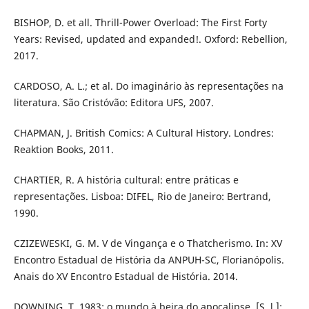
BISHOP, D. et all. Thrill-Power Overload: The First Forty
Years: Revised, updated and expanded!. Oxford: Rebellion,
2017.
CARDOSO, A. L.; et al. Do imaginário às representações na
literatura. São Cristóvão: Editora UFS, 2007.
CHAPMAN, J. British Comics: A Cultural History. Londres:
Reaktion Books, 2011.
CHARTIER, R. A história cultural: entre práticas e
representações. Lisboa: DIFEL, Rio de Janeiro: Bertrand,
1990.
CZIZEWESKI, G. M. V de Vingança e o Thatcherismo. In: XV
Encontro Estadual de História da ANPUH-SC, Florianópolis.
Anais do XV Encontro Estadual de História. 2014.
DOWNING, T. 1983: o mundo à beira do apocalipse. [S. l.]: