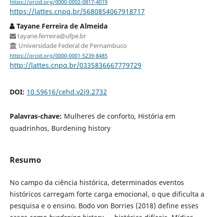
https://orcid.org/0000-0002-0817-4019
https://lattes.cnpq.br/5680854067918717
Tayane Ferreira de Almeida
tayane.ferreira@ufpe.br
Universidade Federal de Pernambuco
https://orcid.org/0000-0001-5239-8485
http://lattes.cnpq.br/0335836667779729
DOI:
10.59616/cehd.v2i9.2732
Palavras-chave:
Mulheres de conforto, História em
quadrinhos, Burdening history
Resumo
No campo da ciência histórica, determinados eventos
históricos carregam forte carga emocional, o que dificulta a
pesquisa e o ensino. Bodo von Borries (2018) define esses