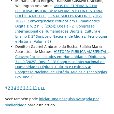
Mariana Costa Borges, Thalisson Gustavo Graciano,
Wellington Amarante,
USOS DO STREAMING NA
PESQUISA HISTÓRICA: MAPEAMENTO DA HISTÓRIA
POLÍTICA NO TELEJORNALISMO BRASILEIRO (2012-
2022)
,
Convergências: estudos em Humanidades
Digitais: v. 2 n. 6 (2024): Dossiê - 2° Congresso
Internacional de Humanidades Digitais, Cultura e
Ensino & 3° Simpósio Nacional de Mídias, Tecnologias
e História (Volume 2)
Denilton Gabriel Ambrosio da Rocha, Eulália Maria
Aparecida de Moraes,
HISTÓRIA PÚBLICA AMBIENTAL
,
Convergências: estudos em Humanidades Digitais: v.
3 n. 9 (2025): Dossiê - 3º Congresso Internacional de
Humanidades Digitais, Cultura e Ensino & 4º
Congresso Nacional de História, Mídias e Tecnologias
(Volume 3)
1
2
3
4
5
6
7
8
9
10
>
>>
Você também pode
iniciar uma pesquisa avançada por
similaridade
para este artigo.