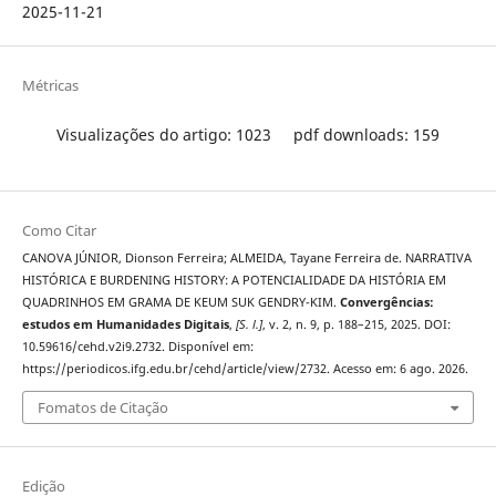
2025-11-21
Métricas
Visualizações do artigo: 1023
pdf downloads: 159
Como Citar
CANOVA JÚNIOR, Dionson Ferreira; ALMEIDA, Tayane Ferreira de. NARRATIVA
HISTÓRICA E BURDENING HISTORY: A POTENCIALIDADE DA HISTÓRIA EM
QUADRINHOS EM GRAMA DE KEUM SUK GENDRY-KIM.
Convergências:
estudos em Humanidades Digitais
,
[S. l.]
, v. 2, n. 9, p. 188–215, 2025. DOI:
10.59616/cehd.v2i9.2732. Disponível em:
https://periodicos.ifg.edu.br/cehd/article/view/2732. Acesso em: 6 ago. 2026.
Fomatos de Citação
Edição