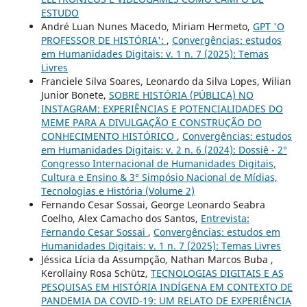
ESTUDO
André Luan Nunes Macedo, Miriam Hermeto,
GPT 'O
PROFESSOR DE HISTÓRIA':
,
Convergências: estudos
em Humanidades Digitais: v. 1 n. 7 (2025): Temas
Livres
Franciele Silva Soares, Leonardo da Silva Lopes, Wilian
Junior Bonete,
SOBRE HISTÓRIA (PÚBLICA) NO
INSTAGRAM: EXPERIÊNCIAS E POTENCIALIDADES DO
MEME PARA A DIVULGAÇÃO E CONSTRUÇÃO DO
CONHECIMENTO HISTÓRICO
,
Convergências: estudos
em Humanidades Digitais: v. 2 n. 6 (2024): Dossiê - 2°
Congresso Internacional de Humanidades Digitais,
Cultura e Ensino & 3° Simpósio Nacional de Mídias,
Tecnologias e História (Volume 2)
Fernando Cesar Sossai, George Leonardo Seabra
Coelho, Alex Camacho dos Santos,
Entrevista:
Fernando Cesar Sossai
,
Convergências: estudos em
Humanidades Digitais: v. 1 n. 7 (2025): Temas Livres
Jéssica Lícia da Assumpção, Nathan Marcos Buba ,
Kerollainy Rosa Schütz,
TECNOLOGIAS DIGITAIS E AS
PESQUISAS EM HISTÓRIA INDÍGENA EM CONTEXTO DE
PANDEMIA DA COVID-19: UM RELATO DE EXPERIÊNCIA