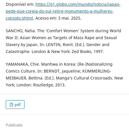
Disponível em:
https://g1.globo.com/mundo/noticia/japao-
pede-que-coreia-do-sul-retire-monumento-a-mulheres-
consolo.ghtml
. Acesso em: 3 mai. 2025.
SANCHO, Nelia. The ‘Comfort Women’ System during World
War II: Asian Women as Targets of Mass Rape and Sexual
Slavery by Japan. In: LENTIN, Ronit. (Ed.). Gender and
Catastrophe. London & New York: Zed Books, 1997.
YAMANAKA, Chie. Manhwa in Korea: (Re-)Nationalizing
Comics Culture. In: BERNDT, Jaqueline; KÜMMERLING-
MEIBAUER, Bettina. (Ed.). Manga’s Cultural Crossroads. New
York; London: Routledge, 2013.
pdf
Publicado