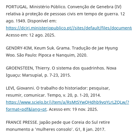
PORTUGAL. Ministério Público. Convenção de Genebra (IV)
relativa à proteção de pessoas civis em tempo de guerra. 12
ago. 1949. Disponível em:
https://dcjri.ministeriopublico.pt//sites/default/files/docum
Acesso em: 12 ago. 2025.
GENDRY-KIM, Keum Suk. Grama. Tradução de Jae Hyung
Woo. São Paulo: Pipoca e Nanquim, 2020.
GROENSTEEN, Thierry. O sistema dos quadrinhos. Nova
Iguaçu: Marsupial, p. 7-23, 2015.
LEVI, Giovanni. O trabalho do historiador: pesquisar,
resumir, comunicar. Tempo, v. 20, p. 1-20, 2014.
https://www.scielo.br/j/tem/a/RsMtSYwQHdhb9vqYLrLZQLw/?
format=pdf&lang=pt
. Acesso em: 19 nov. 2025.
FRANCE PRESSE. Japão pede que Coreia do Sul retire
monumento a 'mulheres consolo'. G1, 8 jan. 2017.