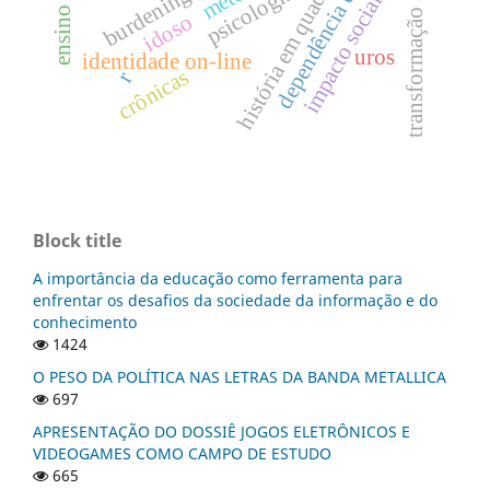
história em quadrinhos
dependência digital
transformação social
psicologia
impacto social
idoso
uros
identidade on-line
crônicas
r
Block title
A importância da educação como ferramenta para
enfrentar os desafios da sociedade da informação e do
conhecimento
1424
O PESO DA POLÍTICA NAS LETRAS DA BANDA METALLICA
697
APRESENTAÇÃO DO DOSSIÊ JOGOS ELETRÔNICOS E
VIDEOGAMES COMO CAMPO DE ESTUDO
665