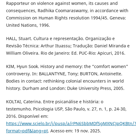
Rapporteur on violence against women, its causes and
consequences, Radhika Coomaraswamy, in accordance with
Commission on Human Rights resolution 1994/45. Geneva:
United Nations, 1996.
HALL, Stuart. Cultura e representação. Organização e
Revisão Técnica: Arthur Ituassu; Tradução: Daniel Miranda e
William Oliveira. Rio de Janeiro: Ed. PUC-Rio: Apicuri, 2016.
KIM, Hyun Sook. History and memory: the “comfort women”
controversy. In: BALLANTYNE, Tony; BURTON, Antoinette.
Bodies in contact: rethinking colonial encounters in world
history. Durham and London: Duke University Press, 2005.
KOLTAI, Caterina. Entre psicanálise e história: o
testemunho. Psicologia USP, São Paulo, v. 27, n. 1, p. 24-30,
2016. Disponível em:
https://www.scielo.br/j/pusp/a/rPN6SbbMDf5gMXNCJpQKBtn/
format=pdf&lang=pt
. Acesso em: 19 nov. 2025.