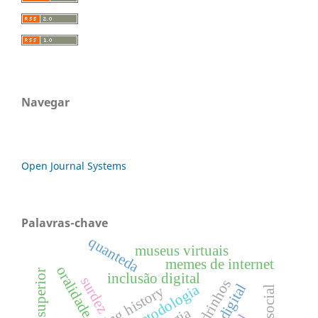
Navegar
Open Journal Systems
Palavras-chave
quanteda
museus virtuais
memes de internet
oralidade
ensino superior
inclusão digital
surdez
metodologia
burdening history