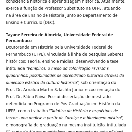
consciência histórica e aprendizagem histórica. Atualmente,
exerce a função de Professor Substituto na UFPE, atuando
na área de Ensino de História junto ao Departamento de
Ensino e Currículo (DEC).
Tayane Ferreira de Almeida,
Universidade Federal de
Pernambuco
Doutoranda em História pela Universidade Federal de
Pernambuco (UFPE), vinculada à linha de pesquisa Saberes
históricos: Teoria, ensino e mídias, desenvolvendo a tese
intitulada
"Vampiros, o medo da colonização reversa e
quadrinhos: possibilidades de aprendizado histórico através da
dimensão estética da cultura histórica"
, sob orientação do
Prof. Dr. Arnaldo Martin Szlachta Junior e coorientação do
Prof. Dr. Fábio Paiva. Possui dissertação de mestrado
defendida no Programa de Pós-Graduação em História da
UFPE, com o trabalho
"Didática da História e arquétipos de
terror: uma análise a partir de Carniça e a blindagem mística"
,
e monografia de graduação na mesma instituição, intitulada
"O conto da Aia em quadrinhos: uma proposta de aula oficina"
.