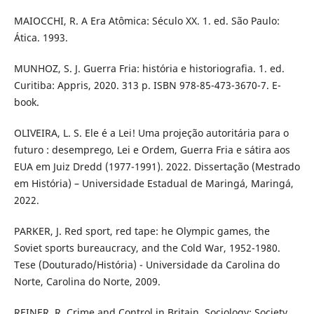
MAIOCCHI, R. A Era Atômica: Século XX. 1. ed. São Paulo:
Ática. 1993.
MUNHOZ, S. J. Guerra Fria: história e historiografia. 1. ed.
Curitiba: Appris, 2020. 313 p. ISBN 978-85-473-3670-7. E-
book.
OLIVEIRA, L. S. Ele é a Lei! Uma projeção autoritária para o
futuro : desemprego, Lei e Ordem, Guerra Fria e sátira aos
EUA em Juiz Dredd (1977-1991). 2022. Dissertação (Mestrado
em História) – Universidade Estadual de Maringá, Maringá,
2022.
PARKER, J. Red sport, red tape: he Olympic games, the
Soviet sports bureaucracy, and the Cold War, 1952-1980.
Tese (Douturado/História) - Universidade da Carolina do
Norte, Carolina do Norte, 2009.
REINER, R. Crime and Control in Britain. Sociology: Society