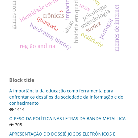
impacto social
história em quadrinhos
games comerciais
identidade on-line
uros
psicologia
memes de internet
metodologia
r
crônicas
quanteda
portugal
idoso
surdez
burdening history
oralidade
região andina
Block title
A importância da educação como ferramenta para
enfrentar os desafios da sociedade da informação e do
conhecimento
1414
O PESO DA POLÍTICA NAS LETRAS DA BANDA METALLICA
705
APRESENTAÇÃO DO DOSSIÊ JOGOS ELETRÔNICOS E