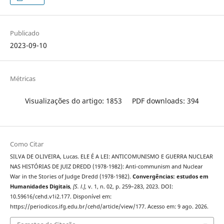
Publicado
2023-09-10
Métricas
Visualizações do artigo: 1853
PDF downloads: 394
Como Citar
SILVA DE OLIVEIRA, Lucas. ELE É A LEI: ANTICOMUNISMO E GUERRA NUCLEAR
NAS HISTÓRIAS DE JUIZ DREDD (1978-1982): Anti-communism and Nuclear
War in the Stories of Judge Dredd (1978-1982).
Convergências: estudos em
Humanidades Digitais
,
[S. l.]
, v. 1, n. 02, p. 259–283, 2023. DOI:
10.59616/cehd.v1i2.177. Disponível em:
https://periodicos.ifg.edu.br/cehd/article/view/177. Acesso em: 9 ago. 2026.