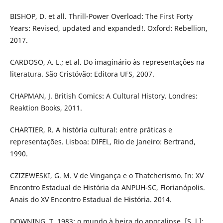
BISHOP, D. et all. Thrill-Power Overload: The First Forty
Years: Revised, updated and expanded!. Oxford: Rebellion,
2017.
CARDOSO, A. L.; et al. Do imaginário às representações na
literatura. São Cristóvão: Editora UFS, 2007.
CHAPMAN, J. British Comics: A Cultural History. Londres:
Reaktion Books, 2011.
CHARTIER, R. A história cultural: entre práticas e
representações. Lisboa: DIFEL, Rio de Janeiro: Bertrand,
1990.
CZIZEWESKI, G. M. V de Vingança e o Thatcherismo. In: XV
Encontro Estadual de História da ANPUH-SC, Florianópolis.
Anais do XV Encontro Estadual de História. 2014.
DOWNING, T. 1983: o mundo à beira do apocalipse. [S. l.]: