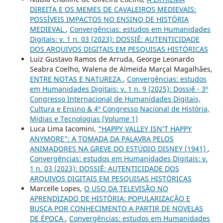
DIREITA E OS MEMES DE CAVALEIROS MEDIEVAIS:
POSSÍVEIS IMPACTOS NO ENSINO DE HISTÓRIA
MEDIEVAL
,
Convergências: estudos em Humanidades
Digitais: v. 1 n. 03 (2023): DOSSIÊ: AUTENTICIDADE
DOS ARQUIVOS DIGITAIS EM PESQUISAS HISTÓRICAS
Luiz Gustavo Ramos de Arruda, George Leonardo
Seabra Coelho, Walena de Almeida Marçal Magalhães,
ENTRE NOTAS E NATUREZA
,
Convergências: estudos
em Humanidades Digitais: v. 1 n. 9 (2025): Dossiê - 3º
Congresso Internacional de Humanidades Digitais,
Cultura e Ensino & 4º Congresso Nacional de História,
Mídias e Tecnologias (Volume 1)
Luca Lima Iacomini,
“HAPPY VALLEY ISN’T HAPPY
ANYMORE”: A TOMADA DA PALAVRA PELOS
ANIMADORES NA GREVE DO ESTÚDIO DISNEY (1941)
,
Convergências: estudos em Humanidades Digitais: v.
1 n. 03 (2023): DOSSIÊ: AUTENTICIDADE DOS
ARQUIVOS DIGITAIS EM PESQUISAS HISTÓRICAS
Marcelle Lopes,
O USO DA TELEVISÃO NO
APRENDIZADO DE HISTÓRIA: POPULARIZAÇÃO E
BUSCA POR CONHECIMENTO A PARTIR DE NOVELAS
DE ÉPOCA
,
Convergências: estudos em Humanidades