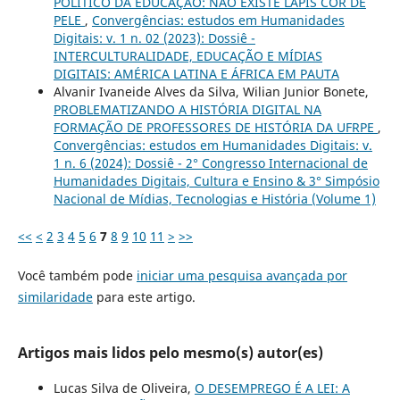
POLÍTICO DA EDUCAÇÃO: NÃO EXISTE LÁPIS COR DE
PELE
,
Convergências: estudos em Humanidades
Digitais: v. 1 n. 02 (2023): Dossiê -
INTERCULTURALIDADE, EDUCAÇÃO E MÍDIAS
DIGITAIS: AMÉRICA LATINA E ÁFRICA EM PAUTA
Alvanir Ivaneide Alves da Silva, Wilian Junior Bonete,
PROBLEMATIZANDO A HISTÓRIA DIGITAL NA
FORMAÇÃO DE PROFESSORES DE HISTÓRIA DA UFRPE
,
Convergências: estudos em Humanidades Digitais: v.
1 n. 6 (2024): Dossiê - 2° Congresso Internacional de
Humanidades Digitais, Cultura e Ensino & 3° Simpósio
Nacional de Mídias, Tecnologias e História (Volume 1)
<<
<
2
3
4
5
6
7
8
9
10
11
>
>>
Você também pode
iniciar uma pesquisa avançada por
similaridade
para este artigo.
Artigos mais lidos pelo mesmo(s) autor(es)
Lucas Silva de Oliveira,
O DESEMPREGO É A LEI: A