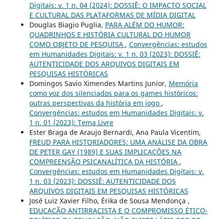
Digitais: v. 1 n. 04 (2024): DOSSIÊ: O IMPACTO SOCIAL
E CULTURAL DAS PLATAFORMAS DE MÍDIA DIGITAL
Douglas Biagio Puglia,
PARA ALÉM DO HUMOR:
QUADRINHOS E HISTÓRIA CULTURAL DO HUMOR
COMO OBJETO DE PESQUISA
,
Convergências: estudos
em Humanidades Digitais: v. 1 n. 03 (2023): DOSSIÊ:
AUTENTICIDADE DOS ARQUIVOS DIGITAIS EM
PESQUISAS HISTÓRICAS
Domingos Savio Ximendes Martins Junior,
Memória
como voz dos silenciados para os games históricos:
outras perspectivas da história em jogo
,
Convergências: estudos em Humanidades Digitais: v.
1 n. 01 (2023): Tema Livre
Ester Braga de Araujo Bernardi, Ana Paula Vicentim,
FREUD PARA HISTORIADORES: UMA ANÁLISE DA OBRA
DE PETER GAY (1989) E SUAS IMPLICAÇÕES NA
COMPREENSÃO PSICANALÍTICA DA HISTÓRIA
,
Convergências: estudos em Humanidades Digitais: v.
1 n. 03 (2023): DOSSIÊ: AUTENTICIDADE DOS
ARQUIVOS DIGITAIS EM PESQUISAS HISTÓRICAS
José Luiz Xavier Filho, Érika de Sousa Mendonça ,
EDUCACÃO ANTIRRACISTA E O COMPROMISSO ÉTICO-