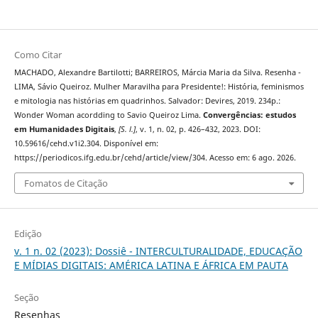
Como Citar
MACHADO, Alexandre Bartilotti; BARREIROS, Márcia Maria da Silva. Resenha -
LIMA, Sávio Queiroz. Mulher Maravilha para Presidente!: História, feminismos
e mitologia nas histórias em quadrinhos. Salvador: Devires, 2019. 234p.:
Wonder Woman acordding to Savio Queiroz Lima.
Convergências: estudos
em Humanidades Digitais
,
[S. l.]
, v. 1, n. 02, p. 426–432, 2023. DOI:
10.59616/cehd.v1i2.304. Disponível em:
https://periodicos.ifg.edu.br/cehd/article/view/304. Acesso em: 6 ago. 2026.
Fomatos de Citação
Edição
v. 1 n. 02 (2023): Dossiê - INTERCULTURALIDADE, EDUCAÇÃO
E MÍDIAS DIGITAIS: AMÉRICA LATINA E ÁFRICA EM PAUTA
Seção
Resenhas