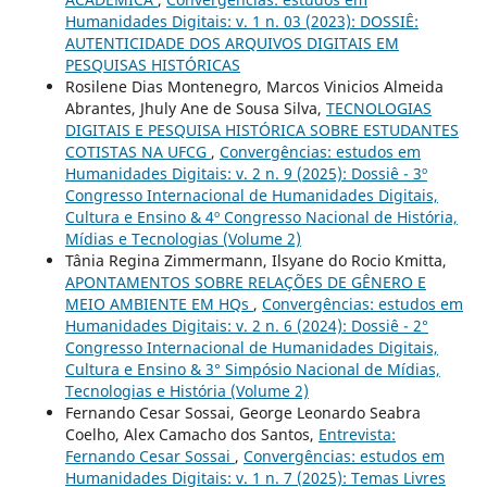
Humanidades Digitais: v. 1 n. 03 (2023): DOSSIÊ:
AUTENTICIDADE DOS ARQUIVOS DIGITAIS EM
PESQUISAS HISTÓRICAS
Rosilene Dias Montenegro, Marcos Vinicios Almeida
Abrantes, Jhuly Ane de Sousa Silva,
TECNOLOGIAS
DIGITAIS E PESQUISA HISTÓRICA SOBRE ESTUDANTES
COTISTAS NA UFCG
,
Convergências: estudos em
Humanidades Digitais: v. 2 n. 9 (2025): Dossiê - 3º
Congresso Internacional de Humanidades Digitais,
Cultura e Ensino & 4º Congresso Nacional de História,
Mídias e Tecnologias (Volume 2)
Tânia Regina Zimmermann, Ilsyane do Rocio Kmitta,
APONTAMENTOS SOBRE RELAÇÕES DE GÊNERO E
MEIO AMBIENTE EM HQs
,
Convergências: estudos em
Humanidades Digitais: v. 2 n. 6 (2024): Dossiê - 2°
Congresso Internacional de Humanidades Digitais,
Cultura e Ensino & 3° Simpósio Nacional de Mídias,
Tecnologias e História (Volume 2)
Fernando Cesar Sossai, George Leonardo Seabra
Coelho, Alex Camacho dos Santos,
Entrevista:
Fernando Cesar Sossai
,
Convergências: estudos em
Humanidades Digitais: v. 1 n. 7 (2025): Temas Livres