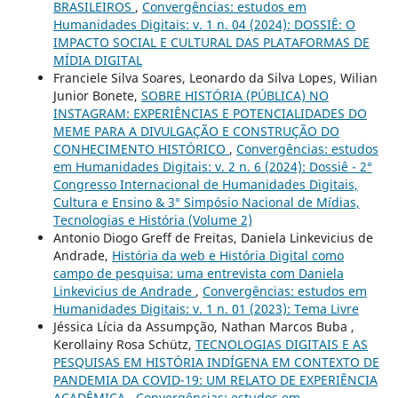
BRASILEIROS
,
Convergências: estudos em
Humanidades Digitais: v. 1 n. 04 (2024): DOSSIÊ: O
IMPACTO SOCIAL E CULTURAL DAS PLATAFORMAS DE
MÍDIA DIGITAL
Franciele Silva Soares, Leonardo da Silva Lopes, Wilian
Junior Bonete,
SOBRE HISTÓRIA (PÚBLICA) NO
INSTAGRAM: EXPERIÊNCIAS E POTENCIALIDADES DO
MEME PARA A DIVULGAÇÃO E CONSTRUÇÃO DO
CONHECIMENTO HISTÓRICO
,
Convergências: estudos
em Humanidades Digitais: v. 2 n. 6 (2024): Dossiê - 2°
Congresso Internacional de Humanidades Digitais,
Cultura e Ensino & 3° Simpósio Nacional de Mídias,
Tecnologias e História (Volume 2)
Antonio Diogo Greff de Freitas, Daniela Linkevicius de
Andrade,
História da web e História Digital como
campo de pesquisa: uma entrevista com Daniela
Linkevicius de Andrade
,
Convergências: estudos em
Humanidades Digitais: v. 1 n. 01 (2023): Tema Livre
Jéssica Lícia da Assumpção, Nathan Marcos Buba ,
Kerollainy Rosa Schütz,
TECNOLOGIAS DIGITAIS E AS
PESQUISAS EM HISTÓRIA INDÍGENA EM CONTEXTO DE
PANDEMIA DA COVID-19: UM RELATO DE EXPERIÊNCIA
ACADÊMICA
,
Convergências: estudos em