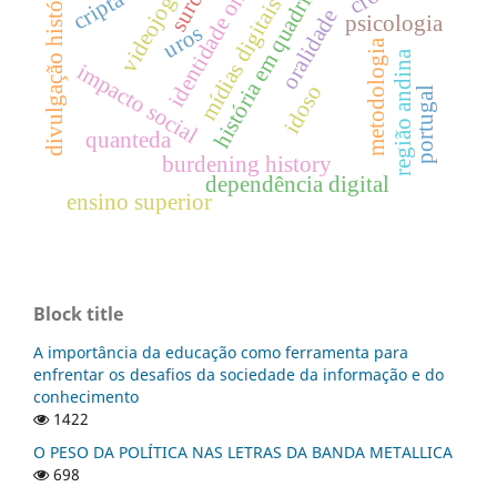
identidade on-line
história em quadrinhos
divulgação histórica
surdez
videojogos
mídias digitais
oralidade
psicologia
uros
metodologia
região andina
impacto social
idoso
portugal
quanteda
burdening history
dependência digital
ensino superior
Block title
A importância da educação como ferramenta para
enfrentar os desafios da sociedade da informação e do
conhecimento
1422
O PESO DA POLÍTICA NAS LETRAS DA BANDA METALLICA
698