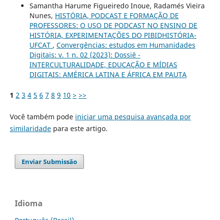
Samantha Harume Figueiredo Inoue, Radamés Vieira
Nunes,
HISTÓRIA, PODCAST E FORMAÇÃO DE
PROFESSORES: O USO DE PODCAST NO ENSINO DE
HISTÓRIA, EXPERIMENTAÇÕES DO PIBIDHISTÓRIA-
UFCAT
,
Convergências: estudos em Humanidades
Digitais: v. 1 n. 02 (2023): Dossiê -
INTERCULTURALIDADE, EDUCAÇÃO E MÍDIAS
DIGITAIS: AMÉRICA LATINA E ÁFRICA EM PAUTA
1
2
3
4
5
6
7
8
9
10
>
>>
Você também pode
iniciar uma pesquisa avançada por
similaridade
para este artigo.
Enviar Submissão
Idioma