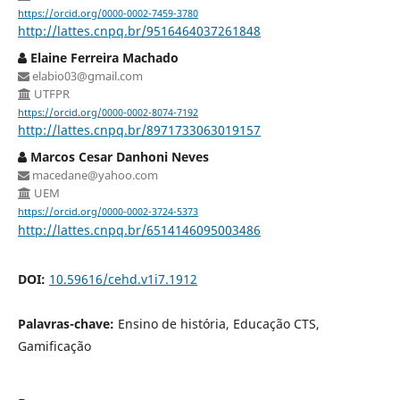
https://orcid.org/0000-0002-7459-3780
http://lattes.cnpq.br/9516464037261848
Elaine Ferreira Machado
elabio03@gmail.com
UTFPR
https://orcid.org/0000-0002-8074-7192
http://lattes.cnpq.br/8971733063019157
Marcos Cesar Danhoni Neves
macedane@yahoo.com
UEM
https://orcid.org/0000-0002-3724-5373
http://lattes.cnpq.br/6514146095003486
DOI:
10.59616/cehd.v1i7.1912
Palavras-chave:
Ensino de história, Educação CTS,
Gamificação