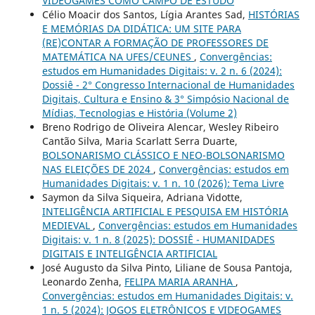
VIDEOGAMES COMO CAMPO DE ESTUDO
Célio Moacir dos Santos, Lígia Arantes Sad,
HISTÓRIAS
E MEMÓRIAS DA DIDÁTICA: UM SITE PARA
(RE)CONTAR A FORMAÇÃO DE PROFESSORES DE
MATEMÁTICA NA UFES/CEUNES
,
Convergências:
estudos em Humanidades Digitais: v. 2 n. 6 (2024):
Dossiê - 2° Congresso Internacional de Humanidades
Digitais, Cultura e Ensino & 3° Simpósio Nacional de
Mídias, Tecnologias e História (Volume 2)
Breno Rodrigo de Oliveira Alencar, Wesley Ribeiro
Cantão Silva, Maria Scarlatt Serra Duarte,
BOLSONARISMO CLÁSSICO E NEO-BOLSONARISMO
NAS ELEIÇÕES DE 2024
,
Convergências: estudos em
Humanidades Digitais: v. 1 n. 10 (2026): Tema Livre
Saymon da Silva Siqueira, Adriana Vidotte,
INTELIGÊNCIA ARTIFICIAL E PESQUISA EM HISTÓRIA
MEDIEVAL
,
Convergências: estudos em Humanidades
Digitais: v. 1 n. 8 (2025): DOSSIÊ - HUMANIDADES
DIGITAIS E INTELIGÊNCIA ARTIFICIAL
José Augusto da Silva Pinto, Liliane de Sousa Pantoja,
Leonardo Zenha,
FELIPA MARIA ARANHA
,
Convergências: estudos em Humanidades Digitais: v.
1 n. 5 (2024): JOGOS ELETRÔNICOS E VIDEOGAMES