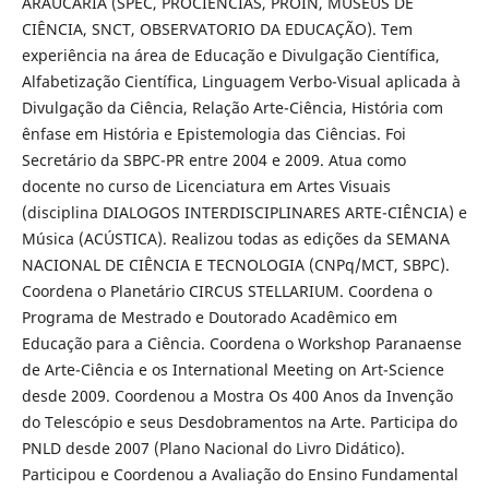
ARAUCÁRIA (SPEC, PROCIÊNCIAS, PROIN, MUSEUS DE
CIÊNCIA, SNCT, OBSERVATORIO DA EDUCAÇÃO). Tem
experiência na área de Educação e Divulgação Científica,
Alfabetização Científica, Linguagem Verbo-Visual aplicada à
Divulgação da Ciência, Relação Arte-Ciência, História com
ênfase em História e Epistemologia das Ciências. Foi
Secretário da SBPC-PR entre 2004 e 2009. Atua como
docente no curso de Licenciatura em Artes Visuais
(disciplina DIALOGOS INTERDISCIPLINARES ARTE-CIÊNCIA) e
Música (ACÚSTICA). Realizou todas as edições da SEMANA
NACIONAL DE CIÊNCIA E TECNOLOGIA (CNPq/MCT, SBPC).
Coordena o Planetário CIRCUS STELLARIUM. Coordena o
Programa de Mestrado e Doutorado Acadêmico em
Educação para a Ciência. Coordena o Workshop Paranaense
de Arte-Ciência e os International Meeting on Art-Science
desde 2009. Coordenou a Mostra Os 400 Anos da Invenção
do Telescópio e seus Desdobramentos na Arte. Participa do
PNLD desde 2007 (Plano Nacional do Livro Didático).
Participou e Coordenou a Avaliação do Ensino Fundamental