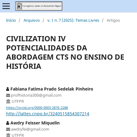
Início
/
Arquivos
/
v. 1 n. 7 (2025): Temas Livres
/
Artigos
CIVILIZATION IV
POTENCIALIDADES DA
ABORDAGEM CTS NO ENSINO DE
HISTÓRIA
Fabiana Fatima Prado Sedelak Pinheiro
profhistoria300@gmail.com
UTFPR
https://orcid.org/0000-0003-2876-2288
http://lattes.cnpq.br/3240515854307214
Awdry Feisser Miquelin
awdryfei@gmail.com
UTFPR