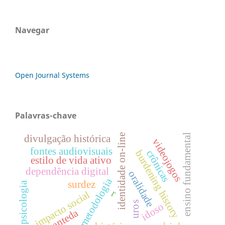
Navegar
Open Journal Systems
Palavras-chave
identidade on-line
ensino fundamental
divulgação histórica
videojogos
fontes audiovisuais
crônicas
burdening history
estilo de vida ativo
dependência digital
oralidade
metodologia
surdez
psicologia
r
impacto social
uros
idoso
quanteda