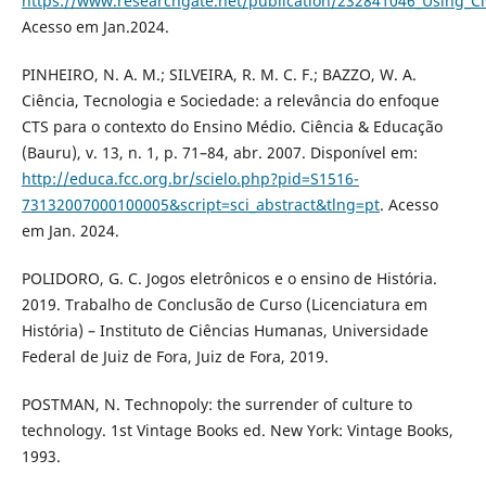
https://www.researchgate.net/publication/232841046_Using_Civ
Acesso em Jan.2024.
PINHEIRO, N. A. M.; SILVEIRA, R. M. C. F.; BAZZO, W. A.
Ciência, Tecnologia e Sociedade: a relevância do enfoque
CTS para o contexto do Ensino Médio. Ciência & Educação
(Bauru), v. 13, n. 1, p. 71–84, abr. 2007. Disponível em:
http://educa.fcc.org.br/scielo.php?pid=S1516-
73132007000100005&script=sci_abstract&tlng=pt
. Acesso
em Jan. 2024.
POLIDORO, G. C. Jogos eletrônicos e o ensino de História.
2019. Trabalho de Conclusão de Curso (Licenciatura em
História) – Instituto de Ciências Humanas, Universidade
Federal de Juiz de Fora, Juiz de Fora, 2019.
POSTMAN, N. Technopoly: the surrender of culture to
technology. 1st Vintage Books ed. New York: Vintage Books,
1993.