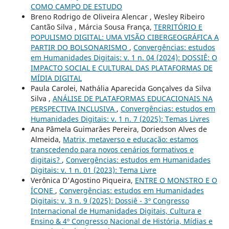
COMO CAMPO DE ESTUDO
Breno Rodrigo de Oliveira Alencar , Wesley Ribeiro
Cantão Silva , Márcia Sousa França,
TERRITÓRIO E
POPULISMO DIGITAL: UMA VISÃO CIBERGEOGRÁFICA A
PARTIR DO BOLSONARISMO
,
Convergências: estudos
em Humanidades Digitais: v. 1 n. 04 (2024): DOSSIÊ: O
IMPACTO SOCIAL E CULTURAL DAS PLATAFORMAS DE
MÍDIA DIGITAL
Paula Carolei, Nathália Aparecida Gonçalves da Silva
Silva ,
ANÁLISE DE PLATAFORMAS EDUCACIONAIS NA
PERSPECTIVA INCLUSIVA
,
Convergências: estudos em
Humanidades Digitais: v. 1 n. 7 (2025): Temas Livres
Ana Pâmela Guimarâes Pereira, Doriedson Alves de
Almeida,
Matrix, metaverso e educação: estamos
transcedendo para novos cenários formativos e
digitais?
,
Convergências: estudos em Humanidades
Digitais: v. 1 n. 01 (2023): Tema Livre
Verônica D'Agostino Piqueira,
ENTRE O MONSTRO E O
ÍCONE
,
Convergências: estudos em Humanidades
Digitais: v. 3 n. 9 (2025): Dossiê - 3º Congresso
Internacional de Humanidades Digitais, Cultura e
Ensino & 4º Congresso Nacional de História, Mídias e