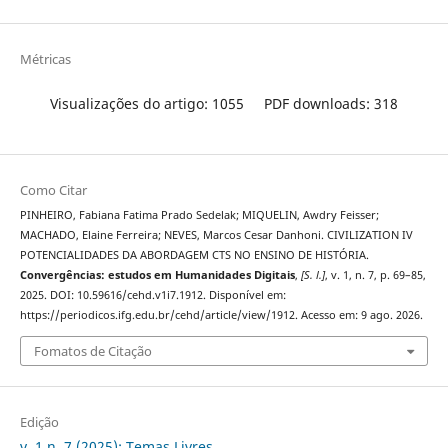
Métricas
Visualizações do artigo: 1055
PDF downloads: 318
Como Citar
PINHEIRO, Fabiana Fatima Prado Sedelak; MIQUELIN, Awdry Feisser;
MACHADO, Elaine Ferreira; NEVES, Marcos Cesar Danhoni. CIVILIZATION IV
POTENCIALIDADES DA ABORDAGEM CTS NO ENSINO DE HISTÓRIA.
Convergências: estudos em Humanidades Digitais
,
[S. l.]
, v. 1, n. 7, p. 69–85,
2025. DOI: 10.59616/cehd.v1i7.1912. Disponível em:
https://periodicos.ifg.edu.br/cehd/article/view/1912. Acesso em: 9 ago. 2026.
Fomatos de Citação
Edição
v. 1 n. 7 (2025): Temas Livres