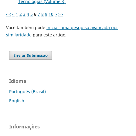
Tecnologias (Volume 3)
<<
<
1
2
3
4
5
6
7
8
9
10
>
>>
Você também pode
iniciar uma pesquisa avançada por
similaridade
para este artigo.
Enviar Submissão
Idioma
Português (Brasil)
English
Informações