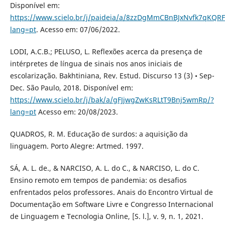
Disponível em:
https://www.scielo.br/j/paideia/a/8zzDgMmCBnBJxNvfk7qKQRF
lang=pt
. Acesso em: 07/06/2022.
LODI, A.C.B.; PELUSO, L. Reflexões acerca da presença de
intérpretes de língua de sinais nos anos iniciais de
escolarização. Bakhtiniana, Rev. Estud. Discurso 13 (3) • Sep-
Dec. São Paulo, 2018. Disponível em:
https://www.scielo.br/j/bak/a/gFJjwgZwKsRLtT9Bnj5wmRp/?
lang=pt
Acesso em: 20/08/2023.
QUADROS, R. M. Educação de surdos: a aquisição da
linguagem. Porto Alegre: Artmed. 1997.
SÁ, A. L. de., & NARCISO, A. L. do C., & NARCISO, L. do C.
Ensino remoto em tempos de pandemia: os desafios
enfrentados pelos professores. Anais do Encontro Virtual de
Documentação em Software Livre e Congresso Internacional
de Linguagem e Tecnologia Online, [S. l.], v. 9, n. 1, 2021.