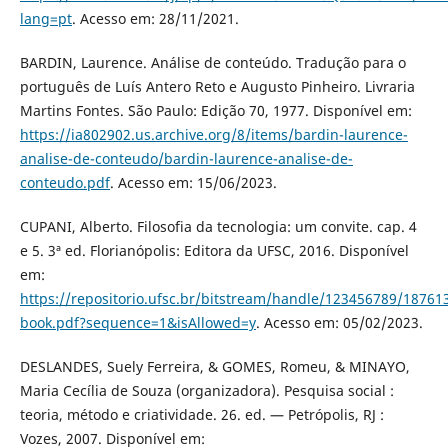
lang=pt
. Acesso em: 28/11/2021.
BARDIN, Laurence. Análise de conteúdo. Tradução para o
português de Luís Antero Reto e Augusto Pinheiro. Livraria
Martins Fontes. São Paulo: Edição 70, 1977. Disponível em:
https://ia802902.us.archive.org/8/items/bardin-laurence-
analise-de-conteudo/bardin-laurence-analise-de-
conteudo.pdf
. Acesso em: 15/06/2023.
CUPANI, Alberto. Filosofia da tecnologia: um convite. cap. 4
e 5. 3ª ed. Florianópolis: Editora da UFSC, 2016. Disponível
em:
https://repositorio.ufsc.br/bitstream/handle/123456789/18
book.pdf?sequence=1&isAllowed=y
. Acesso em: 05/02/2023.
DESLANDES, Suely Ferreira, & GOMES, Romeu, & MINAYO,
Maria Cecília de Souza (organizadora). Pesquisa social :
teoria, método e criatividade. 26. ed. — Petrópolis, RJ :
Vozes, 2007. Disponível em: