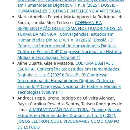
em Humanidades Digitais: v. 1 n. 8 (2025): DOSSIÊ -
HUMANIDADES DIGITAIS E INTELIGÊNCIA ARTIFICIAL
Maria Angélica Peixoto, Maria Aparecida Rodrigues de
Souza, Lumiko Mori Tedesco,
GOFFMAN E A
REPRESENTAÇÃO DO ESTIGMA NOS QUADRINHOS DA
TURMA DA MÔNICA
,
Convergências: estudos em
Humanidades Digitais: v. 1 n. 9 (2025): Dossiê - 3º
Congresso Internacional de Humanidades Digitais,
Cultura e Ensino & 4º Congresso Nacional de História,
Mídias e Tecnologias (Volume 1)
Aline Duarte, Gisele Massola,
CULTURA DIGITAL E
ESCRITA
,
Convergências: estudos em Humanidades
Digitais: v. 1 n. 9 (2025): Dossiê - 3º Congresso
Internacional de Humanidades Digitais, Cultura e
Ensino & 4º Congresso Nacional de História, Mídias e
Tecnologias (Volume 1)
Andreas Hepp, Breno Rodrigo de Oliveira Alencar,
Rayza Carolina Rosa dos Santos, Tailson Rodrigues de
Lima,
A MIDIATIZAÇÃO DA CULTURA
,
Convergências:
estudos em Humanidades Digitais: v. 1 n. 5 (2024):
JOGOS ELETRÔNICOS E VIDEOGAMES COMO CAMPO
DE ESTUDO