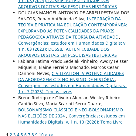
1 n. 03 (2023): DOSSIÊ: AUTENTICIDADE DOS
ARQUIVOS DIGITAIS EM PESQUISAS HISTÓRICAS
DOUGLAS MANOEL ANTONIO DE ABREU PESTANA DOS
SANTOS, Renan Antônio da Silva,
INTEGRAÇÃO DA
TEORIA E PRÁTICA NA EDUCAÇÃO CONTEMPORÂNEA:
EXPLORANDO AS POTENCIALIDADES DA PRÁXIS
PEDAGÓGICA ATRAVÉS DA TEORIA DA ATIVIDADE
,
Convergências: estudos em Humanidades Digitais: v.
1 n. 03 (2023): DOSSIÊ: AUTENTICIDADE DOS
ARQUIVOS DIGITAIS EM PESQUISAS HISTÓRICAS
Fabiana Fatima Prado Sedelak Pinheiro, Awdry Feisser
Miquelin, Elaine Ferreira Machado, Marcos Cesar
Danhoni Neves,
CIVILIZATION IV POTENCIALIDADES
DA ABORDAGEM CTS NO ENSINO DE HISTÓRIA
,
Convergências: estudos em Humanidades Digitais: v.
1 n. 7 (2025): Temas Livres
Breno Rodrigo de Oliveira Alencar, Wesley Ribeiro
Cantão Silva, Maria Scarlatt Serra Duarte,
BOLSONARISMO CLÁSSICO E NEO-BOLSONARISMO
NAS ELEIÇÕES DE 2024
,
Convergências: estudos em
Humanidades Digitais: v. 1 n. 10 (2026): Tema Livre
1
2
3
4
5
6
7
8
9
10
>
>>