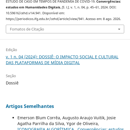
ESTUDO DE CASO EM TEMPOS DE PANDEMIA DE COVID-19.
Convergências:
estudos em Humanidades Digitais
,
[S. l.]
, v. 1, n. 04, p. 45–61, 2024. DOI:
10.59616/cehd.v1i4.941. Disponível em:
https://periodicos.ifg.edu.br/cehd/article/view/941. Acesso em: 8 ago. 2026.
Fomatos de Citação
Edição
v. 1 n. 04 (2024): DOSSIÊ: O IMPACTO SOCIAL E CULTURAL
DAS PLATAFORMAS DE MÍDIA DIGITAL
Seção
Dossiê
Artigos Semelhantes
Emerson Blum Corrêa, Augusto Araujo Vuitik, Josie
Agatha Parrilha da Silva, Ygor de Oliveira,
ICONOGRAFIA ALGORÍTMICA
,
Convergências: estudos