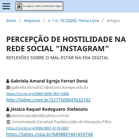
Início
/
Arquivos
/
v. 1 n. 10 (2026): Tema Livre
/
Artigos
PERCEPÇÃO DE HOSTILIDADE NA
REDE SOCIAL “INSTAGRAM”
REFLEXÕES SOBRE O MAL-ESTAR NA ERA DIGITAL
Gabriela Amaral Egreja Ferrari Doná
gabriela.dona3321@alunos.funepe.edu.br
https://orcid.org/0009-0009-7851-4304
http://lattes.cnpq.br/3277509047632102
Jéssica Raquel Rodeguero Stefanuto
jessicaraquelpsi@yahoo.com.br
Universidade Estadual Paulista Júlio de Mesquita Filho
https://orcid.org/0000-0001-6174-9267
https://lattes.cnpq.br/6898807441659748