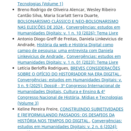
Tecnologias (Volume 1)
Breno Rodrigo de Oliveira Alencar, Wesley Ribeiro
Cantão Silva, Maria Scarlatt Serra Duarte,
BOLSONARISMO CLÁSSICO E NEO-BOLSONARISMO
NAS ELEIÇÕES DE 2024
,
Convergências: estudos em
Humanidades Digitais: v. 1 n. 10 (2026): Tema Livre
Antonio Diogo Greff de Freitas, Daniela Linkevicius de
Andrade,
História da web e História Digital como
campo de pesquisa: uma entrevista com Daniela
Linkevicius de Andrade
,
Convergências: estudos em
Humanidades Digitais: v. 1 n. 01 (2023): Tema Livre
Letícia Berloffa Rodrigues,
BREVES CONSIDERAÇÕES
SOBRE O OFÍCIO DO HISTORIADOR NA ERA DIGITAL
,
Convergências: estudos em Humanidades Digitais: v.
3 n. 9 (2025): Dossiê - 3º Congresso Internacional de
Humanidades Digitais, Cultura e Ensino & 4º
Congresso Nacional de História, Mídias e Tecnologias
(Volume 3)
Keline Pereira Freire,
CONSTRUINDO SUBJETIVIDADES
E (RE)FORMULANDO PASSADOS: OS DESAFIOS DA
HISTÓRIA NOS TEMPOS DO DIGITAL
,
Convergências:
estudos em Humanidades Digitais: v. 2 n. 6 (2024):