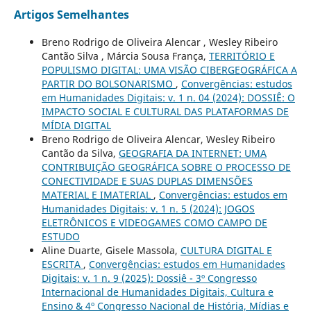
Artigos Semelhantes
Breno Rodrigo de Oliveira Alencar , Wesley Ribeiro
Cantão Silva , Márcia Sousa França,
TERRITÓRIO E
POPULISMO DIGITAL: UMA VISÃO CIBERGEOGRÁFICA A
PARTIR DO BOLSONARISMO
,
Convergências: estudos
em Humanidades Digitais: v. 1 n. 04 (2024): DOSSIÊ: O
IMPACTO SOCIAL E CULTURAL DAS PLATAFORMAS DE
MÍDIA DIGITAL
Breno Rodrigo de Oliveira Alencar, Wesley Ribeiro
Cantão da Silva,
GEOGRAFIA DA INTERNET: UMA
CONTRIBUIÇÃO GEOGRÁFICA SOBRE O PROCESSO DE
CONECTIVIDADE E SUAS DUPLAS DIMENSÕES
MATERIAL E IMATERIAL
,
Convergências: estudos em
Humanidades Digitais: v. 1 n. 5 (2024): JOGOS
ELETRÔNICOS E VIDEOGAMES COMO CAMPO DE
ESTUDO
Aline Duarte, Gisele Massola,
CULTURA DIGITAL E
ESCRITA
,
Convergências: estudos em Humanidades
Digitais: v. 1 n. 9 (2025): Dossiê - 3º Congresso
Internacional de Humanidades Digitais, Cultura e
Ensino & 4º Congresso Nacional de História, Mídias e