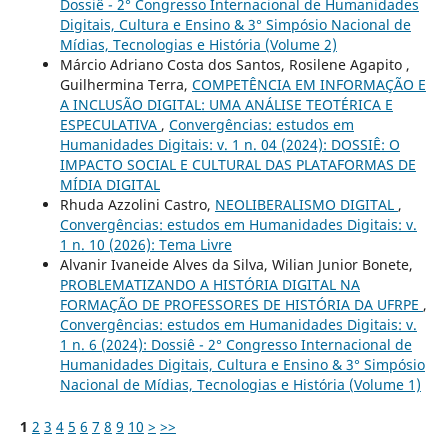
Dossiê - 2° Congresso Internacional de Humanidades
Digitais, Cultura e Ensino & 3° Simpósio Nacional de
Mídias, Tecnologias e História (Volume 2)
Márcio Adriano Costa dos Santos, Rosilene Agapito ,
Guilhermina Terra,
COMPETÊNCIA EM INFORMAÇÃO E
A INCLUSÃO DIGITAL: UMA ANÁLISE TEOTÉRICA E
ESPECULATIVA
,
Convergências: estudos em
Humanidades Digitais: v. 1 n. 04 (2024): DOSSIÊ: O
IMPACTO SOCIAL E CULTURAL DAS PLATAFORMAS DE
MÍDIA DIGITAL
Rhuda Azzolini Castro,
NEOLIBERALISMO DIGITAL
,
Convergências: estudos em Humanidades Digitais: v.
1 n. 10 (2026): Tema Livre
Alvanir Ivaneide Alves da Silva, Wilian Junior Bonete,
PROBLEMATIZANDO A HISTÓRIA DIGITAL NA
FORMAÇÃO DE PROFESSORES DE HISTÓRIA DA UFRPE
,
Convergências: estudos em Humanidades Digitais: v.
1 n. 6 (2024): Dossiê - 2° Congresso Internacional de
Humanidades Digitais, Cultura e Ensino & 3° Simpósio
Nacional de Mídias, Tecnologias e História (Volume 1)
1
2
3
4
5
6
7
8
9
10
>
>>