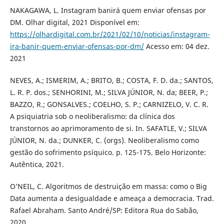
NAKAGAWA, L. Instagram banirá quem enviar ofensas por
DM. Olhar digital, 2021 Disponível em:
https://olhardigital.com.br/2021/02/10/noticias/instagram-
ira-banir-quem-enviar-ofensas-por-dm/
Acesso em: 04 dez.
2021
NEVES, A.; ISMERIM, A.; BRITO, B.; COSTA, F. D. da.; SANTOS,
L. R. P. dos.; SENHORINI, M.; SILVA JÚNIOR, N. da; BEER, P.;
BAZZO, R.; GONSALVES.; COELHO, S. P.; CARNIZELO, V. C. R.
A psiquiatria sob o neoliberalismo: da clínica dos
transtornos ao aprimoramento de si. In. SAFATLE, V.; SILVA
JÚNIOR, N. da.; DUNKER, C. (orgs). Neoliberalismo como
gestão do sofrimento psíquico. p. 125-175. Belo Horizonte:
Autêntica, 2021.
O’NEIL, C. Algoritmos de destruição em massa: como o Big
Data aumenta a desigualdade e ameaça a democracia. Trad.
Rafael Abraham. Santo André/SP: Editora Rua do Sabão,
2020.