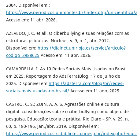
2004. Disponível em :
https://www.periodicos.unimontes.br/index.php/unicientifica/
Acesso em: 11 abr. 2026.
AZEVEDO, J. C. et all. O ciberbullying e suas relações com as
estruturas psíquicas. Nucleus, v. 9, n. 1, abr. 2012.
Disponível em:
https://dialnet.unirioja.es/servlet/articulo?
codigo=3988625
Acesso em: 11 abr. 2026.
CAMARDELLA, I. As 10 Redes Sociais Mais Usadas no Brasil
em 2025. Reportagem do AdsTerraIBlog, 17 de julho de
2025. Disponível em
https://adsterra.com/blog/br/redes-
sociais-mais-usadas-no-brasil/
Acesso em 11 ago. 2025.
CASTRO, C. S.; ZUIN, A. A. S. Agressões online e cultura
digital: considerações sobre o ciberbullying como objeto de
pesquisa. Educação: teoria e prática, Rio Claro – SP, v. 29, n.
60, p. 180-196, jan./abr. 2019. Disponível em:
https://www.periodicos.rc.biblioteca.unesp.br/index.php/educ