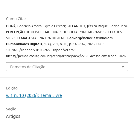
Como Citar
DONÁ, Gabriela Amaral Egreja Ferrari; STEFANUTO, Jéssica Raquel Rodeguero.
PERCEPÇÃO DE HOSTILIDADE NA REDE SOCIAL “INSTAGRAM”: REFLEXÕES
SOBRE O MAL-ESTAR NA ERA DIGITAL .
Convergências: estudos em
Humanidades Digitais
,
[S. l.]
, v. 1, n. 10, p. 146–167, 2026. DOI:
10.59616/conehd.v1i10.2265. Disponível em:
https://periodicos.ifg.edu.br/cehd/article/view/2265. Acesso em: 8 ago. 2026.
Fomatos de Citação
Edição
v. 1 n. 10 (2026): Tema Livre
Seção
Artigos