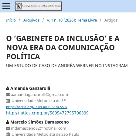
Início
/
Arquivos
/
v. 1 n. 10 (2026): Tema Livre
/
Artigos
O ‘GABINETE DA INCLUSÃO’ E A
NOVA ERA DA COMUNICAÇÃO
POLÍTICA
UM ESTUDO DE CASO DE ANDRÉA WERNER NO INSTAGRAM
Amanda Ganzarolli
aamandaganzarolli@gmail.com
Universidade Metodista de SP
https://orcid.org/0009-0003-5874-5507
http://lattes.cnpq.br/5695472795706899
Marcelo Simões Damasceno
mdamasceno82@hotmail.com
Universidade Metodista de São Paulo