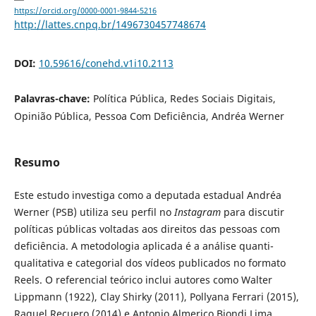
https://orcid.org/0000-0001-9844-5216
http://lattes.cnpq.br/1496730457748674
DOI:
10.59616/conehd.v1i10.2113
Palavras-chave:
Política Pública, Redes Sociais Digitais,
Opinião Pública, Pessoa Com Deficiência, Andréa Werner
Resumo
Este estudo investiga como a deputada estadual Andréa
Werner (PSB) utiliza seu perfil no
Instagram
para discutir
políticas públicas voltadas aos direitos das pessoas com
deficiência. A metodologia aplicada é a análise quanti-
qualitativa e categorial dos vídeos publicados no formato
Reels. O referencial teórico inclui autores como Walter
Lippmann (1922), Clay Shirky (2011), Pollyana Ferrari (2015),
Raquel Recuero (2014) e Antonio Almerico Biondi Lima