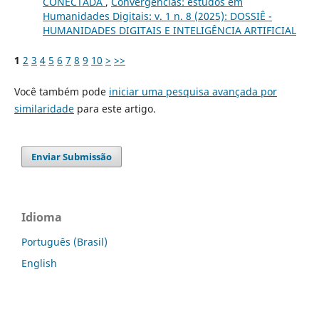
CONECTADA
,
Convergências: estudos em
Humanidades Digitais: v. 1 n. 8 (2025): DOSSIÊ -
HUMANIDADES DIGITAIS E INTELIGÊNCIA ARTIFICIAL
1
2
3
4
5
6
7
8
9
10
>
>>
Você também pode
iniciar uma pesquisa avançada por
similaridade
para este artigo.
Enviar Submissão
Idioma
Português (Brasil)
English