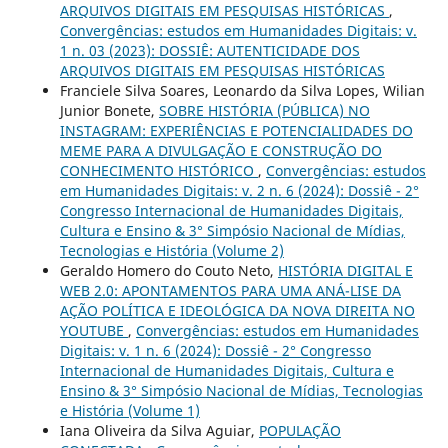
ARQUIVOS DIGITAIS EM PESQUISAS HISTÓRICAS
,
Convergências: estudos em Humanidades Digitais: v.
1 n. 03 (2023): DOSSIÊ: AUTENTICIDADE DOS
ARQUIVOS DIGITAIS EM PESQUISAS HISTÓRICAS
Franciele Silva Soares, Leonardo da Silva Lopes, Wilian
Junior Bonete,
SOBRE HISTÓRIA (PÚBLICA) NO
INSTAGRAM: EXPERIÊNCIAS E POTENCIALIDADES DO
MEME PARA A DIVULGAÇÃO E CONSTRUÇÃO DO
CONHECIMENTO HISTÓRICO
,
Convergências: estudos
em Humanidades Digitais: v. 2 n. 6 (2024): Dossiê - 2°
Congresso Internacional de Humanidades Digitais,
Cultura e Ensino & 3° Simpósio Nacional de Mídias,
Tecnologias e História (Volume 2)
Geraldo Homero do Couto Neto,
HISTÓRIA DIGITAL E
WEB 2.0: APONTAMENTOS PARA UMA ANÁ-LISE DA
AÇÃO POLÍTICA E IDEOLÓGICA DA NOVA DIREITA NO
YOUTUBE
,
Convergências: estudos em Humanidades
Digitais: v. 1 n. 6 (2024): Dossiê - 2° Congresso
Internacional de Humanidades Digitais, Cultura e
Ensino & 3° Simpósio Nacional de Mídias, Tecnologias
e História (Volume 1)
Iana Oliveira da Silva Aguiar,
POPULAÇÃO