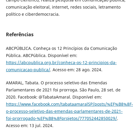
comunicação eleitoral, internet, redes sociais, letramento
político e ciberdemocracia.
Referências
ABCPÚBLICA. Conheça os 12 Princípios da Comunicação
Pública. ABCPública. Disponível em:
https://abcpublica.org.br/conheca-os-12-principios-da-
comunicacao-publica/
. Acesso em: 28 ago. 2024.
AMARAL, Tabata. O processo seletivo das Emendas
Parlamentares de 2021 foi prorroga. São Paulo, 28 set. de
2020. Facebook: @TabataAmaral. Disponível em:
https://www.facebook.com/tabataamaralSP/posts/%EF%B8%8F-
o-processo-seletivo-das-emendas-parlamentares-de-2021-
foi-prorrogado-%EF%B8%8Fprojetos/777052442850029/
.
Acesso em: 13 jul. 2024.