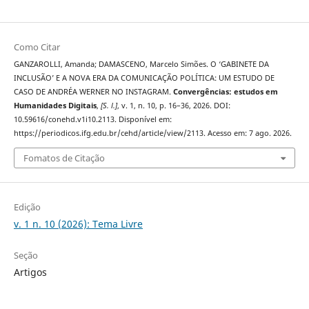
Como Citar
GANZAROLLI, Amanda; DAMASCENO, Marcelo Simões. O ‘GABINETE DA
INCLUSÃO’ E A NOVA ERA DA COMUNICAÇÃO POLÍTICA: UM ESTUDO DE
CASO DE ANDRÉA WERNER NO INSTAGRAM.
Convergências: estudos em
Humanidades Digitais
,
[S. l.]
, v. 1, n. 10, p. 16–36, 2026. DOI:
10.59616/conehd.v1i10.2113. Disponível em:
https://periodicos.ifg.edu.br/cehd/article/view/2113. Acesso em: 7 ago. 2026.
Fomatos de Citação
Edição
v. 1 n. 10 (2026): Tema Livre
Seção
Artigos