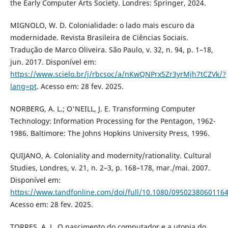
the Early Computer Arts Society. Londres: Springer, 2024.
MIGNOLO, W. D. Colonialidade: o lado mais escuro da
modernidade. Revista Brasileira de Ciências Sociais.
Tradução de Marco Oliveira. São Paulo, v. 32, n. 94, p. 1–18,
jun. 2017. Disponível em:
https://www.scielo.br/j/rbcsoc/a/nKwQNPrx5Zr3yrMjh7tCZVk/?
lang=pt
. Acesso em: 28 fev. 2025.
NORBERG, A. L.; O'NEILL, J. E. Transforming Computer
Technology: Information Processing for the Pentagon, 1962-
1986. Baltimore: The Johns Hopkins University Press, 1996.
QUIJANO, A. Coloniality and modernity/rationality. Cultural
Studies, Londres, v. 21, n. 2–3, p. 168–178, mar./mai. 2007.
Disponível em:
https://www.tandfonline.com/doi/full/10.1080/0950238060116
Acesso em: 28 fev. 2025.
TORRES, A. L. O nascimento do computador e a utopia do