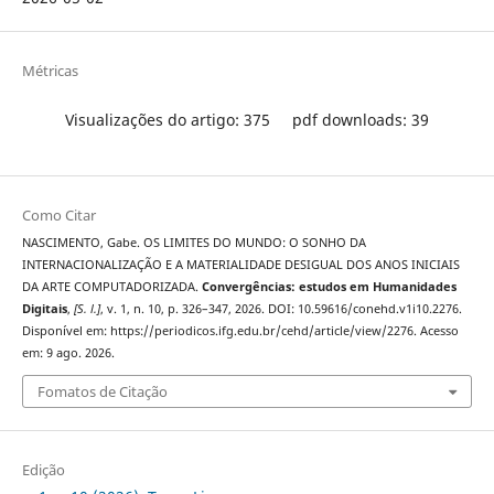
Métricas
Visualizações do artigo: 375
pdf downloads: 39
Como Citar
NASCIMENTO, Gabe. OS LIMITES DO MUNDO: O SONHO DA
INTERNACIONALIZAÇÃO E A MATERIALIDADE DESIGUAL DOS ANOS INICIAIS
DA ARTE COMPUTADORIZADA.
Convergências: estudos em Humanidades
Digitais
,
[S. l.]
, v. 1, n. 10, p. 326–347, 2026. DOI: 10.59616/conehd.v1i10.2276.
Disponível em: https://periodicos.ifg.edu.br/cehd/article/view/2276. Acesso
em: 9 ago. 2026.
Fomatos de Citação
Edição