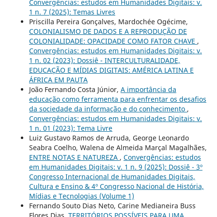
Convergências: estudos em Humanidades Digitais: v.
1 n. 7 (2025): Temas Livres
Priscilla Pereira Gonçalves, Mardochée Ogécime,
COLONIALISMO DE DADOS E A REPRODUÇÃO DE
COLONIALIDADE: OPACIDADE COMO FATOR CHAVE
,
Convergências: estudos em Humanidades Digitais: v.
1 n. 02 (2023): Dossiê - INTERCULTURALIDADE,
EDUCAÇÃO E MÍDIAS DIGITAIS: AMÉRICA LATINA E
ÁFRICA EM PAUTA
João Fernando Costa Júnior,
A importância da
educação como ferramenta para enfrentar os desafios
da sociedade da informação e do conhecimento
,
Convergências: estudos em Humanidades Digitais: v.
1 n. 01 (2023): Tema Livre
Luiz Gustavo Ramos de Arruda, George Leonardo
Seabra Coelho, Walena de Almeida Marçal Magalhães,
ENTRE NOTAS E NATUREZA
,
Convergências: estudos
em Humanidades Digitais: v. 1 n. 9 (2025): Dossiê - 3º
Congresso Internacional de Humanidades Digitais,
Cultura e Ensino & 4º Congresso Nacional de História,
Mídias e Tecnologias (Volume 1)
Fernando Souto Dias Neto, Carine Medianeira Buss
Flores Dias,
TERRITÓRIOS POSSÍVEIS PARA UMA