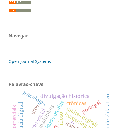
Navegar
Open Journal Systems
Palavras-chave
psicologia
divulgação histórica
estilo de vida ativo
portugal
identidade on-line
crônicas
dependência digital
uros
games comerciais
mídias digitais
impacto social
burdening history
idoso
r