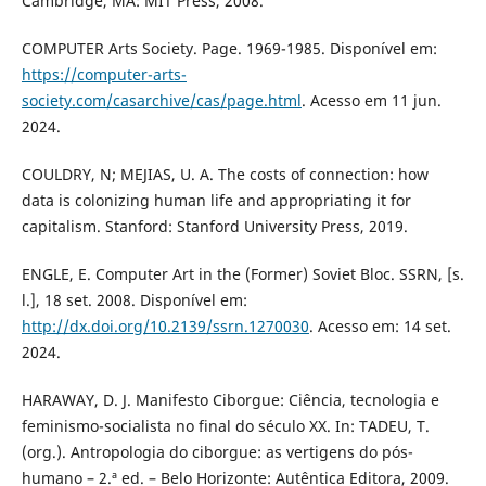
Cambridge, MA: MIT Press, 2008.
COMPUTER Arts Society. Page. 1969-1985. Disponível em:
https://computer-arts-
society.com/casarchive/cas/page.html
. Acesso em 11 jun.
2024.
COULDRY, N; MEJIAS, U. A. The costs of connection: how
data is colonizing human life and appropriating it for
capitalism. Stanford: Stanford University Press, 2019.
ENGLE, E. Computer Art in the (Former) Soviet Bloc. SSRN, [s.
l.], 18 set. 2008. Disponível em:
http://dx.doi.org/10.2139/ssrn.1270030
. Acesso em: 14 set.
2024.
HARAWAY, D. J. Manifesto Ciborgue: Ciência, tecnologia e
feminismo-socialista no final do século XX. In: TADEU, T.
(org.). Antropologia do ciborgue: as vertigens do pós-
humano – 2.ª ed. – Belo Horizonte: Autêntica Editora, 2009.