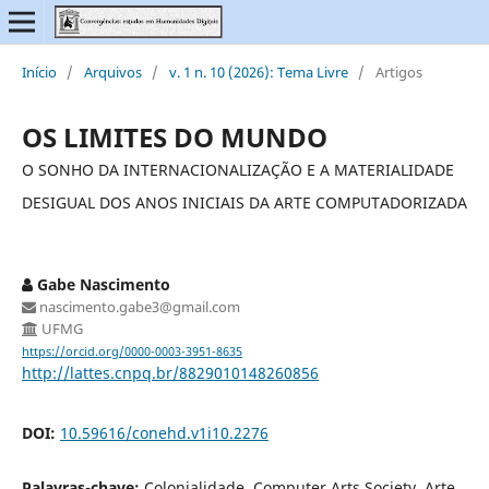
Início
/
Arquivos
/
v. 1 n. 10 (2026): Tema Livre
/
Artigos
OS LIMITES DO MUNDO
O SONHO DA INTERNACIONALIZAÇÃO E A MATERIALIDADE
DESIGUAL DOS ANOS INICIAIS DA ARTE COMPUTADORIZADA
Gabe Nascimento
nascimento.gabe3@gmail.com
UFMG
https://orcid.org/0000-0003-3951-8635
http://lattes.cnpq.br/8829010148260856
DOI:
10.59616/conehd.v1i10.2276
Palavras-chave:
Colonialidade, Computer Arts Society, Arte