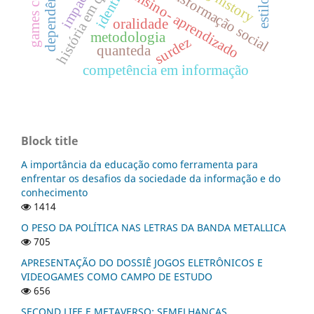
história em quadrinhos
transformação social
ensino- aprendizado
oralidade
metodologia
surdez
quanteda
competência em informação
Block title
A importância da educação como ferramenta para
enfrentar os desafios da sociedade da informação e do
conhecimento
1414
O PESO DA POLÍTICA NAS LETRAS DA BANDA METALLICA
705
APRESENTAÇÃO DO DOSSIÊ JOGOS ELETRÔNICOS E
VIDEOGAMES COMO CAMPO DE ESTUDO
656
SECOND LIFE E METAVERSO: SEMELHANÇAS,