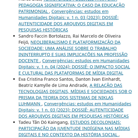
PEDAGOGIA SIGNIFICATIVA: O CASO DA EDUCAÇÃO
PATRIMONIAL
,
Convergências: estudos em
Humanidades Digitais: v. 1 n. 03 (2023): DOSSIÊ:
AUTENTICIDADE DOS ARQUIVOS DIGITAIS EM
PESQUISAS HISTÓRICAS
Sandro Faccin Bortolazzo, Rai Marcelo de Oliveira
Feijó,
NEOLIBERALISMO E PLATAFORMIZAÇÃO DA
SOCIEDADE: UMA ANÁLISE SOBRE O TRABALHO
ININTERRUPTO E SUAS IMPLICAÇÕES NA PROFISSÃO
DOCENTE
,
Convergências: estudos em Humanidades
Digitais: v. 1 n. 04 (2024): DOSSIÊ: O IMPACTO SOCIAL
E CULTURAL DAS PLATAFORMAS DE MÍDIA DIGITAL
Eva Cristina Franco Santos, Danton Ivan Einhardt,
Beatriz Kamylle de Lima Andrade,
A RELAÇÃO DAS
TECNOLOGIAS DIGITAIS, MÍDIAS E SOCIEDADES SOB O
PRISMA DA TEORIA DOS SISTEMAS DE NIKLAS
LUHMANN
,
Convergências: estudos em Humanidades
Digitais: v. 1 n. 03 (2023): DOSSIÊ: AUTENTICIDADE
DOS ARQUIVOS DIGITAIS EM PESQUISAS HISTÓRICAS
Tadeu Tãn Dó Kaingang,
ESTUDOS DECOLONIAIS:
PARTICIPAÇÃO DA JUVENTUDE INDÍGENA NAS MÍDIAS
DIGITAIS E NO CONTEXTO DA HISTÓRIA SOCIAL
,