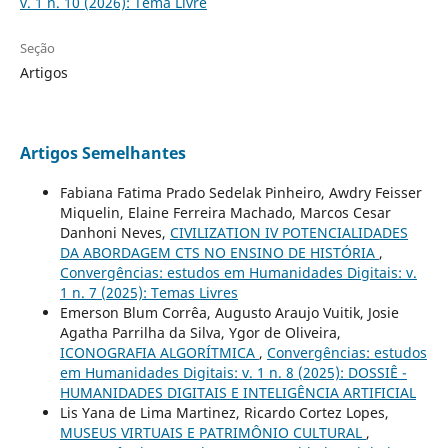
v. 1 n. 10 (2026): Tema Livre
Seção
Artigos
Artigos Semelhantes
Fabiana Fatima Prado Sedelak Pinheiro, Awdry Feisser
Miquelin, Elaine Ferreira Machado, Marcos Cesar
Danhoni Neves,
CIVILIZATION IV POTENCIALIDADES
DA ABORDAGEM CTS NO ENSINO DE HISTÓRIA
,
Convergências: estudos em Humanidades Digitais: v.
1 n. 7 (2025): Temas Livres
Emerson Blum Corrêa, Augusto Araujo Vuitik, Josie
Agatha Parrilha da Silva, Ygor de Oliveira,
ICONOGRAFIA ALGORÍTMICA
,
Convergências: estudos
em Humanidades Digitais: v. 1 n. 8 (2025): DOSSIÊ -
HUMANIDADES DIGITAIS E INTELIGÊNCIA ARTIFICIAL
Lis Yana de Lima Martinez, Ricardo Cortez Lopes,
MUSEUS VIRTUAIS E PATRIMÔNIO CULTURAL
,