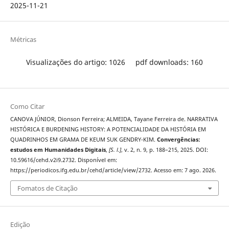
2025-11-21
Métricas
Visualizações do artigo: 1026
pdf downloads: 160
Como Citar
CANOVA JÚNIOR, Dionson Ferreira; ALMEIDA, Tayane Ferreira de. NARRATIVA
HISTÓRICA E BURDENING HISTORY: A POTENCIALIDADE DA HISTÓRIA EM
QUADRINHOS EM GRAMA DE KEUM SUK GENDRY-KIM.
Convergências:
estudos em Humanidades Digitais
,
[S. l.]
, v. 2, n. 9, p. 188–215, 2025. DOI:
10.59616/cehd.v2i9.2732. Disponível em:
https://periodicos.ifg.edu.br/cehd/article/view/2732. Acesso em: 7 ago. 2026.
Fomatos de Citação
Edição