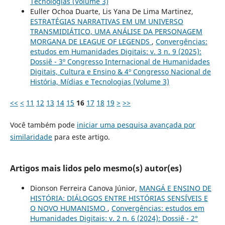
Tecnologias (Volume 3)
Euller Ochoa Duarte, Lis Yana De Lima Martinez,
ESTRATÉGIAS NARRATIVAS EM UM UNIVERSO
TRANSMIDIÁTICO, UMA ANÁLISE DA PERSONAGEM
MORGANA DE LEAGUE OF LEGENDS
,
Convergências:
estudos em Humanidades Digitais: v. 3 n. 9 (2025):
Dossiê - 3º Congresso Internacional de Humanidades
Digitais, Cultura e Ensino & 4º Congresso Nacional de
História, Mídias e Tecnologias (Volume 3)
<<
<
11
12
13
14
15
16
17
18
19
>
>>
Você também pode
iniciar uma pesquisa avançada por
similaridade
para este artigo.
Artigos mais lidos pelo mesmo(s) autor(es)
Dionson Ferreira Canova Júnior,
MANGÁ E ENSINO DE
HISTÓRIA: DIÁLOGOS ENTRE HISTÓRIAS SENSÍVEIS E
O NOVO HUMANISMO
,
Convergências: estudos em
Humanidades Digitais: v. 2 n. 6 (2024): Dossiê - 2°