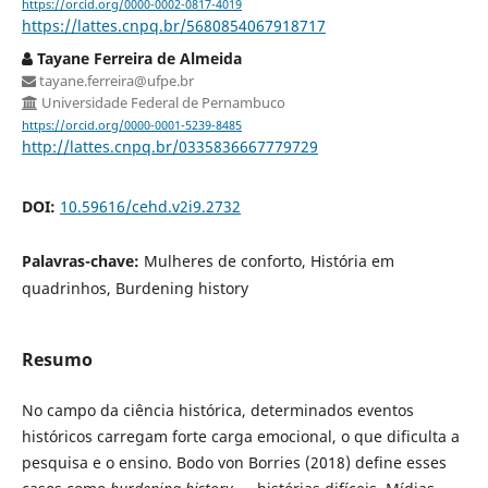
https://orcid.org/0000-0002-0817-4019
https://lattes.cnpq.br/5680854067918717
Tayane Ferreira de Almeida
tayane.ferreira@ufpe.br
Universidade Federal de Pernambuco
https://orcid.org/0000-0001-5239-8485
http://lattes.cnpq.br/0335836667779729
DOI:
10.59616/cehd.v2i9.2732
Palavras-chave:
Mulheres de conforto, História em
quadrinhos, Burdening history
Resumo
No campo da ciência histórica, determinados eventos
históricos carregam forte carga emocional, o que dificulta a
pesquisa e o ensino. Bodo von Borries (2018) define esses