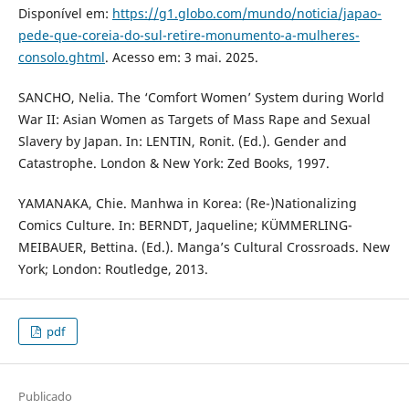
Disponível em:
https://g1.globo.com/mundo/noticia/japao-
pede-que-coreia-do-sul-retire-monumento-a-mulheres-
consolo.ghtml
. Acesso em: 3 mai. 2025.
SANCHO, Nelia. The ‘Comfort Women’ System during World
War II: Asian Women as Targets of Mass Rape and Sexual
Slavery by Japan. In: LENTIN, Ronit. (Ed.). Gender and
Catastrophe. London & New York: Zed Books, 1997.
YAMANAKA, Chie. Manhwa in Korea: (Re-)Nationalizing
Comics Culture. In: BERNDT, Jaqueline; KÜMMERLING-
MEIBAUER, Bettina. (Ed.). Manga’s Cultural Crossroads. New
York; London: Routledge, 2013.
pdf
Publicado