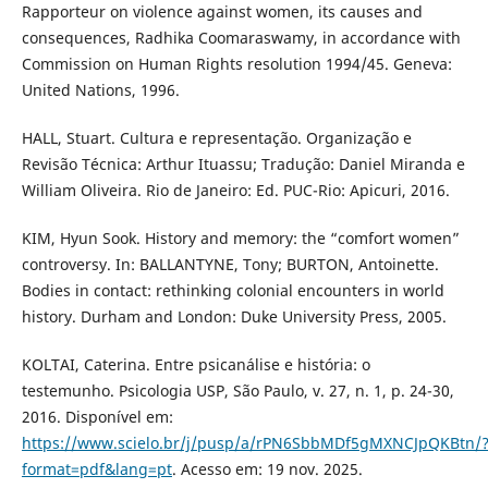
Rapporteur on violence against women, its causes and
consequences, Radhika Coomaraswamy, in accordance with
Commission on Human Rights resolution 1994/45. Geneva:
United Nations, 1996.
HALL, Stuart. Cultura e representação. Organização e
Revisão Técnica: Arthur Ituassu; Tradução: Daniel Miranda e
William Oliveira. Rio de Janeiro: Ed. PUC-Rio: Apicuri, 2016.
KIM, Hyun Sook. History and memory: the “comfort women”
controversy. In: BALLANTYNE, Tony; BURTON, Antoinette.
Bodies in contact: rethinking colonial encounters in world
history. Durham and London: Duke University Press, 2005.
KOLTAI, Caterina. Entre psicanálise e história: o
testemunho. Psicologia USP, São Paulo, v. 27, n. 1, p. 24-30,
2016. Disponível em:
https://www.scielo.br/j/pusp/a/rPN6SbbMDf5gMXNCJpQKBtn/
format=pdf&lang=pt
. Acesso em: 19 nov. 2025.