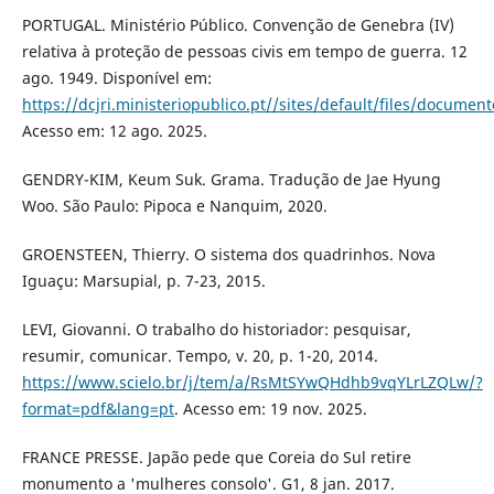
PORTUGAL. Ministério Público. Convenção de Genebra (IV)
relativa à proteção de pessoas civis em tempo de guerra. 12
ago. 1949. Disponível em:
https://dcjri.ministeriopublico.pt//sites/default/files/docum
Acesso em: 12 ago. 2025.
GENDRY-KIM, Keum Suk. Grama. Tradução de Jae Hyung
Woo. São Paulo: Pipoca e Nanquim, 2020.
GROENSTEEN, Thierry. O sistema dos quadrinhos. Nova
Iguaçu: Marsupial, p. 7-23, 2015.
LEVI, Giovanni. O trabalho do historiador: pesquisar,
resumir, comunicar. Tempo, v. 20, p. 1-20, 2014.
https://www.scielo.br/j/tem/a/RsMtSYwQHdhb9vqYLrLZQLw/?
format=pdf&lang=pt
. Acesso em: 19 nov. 2025.
FRANCE PRESSE. Japão pede que Coreia do Sul retire
monumento a 'mulheres consolo'. G1, 8 jan. 2017.