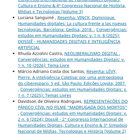
Cultura e Ensino & 4º Congresso Nacional de História,
Mídias e Tecnologias (Volume 3)
Luciana Sanguiné ,
Resenha: VINCK, Dominique.
Humanidades digitales: La cultura frente a las nuevas
tecnologías. Barcelona: Gedisa, 2018.
,
Convergências:
estudos em Humanidades Digitais: v. 1 n. 8 (2025):
DOSSIÊ - HUMANIDADES DIGITAIS E INTELIGÊNCIA
ARTIFICIAL
Rhuda Azzolini Castro,
NEOLIBERALISMO DIGITAL
,
Convergências: estudos em Humanidades Digitais: v.
1 n. 10 (2026): Tema Livre
Márcio Adriano Costa dos Santos,
Resenha: LÉVY,
Pierre. A inteligência Coletiva: por uma antropologia
do ciberespaço. 5 ed. São Paulo: Edições Loyola, 2007.
,
Convergências: estudos em Humanidades Digitais: v.
1 n. 7 (2025): Temas Livres
Davidson de Oliveira Rodrigues,
REPRESENTAÇÕES DO
PÂNICO CÍVIL NO FILME “MADRUGADA DOS MORTOS”
,
Convergências: estudos em Humanidades Digitais: v.
2 n. 6 (2024): Dossiê - 2° Congresso Internacional de
Humanidades Digitais, Cultura e Ensino & 3° Simpósio
Nacional de Mídias, Tecnologias e História (Volume 2)