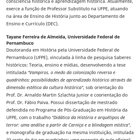
consciência histórica e aprendizagem histórica. Atualmente,
exerce a função de Professor Substituto na UFPE, atuando
na área de Ensino de História junto ao Departamento de
Ensino e Currículo (DEC).
Tayane Ferreira de Almeida,
Universidade Federal de
Pernambuco
Doutoranda em História pela Universidade Federal de
Pernambuco (UFPE), vinculada à linha de pesquisa Saberes
históricos: Teoria, ensino e mídias, desenvolvendo a tese
intitulada
"Vampiros, o medo da colonização reversa e
quadrinhos: possibilidades de aprendizado histórico através da
dimensão estética da cultura histórica"
, sob orientação do
Prof. Dr. Arnaldo Martin Szlachta Junior e coorientação do
Prof. Dr. Fábio Paiva. Possui dissertação de mestrado
defendida no Programa de Pós-Graduação em História da
UFPE, com o trabalho
"Didática da História e arquétipos de
terror: uma análise a partir de Carniça e a blindagem mística"
,
e monografia de graduação na mesma instituição, intitulada
"O conto da Aia em quadrinhos: uma proposta de aula oficina"
.