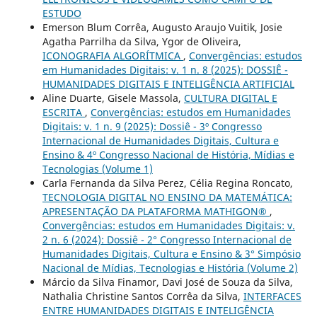
ESTUDO
Emerson Blum Corrêa, Augusto Araujo Vuitik, Josie
Agatha Parrilha da Silva, Ygor de Oliveira,
ICONOGRAFIA ALGORÍTMICA
,
Convergências: estudos
em Humanidades Digitais: v. 1 n. 8 (2025): DOSSIÊ -
HUMANIDADES DIGITAIS E INTELIGÊNCIA ARTIFICIAL
Aline Duarte, Gisele Massola,
CULTURA DIGITAL E
ESCRITA
,
Convergências: estudos em Humanidades
Digitais: v. 1 n. 9 (2025): Dossiê - 3º Congresso
Internacional de Humanidades Digitais, Cultura e
Ensino & 4º Congresso Nacional de História, Mídias e
Tecnologias (Volume 1)
Carla Fernanda da Silva Perez, Célia Regina Roncato,
TECNOLOGIA DIGITAL NO ENSINO DA MATEMÁTICA:
APRESENTAÇÃO DA PLATAFORMA MATHIGON®
,
Convergências: estudos em Humanidades Digitais: v.
2 n. 6 (2024): Dossiê - 2° Congresso Internacional de
Humanidades Digitais, Cultura e Ensino & 3° Simpósio
Nacional de Mídias, Tecnologias e História (Volume 2)
Márcio da Silva Finamor, Davi José de Souza da Silva,
Nathalia Christine Santos Corrêa da Silva,
INTERFACES
ENTRE HUMANIDADES DIGITAIS E INTELIGÊNCIA