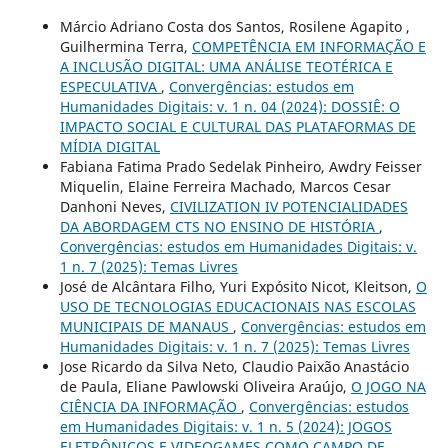
Márcio Adriano Costa dos Santos, Rosilene Agapito ,
Guilhermina Terra,
COMPETÊNCIA EM INFORMAÇÃO E
A INCLUSÃO DIGITAL: UMA ANÁLISE TEOTÉRICA E
ESPECULATIVA
,
Convergências: estudos em
Humanidades Digitais: v. 1 n. 04 (2024): DOSSIÊ: O
IMPACTO SOCIAL E CULTURAL DAS PLATAFORMAS DE
MÍDIA DIGITAL
Fabiana Fatima Prado Sedelak Pinheiro, Awdry Feisser
Miquelin, Elaine Ferreira Machado, Marcos Cesar
Danhoni Neves,
CIVILIZATION IV POTENCIALIDADES
DA ABORDAGEM CTS NO ENSINO DE HISTÓRIA
,
Convergências: estudos em Humanidades Digitais: v.
1 n. 7 (2025): Temas Livres
José de Alcântara Filho, Yuri Expósito Nicot, Kleitson,
O
USO DE TECNOLOGIAS EDUCACIONAIS NAS ESCOLAS
MUNICIPAIS DE MANAUS
,
Convergências: estudos em
Humanidades Digitais: v. 1 n. 7 (2025): Temas Livres
Jose Ricardo da Silva Neto, Claudio Paixão Anastácio
de Paula, Eliane Pawlowski Oliveira Araújo,
O JOGO NA
CIÊNCIA DA INFORMAÇÃO
,
Convergências: estudos
em Humanidades Digitais: v. 1 n. 5 (2024): JOGOS
ELETRÔNICOS E VIDEOGAMES COMO CAMPO DE