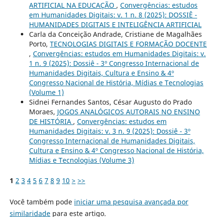
ARTIFICIAL NA EDUCAÇÃO
,
Convergências: estudos
em Humanidades Digitais: v. 1 n. 8 (2025): DOSSIÊ -
HUMANIDADES DIGITAIS E INTELIGÊNCIA ARTIFICIAL
Carla da Conceição Andrade, Cristiane de Magalhães
Porto,
TECNOLOGIAS DIGITAIS E FORMAÇÃO DOCENTE
,
Convergências: estudos em Humanidades Digitais: v.
1 n. 9 (2025): Dossiê - 3º Congresso Internacional de
Humanidades Digitais, Cultura e Ensino & 4º
Congresso Nacional de História, Mídias e Tecnologias
(Volume 1)
Sidnei Fernandes Santos, César Augusto do Prado
Moraes,
JOGOS ANALÓGICOS AUTORAIS NO ENSINO
DE HISTÓRIA
,
Convergências: estudos em
Humanidades Digitais: v. 3 n. 9 (2025): Dossiê - 3º
Congresso Internacional de Humanidades Digitais,
Cultura e Ensino & 4º Congresso Nacional de História,
Mídias e Tecnologias (Volume 3)
1
2
3
4
5
6
7
8
9
10
>
>>
Você também pode
iniciar uma pesquisa avançada por
similaridade
para este artigo.