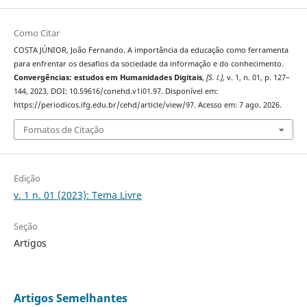
Como Citar
COSTA JÚNIOR, João Fernando. A importância da educação como ferramenta
para enfrentar os desafios da sociedade da informação e do conhecimento.
Convergências: estudos em Humanidades Digitais
,
[S. l.]
, v. 1, n. 01, p. 127–
144, 2023. DOI: 10.59616/conehd.v1i01.97. Disponível em:
https://periodicos.ifg.edu.br/cehd/article/view/97. Acesso em: 7 ago. 2026.
Fomatos de Citação
Edição
v. 1 n. 01 (2023): Tema Livre
Seção
Artigos
Artigos Semelhantes