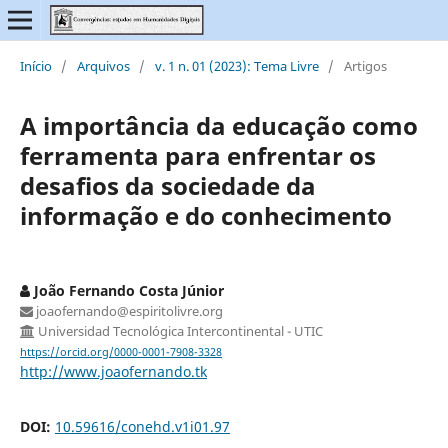
Início
/
Arquivos
/
v. 1 n. 01 (2023): Tema Livre
/
Artigos
A importância da educação como
ferramenta para enfrentar os
desafios da sociedade da
informação e do conhecimento
João Fernando Costa Júnior
joaofernando@espiritolivre.org
Universidad Tecnológica Intercontinental - UTIC
https://orcid.org/0000-0001-7908-3328
http://www.joaofernando.tk
DOI:
10.59616/conehd.v1i01.97