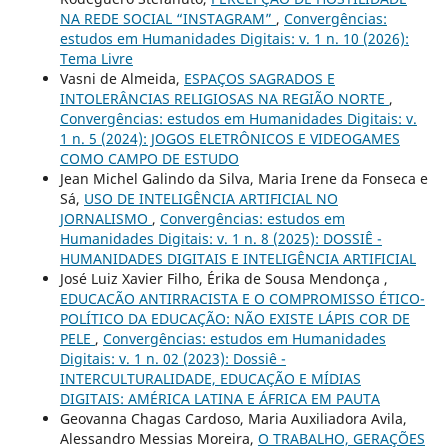
NA REDE SOCIAL “INSTAGRAM”
,
Convergências:
estudos em Humanidades Digitais: v. 1 n. 10 (2026):
Tema Livre
Vasni de Almeida,
ESPAÇOS SAGRADOS E
INTOLERÂNCIAS RELIGIOSAS NA REGIÃO NORTE
,
Convergências: estudos em Humanidades Digitais: v.
1 n. 5 (2024): JOGOS ELETRÔNICOS E VIDEOGAMES
COMO CAMPO DE ESTUDO
Jean Michel Galindo da Silva, Maria Irene da Fonseca e
Sá,
USO DE INTELIGÊNCIA ARTIFICIAL NO
JORNALISMO
,
Convergências: estudos em
Humanidades Digitais: v. 1 n. 8 (2025): DOSSIÊ -
HUMANIDADES DIGITAIS E INTELIGÊNCIA ARTIFICIAL
José Luiz Xavier Filho, Érika de Sousa Mendonça ,
EDUCACÃO ANTIRRACISTA E O COMPROMISSO ÉTICO-
POLÍTICO DA EDUCAÇÃO: NÃO EXISTE LÁPIS COR DE
PELE
,
Convergências: estudos em Humanidades
Digitais: v. 1 n. 02 (2023): Dossiê -
INTERCULTURALIDADE, EDUCAÇÃO E MÍDIAS
DIGITAIS: AMÉRICA LATINA E ÁFRICA EM PAUTA
Geovanna Chagas Cardoso, Maria Auxiliadora Avila,
Alessandro Messias Moreira,
O TRABALHO, GERAÇÕES