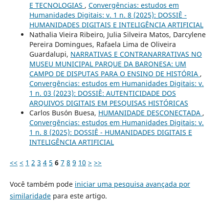
E TECNOLOGIAS
,
Convergências: estudos em
Humanidades Digitais: v. 1 n. 8 (2025): DOSSIÊ -
HUMANIDADES DIGITAIS E INTELIGÊNCIA ARTIFICIAL
Nathalia Vieira Ribeiro, Julia Silveira Matos, Darcylene
Pereira Domingues, Rafaela Lima de Oliveira
Guardalupi,
NARRATIVAS E CONTRANARRATIVAS NO
MUSEU MUNICIPAL PARQUE DA BARONESA: UM
CAMPO DE DISPUTAS PARA O ENSINO DE HISTÓRIA
,
Convergências: estudos em Humanidades Digitais: v.
1 n. 03 (2023): DOSSIÊ: AUTENTICIDADE DOS
ARQUIVOS DIGITAIS EM PESQUISAS HISTÓRICAS
Carlos Busón Buesa,
HUMANIDADE DESCONECTADA
,
Convergências: estudos em Humanidades Digitais: v.
1 n. 8 (2025): DOSSIÊ - HUMANIDADES DIGITAIS E
INTELIGÊNCIA ARTIFICIAL
<<
<
1
2
3
4
5
6
7
8
9
10
>
>>
Você também pode
iniciar uma pesquisa avançada por
similaridade
para este artigo.