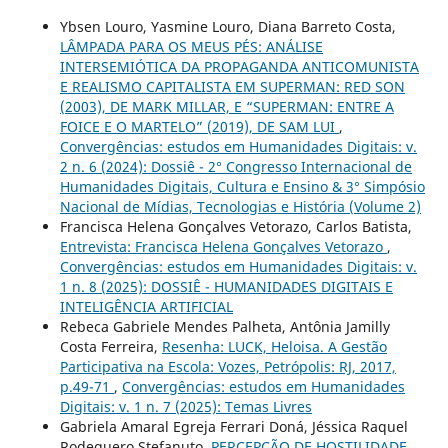
Ybsen Louro, Yasmine Louro, Diana Barreto Costa,
LÂMPADA PARA OS MEUS PÉS: ANÁLISE
INTERSEMIÓTICA DA PROPAGANDA ANTICOMUNISTA
E REALISMO CAPITALISTA EM SUPERMAN: RED SON
(2003), DE MARK MILLAR, E “SUPERMAN: ENTRE A
FOICE E O MARTELO” (2019), DE SAM LUI
,
Convergências: estudos em Humanidades Digitais: v.
2 n. 6 (2024): Dossiê - 2° Congresso Internacional de
Humanidades Digitais, Cultura e Ensino & 3° Simpósio
Nacional de Mídias, Tecnologias e História (Volume 2)
Francisca Helena Gonçalves Vetorazo, Carlos Batista,
Entrevista: Francisca Helena Gonçalves Vetorazo
,
Convergências: estudos em Humanidades Digitais: v.
1 n. 8 (2025): DOSSIÊ - HUMANIDADES DIGITAIS E
INTELIGÊNCIA ARTIFICIAL
Rebeca Gabriele Mendes Palheta, Antônia Jamilly
Costa Ferreira,
Resenha: LUCK, Heloisa. A Gestão
Participativa na Escola: Vozes, Petrópolis: RJ, 2017,
p.49-71
,
Convergências: estudos em Humanidades
Digitais: v. 1 n. 7 (2025): Temas Livres
Gabriela Amaral Egreja Ferrari Doná, Jéssica Raquel
Rodeguero Stefanuto,
PERCEPÇÃO DE HOSTILIDADE