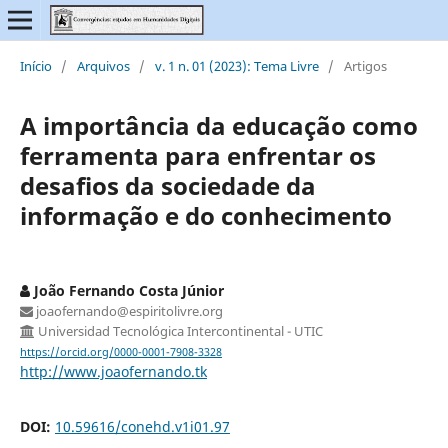
Início
/
Arquivos
/
v. 1 n. 01 (2023): Tema Livre
/
Artigos
A importância da educação como
ferramenta para enfrentar os
desafios da sociedade da
informação e do conhecimento
João Fernando Costa Júnior
joaofernando@espiritolivre.org
Universidad Tecnológica Intercontinental - UTIC
https://orcid.org/0000-0001-7908-3328
http://www.joaofernando.tk
DOI:
10.59616/conehd.v1i01.97