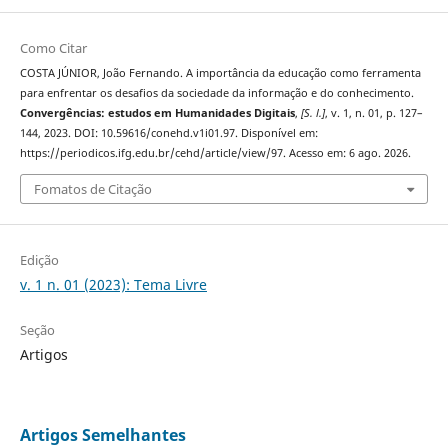
Como Citar
COSTA JÚNIOR, João Fernando. A importância da educação como ferramenta
para enfrentar os desafios da sociedade da informação e do conhecimento.
Convergências: estudos em Humanidades Digitais
,
[S. l.]
, v. 1, n. 01, p. 127–
144, 2023. DOI: 10.59616/conehd.v1i01.97. Disponível em:
https://periodicos.ifg.edu.br/cehd/article/view/97. Acesso em: 6 ago. 2026.
Fomatos de Citação
Edição
v. 1 n. 01 (2023): Tema Livre
Seção
Artigos
Artigos Semelhantes