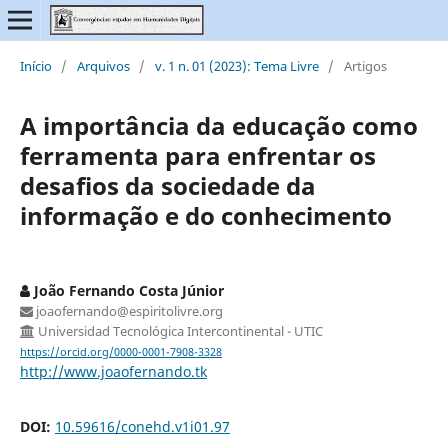
Início
/
Arquivos
/
v. 1 n. 01 (2023): Tema Livre
/
Artigos
A importância da educação como
ferramenta para enfrentar os
desafios da sociedade da
informação e do conhecimento
João Fernando Costa Júnior
joaofernando@espiritolivre.org
Universidad Tecnológica Intercontinental - UTIC
https://orcid.org/0000-0001-7908-3328
http://www.joaofernando.tk
DOI:
10.59616/conehd.v1i01.97