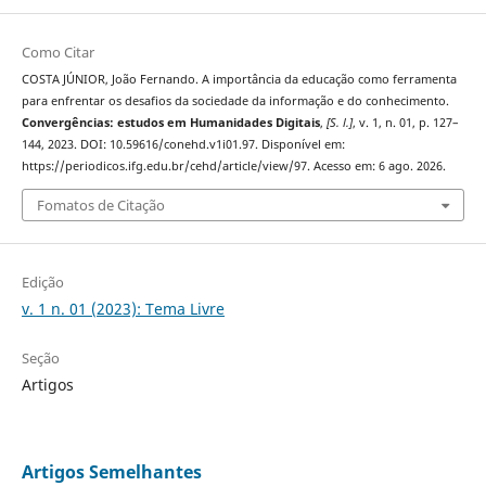
Como Citar
COSTA JÚNIOR, João Fernando. A importância da educação como ferramenta
para enfrentar os desafios da sociedade da informação e do conhecimento.
Convergências: estudos em Humanidades Digitais
,
[S. l.]
, v. 1, n. 01, p. 127–
144, 2023. DOI: 10.59616/conehd.v1i01.97. Disponível em:
https://periodicos.ifg.edu.br/cehd/article/view/97. Acesso em: 6 ago. 2026.
Fomatos de Citação
Edição
v. 1 n. 01 (2023): Tema Livre
Seção
Artigos
Artigos Semelhantes