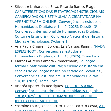
Silvestre Linhares da Silva, Ricardo Ramos Fragelli,
CARACTERÍSTICAS DAS ESTRATÉGIAS INSTRUCIONAIS
GAMIFICADAS QUE ESTIMULAM A CRIATIVIDADE NA
APRENDIZAGEM ONLINE
,
Convergências: estudos em
Humanidades Digitais: v. 1 n. 9 (2025): Dossiê - 3º
Congresso Internacional de Humanidades Digitais,
Cultura e Ensino & 4º Congresso Nacional de História,
Mídias e Tecnologias (Volume 1)
Ana Paula Chiarelli Borges, Laís Vargas Ramm,
“NADA
ESPECÍFICO”
,
Convergências: estudos em
Humanidades Digitais: v. 1 n. 10 (2026): Tema Livre
Marcos Aurélio Camara Zimmermann,
Educação
formal e patrimônio cultural: o ensino da história em
escolas de educação básica no estado do Tocantins
,
Convergências: estudos em Humanidades Digitais: v.
1 n. 01 (2023): Tema Livre
Andréa Aparecida Rodrigues,
EU, EDUCADORA
,
Convergências: estudos em Humanidades Digitais: v.
1 n. 8 (2025): DOSSIÊ - HUMANIDADES DIGITAIS E
INTELIGÊNCIA ARTIFICIAL
Yasmine Louro, Ybsen Louro, Diana Barreto Costa,
ATÉ
QUE O CAPITALISMO OS SEPARE: CASAMENTO E