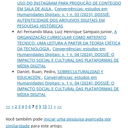
USO DO INSTAGRAM PARA PRODUÇÃO DE CONTEÚDO
EM SALA DE AULA
,
Convergências: estudos em
Humanidades Digitais: v. 1 n. 03 (2023): DOSSIÊ:
AUTENTICIDADE DOS ARQUIVOS DIGITAIS EM
PESQUISAS HISTÓRICAS
Ari Fernando Maia, Luiz Henrique Sampaio Junior,
A
ORGANIZAÇÃO CURRICULAR COMO ARTEFATO
TÉCNICO: UMA LEITURA A PARTIR DA TEORIA CRÍTICA
DA TECNOLOGIA
,
Convergências: estudos em
Humanidades Digitais: v. 1 n. 04 (2024): DOSSIÊ: O
IMPACTO SOCIAL E CULTURAL DAS PLATAFORMAS DE
MÍDIA DIGITAL
Daniel, Ruan, Pedro,
SOBRECULTURALIDAD Y
EDUCACIÓN
,
Convergências: estudos em
Humanidades Digitais: v. 1 n. 04 (2024): DOSSIÊ: O
IMPACTO SOCIAL E CULTURAL DAS PLATAFORMAS DE
MÍDIA DIGITAL
<<
<
2
3
4
5
6
7
8
9
10
11
>
>>
Você também pode
iniciar uma pesquisa avançada por
similaridade
para este artigo.