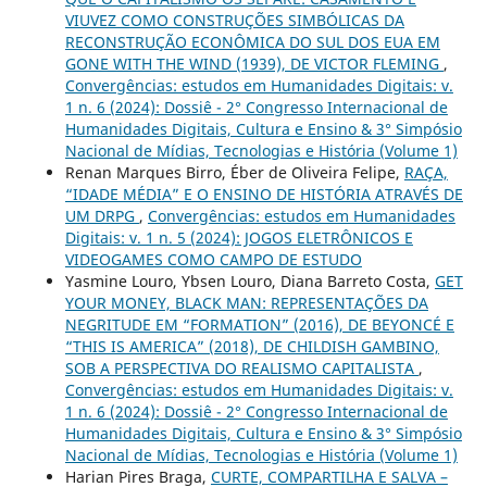
VIUVEZ COMO CONSTRUÇÕES SIMBÓLICAS DA
RECONSTRUÇÃO ECONÔMICA DO SUL DOS EUA EM
GONE WITH THE WIND (1939), DE VICTOR FLEMING
,
Convergências: estudos em Humanidades Digitais: v.
1 n. 6 (2024): Dossiê - 2° Congresso Internacional de
Humanidades Digitais, Cultura e Ensino & 3° Simpósio
Nacional de Mídias, Tecnologias e História (Volume 1)
Renan Marques Birro, Éber de Oliveira Felipe,
RAÇA,
“IDADE MÉDIA” E O ENSINO DE HISTÓRIA ATRAVÉS DE
UM DRPG
,
Convergências: estudos em Humanidades
Digitais: v. 1 n. 5 (2024): JOGOS ELETRÔNICOS E
VIDEOGAMES COMO CAMPO DE ESTUDO
Yasmine Louro, Ybsen Louro, Diana Barreto Costa,
GET
YOUR MONEY, BLACK MAN: REPRESENTAÇÕES DA
NEGRITUDE EM “FORMATION” (2016), DE BEYONCÉ E
“THIS IS AMERICA” (2018), DE CHILDISH GAMBINO,
SOB A PERSPECTIVA DO REALISMO CAPITALISTA
,
Convergências: estudos em Humanidades Digitais: v.
1 n. 6 (2024): Dossiê - 2° Congresso Internacional de
Humanidades Digitais, Cultura e Ensino & 3° Simpósio
Nacional de Mídias, Tecnologias e História (Volume 1)
Harian Pires Braga,
CURTE, COMPARTILHA E SALVA –