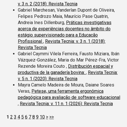
v. 3 n. 2 (2018): Revista Tecnia
Gabriel Marchesan, Vanderlan Dupont de Oliveira,
Felipes Pedrozo Maia, Maurício Pase Quatrin,
Andreia Ines Dillenburg,
Práticas investigativas
acerca de experiências docentes no âmbito do
estágio supervisionado para a Educação
Profissional
,
Revista Tecnia: v. 3 n. 1 (2018):
Revista Tecnia
Gabriel Caymmi Vilela Ferreira, Fausto Miziara, Ibán
Vázquez-González, Maria do Mar Pérez-Fra, Victor
Rezende Moreira Couto ,
Distribución espacial y
productiva de la ganadería bovina:
,
Revista Tecnia:
v. 5 n. 1 (2020): Revista Tecnia
Mayra Camelo Madeira de Moura, Daiane Soares
Veras,
Petese, uma ferramenta ergonômica
pedagógica para avaliação de software educacional
,
Revista Tecnia: v. 11 n. 1 (2026): Revista Tecnia
1
2
3
4
5
6
7
8
9
10
>
>>