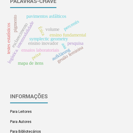
PALAVRAS-CHAVE
pavimentos asfálticos
pigmento
percentis
logística. intermodalidade
esclarecimento
testes estatísticos
Ética
volume
ensino fundamental
symplectic geometry
ensino inovador
pesquisa
aaa
gestão feminina
aufklärung
ensaios laboratoriais
peixe
mapa de itens
INFORMAÇÕES
Para Leitores
Para Autores
Para Bibliotecários