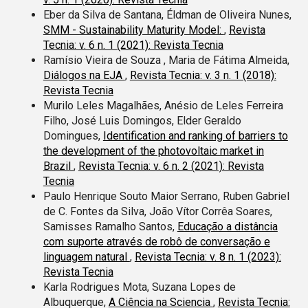
Eber da Silva de Santana, Éldman de Oliveira Nunes,
SMM - Sustainability Maturity Model:
,
Revista
Tecnia: v. 6 n. 1 (2021): Revista Tecnia
Ramísio Vieira de Souza , Maria de Fátima Almeida,
Diálogos na EJA
,
Revista Tecnia: v. 3 n. 1 (2018):
Revista Tecnia
Murilo Leles Magalhães, Anésio de Leles Ferreira
Filho, José Luis Domingos, Elder Geraldo
Domingues,
Identification and ranking of barriers to
the development of the photovoltaic market in
Brazil
,
Revista Tecnia: v. 6 n. 2 (2021): Revista
Tecnia
Paulo Henrique Souto Maior Serrano, Ruben Gabriel
de C. Fontes da Silva, João Vítor Corrêa Soares,
Samisses Ramalho Santos,
Educação a distância
com suporte através de robô de conversação e
linguagem natural
,
Revista Tecnia: v. 8 n. 1 (2023):
Revista Tecnia
Karla Rodrigues Mota, Suzana Lopes de
Albuquerque,
A Ciência na Sciencia
,
Revista Tecnia: