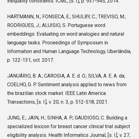
inequality constraints. ICML, [s. l.], p. 937-945, 2014.
HARTMANN, N.; FONSECA, E.; SHULBY, C.; TREVISO, M.;
RODRIGUES, J.; ALUISIO, S. Portuguese word
embeddings: Evaluating on word analogies and natural
language tasks. Proceedings of Symposium in
Information and Human Language Technology, Uberlândia,
p. 122-131, oct. 2017.
JANUÁRIO, B. A.; CAROSIA, A. E. d. O.; SILVA, A. E. A. da;
COELHO, G. P. Sentiment analysis applied to news from
the brazilian stock market. IEEE Latin America
Transactions, [s. l.], v. 20, n. 3, p. 512-518, 2021.
JUNG, E.; JAIN, H.; SINHA, A. P.; GAUDIOSO, C. Building a
specialized lexicon for breast cancer clinical trial subject
eligibility analysis. Health Informatics Journal, [s. l.], v. 27,