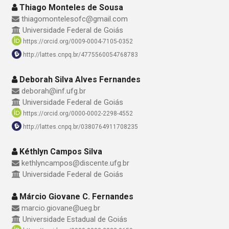
Thiago Monteles de Sousa
thiagomontelesofc@gmail.com
Universidade Federal de Goiás
https://orcid.org/0009-0004-7105-0352
http://lattes.cnpq.br/4775560054768783
Deborah Silva Alves Fernandes
deborah@inf.ufg.br
Universidade Federal de Goiás
https://orcid.org/0000-0002-2298-4552
http://lattes.cnpq.br/0380764911708235
Kéthlyn Campos Silva
kethlyncampos@discente.ufg.br
Universidade Federal de Goiás
Márcio Giovane C. Fernandes
marcio.giovane@ueg.br
Universidade Estadual de Goiás