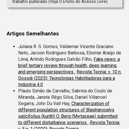
trabalho publicado (Veja O Efeito do Acesso Livre).
Artigos Semelhantes
Juliana R. S. Gomes, Valdemar Vicente Graciano
Neto, Jacson Rodrigues Barbosa, Eliomar Araújo de
Lima, Arlindo Rodrigues Galvão Filho,
Fake news: a
brief tertiary review through health, deep learning,
and emerging perspectives
,
Revista Tecnia: v. 10 n.
Dossiê (2025): Tecnologias Habilitadoras para a
Indústria 4.0
Plauto Simão de Carvalho, Sabrina do Couto de
Miranda, Janete Rêgo Silva, Daniel Villarroel
Segarra, John Du Vall Hay,
Characterization of
different population structures of Blepharocalyx
salicifolius (kunth) O. Berg (Myrtaceae) submitted
to different disturbance scenarios
,
Revista Tecnia:
v. 5 n. 1 (2020): Revista Tecnia