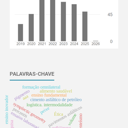
PALAVRAS-CHAVE
formação omnilateral
pigmento
alimento saudável
ensino fundamental
aaa
ensino inovador
cimento asfáltico de petróleo
symplectic geometry
logística. intermodalidade
pavimentos asfálticos
peixe
percentis
ensaios laboratoriais
Ética
volume
absenteísmo
pesquisa
aufklärung