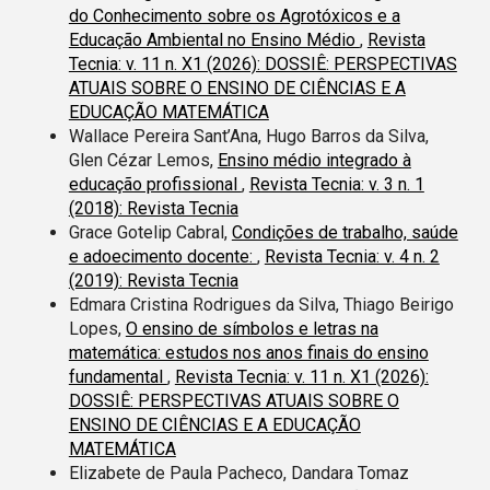
do Conhecimento sobre os Agrotóxicos e a
Educação Ambiental no Ensino Médio
,
Revista
Tecnia: v. 11 n. X1 (2026): DOSSIÊ: PERSPECTIVAS
ATUAIS SOBRE O ENSINO DE CIÊNCIAS E A
EDUCAÇÃO MATEMÁTICA
Wallace Pereira Sant’Ana, Hugo Barros da Silva,
Glen Cézar Lemos,
Ensino médio integrado à
educação profissional
,
Revista Tecnia: v. 3 n. 1
(2018): Revista Tecnia
Grace Gotelip Cabral,
Condições de trabalho, saúde
e adoecimento docente:
,
Revista Tecnia: v. 4 n. 2
(2019): Revista Tecnia
Edmara Cristina Rodrigues da Silva, Thiago Beirigo
Lopes,
O ensino de símbolos e letras na
matemática: estudos nos anos finais do ensino
fundamental
,
Revista Tecnia: v. 11 n. X1 (2026):
DOSSIÊ: PERSPECTIVAS ATUAIS SOBRE O
ENSINO DE CIÊNCIAS E A EDUCAÇÃO
MATEMÁTICA
Elizabete de Paula Pacheco, Dandara Tomaz