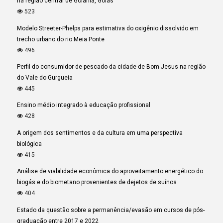
na região central de Goiânia, Goiás
523
Modelo Streeter-Phelps para estimativa do oxigênio dissolvido em
trecho urbano do rio Meia Ponte
496
Perfil do consumidor de pescado da cidade de Bom Jesus na região
do Vale do Gurgueia
445
Ensino médio integrado à educação profissional
428
A origem dos sentimentos e da cultura em uma perspectiva
biológica
415
Análise de viabilidade econômica do aproveitamento energético do
biogás e do biometano provenientes de dejetos de suínos
404
Estado da questão sobre a permanência/evasão em cursos de pós-
graduação entre 2017 e 2022