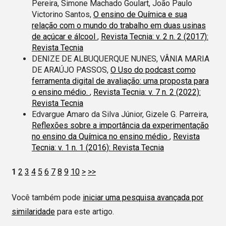
Pereira, Simone Machado Goulart, João Paulo
Victorino Santos,
O ensino de Química e sua
relação com o mundo do trabalho em duas usinas
de açúcar e álcool
,
Revista Tecnia: v. 2 n. 2 (2017):
Revista Tecnia
DENIZE DE ALBUQUERQUE NUNES, VÂNIA MARIA
DE ARAÚJO PASSOS,
O Uso do podcast como
ferramenta digital de avaliação: uma proposta para
o ensino médio.
,
Revista Tecnia: v. 7 n. 2 (2022):
Revista Tecnia
Edvargue Amaro da Silva Júnior, Gizele G. Parreira,
Reflexões sobre a importância da experimentação
no ensino da Química no ensino médio
,
Revista
Tecnia: v. 1 n. 1 (2016): Revista Tecnia
1
2
3
4
5
6
7
8
9
10
>
>>
Você também pode
iniciar uma pesquisa avançada por
similaridade
para este artigo.