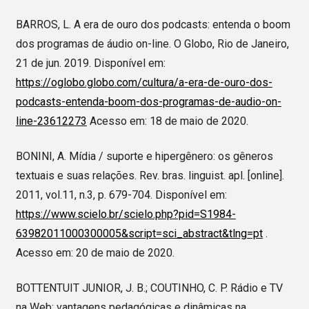
BARROS, L. A era de ouro dos podcasts: entenda o boom
dos programas de áudio on-line. O Globo, Rio de Janeiro,
21 de jun. 2019. Disponível em:
https://oglobo.globo.com/cultura/a-era-de-ouro-dos-
podcasts-entenda-boom-dos-programas-de-audio-on-
line-23612273
Acesso em: 18 de maio de 2020.
BONINI, A. Mídia / suporte e hipergênero: os gêneros
textuais e suas relações. Rev. bras. linguist. apl. [online].
2011, vol.11, n.3, p. 679-704. Disponível em:
https://www.scielo.br/scielo.php?pid=S1984-
63982011000300005&script=sci_abstract&tlng=pt
.
Acesso em: 20 de maio de 2020.
BOTTENTUIT JUNIOR, J. B.; COUTINHO, C. P. Rádio e TV
na Web: vantagens pedagógicas e dinâmicas na