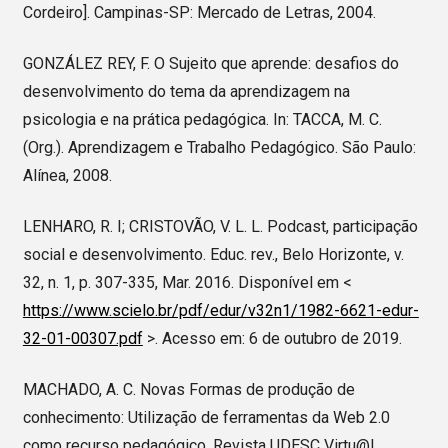
Cordeiro]. Campinas-SP: Mercado de Letras, 2004.
GONZÁLEZ REY, F. O Sujeito que aprende: desafios do
desenvolvimento do tema da aprendizagem na
psicologia e na prática pedagógica. In: TACCA, M. C.
(Org.). Aprendizagem e Trabalho Pedagógico. São Paulo:
Alínea, 2008.
LENHARO, R. I; CRISTOVÃO, V. L. L. Podcast, participação
social e desenvolvimento. Educ. rev., Belo Horizonte, v.
32, n. 1, p. 307-335, Mar. 2016. Disponível em <
https://www.scielo.br/pdf/edur/v32n1/1982-6621-edur-
32-01-00307.pdf
>. Acesso em: 6 de outubro de 2019.
MACHADO, A. C. Novas Formas de produção de
conhecimento: Utilização de ferramentas da Web 2.0
como recurso pedagógico. Revista UDESC Virtu@l,