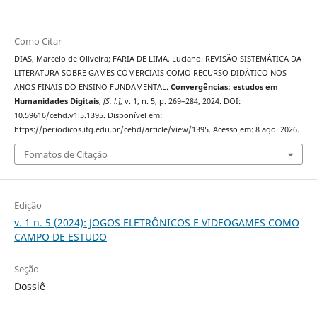
Como Citar
DIAS, Marcelo de Oliveira; FARIA DE LIMA, Luciano. REVISÃO SISTEMÁTICA DA
LITERATURA SOBRE GAMES COMERCIAIS COMO RECURSO DIDÁTICO NOS
ANOS FINAIS DO ENSINO FUNDAMENTAL.
Convergências: estudos em
Humanidades Digitais
,
[S. l.]
, v. 1, n. 5, p. 269–284, 2024. DOI:
10.59616/cehd.v1i5.1395. Disponível em:
https://periodicos.ifg.edu.br/cehd/article/view/1395. Acesso em: 8 ago. 2026.
Fomatos de Citação
Edição
v. 1 n. 5 (2024): JOGOS ELETRÔNICOS E VIDEOGAMES COMO
CAMPO DE ESTUDO
Seção
Dossiê