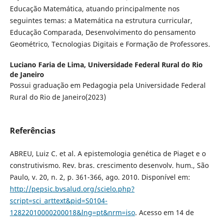
Educação Matemática, atuando principalmente nos
seguintes temas: a Matemática na estrutura curricular,
Educação Comparada, Desenvolvimento do pensamento
Geométrico, Tecnologias Digitais e Formação de Professores.
Luciano Faria de Lima,
Universidade Federal Rural do Rio
de Janeiro
Possui graduação em Pedagogia pela Universidade Federal
Rural do Rio de Janeiro(2023)
Referências
ABREU, Luiz C. et al. A epistemologia genética de Piaget e o
construtivismo. Rev. bras. crescimento desenvolv. hum., São
Paulo, v. 20, n. 2, p. 361-366, ago. 2010. Disponível em:
http://pepsic.bvsalud.org/scielo.php?
script=sci_arttext&pid=S0104-
12822010000200018&lng=pt&nrm=iso
. Acesso em 14 de