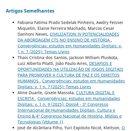
Artigos Semelhantes
Fabiana Fatima Prado Sedelak Pinheiro, Awdry Feisser
Miquelin, Elaine Ferreira Machado, Marcos Cesar
Danhoni Neves,
CIVILIZATION IV POTENCIALIDADES
DA ABORDAGEM CTS NO ENSINO DE HISTÓRIA
,
Convergências: estudos em Humanidades Digitais: v.
1 n. 7 (2025): Temas Livres
Thais Cristina dos Santos, Jackson William Pluskota,
Luiz Alberto Pilatti, João Paulo Aires,
DESAFIOS E
OPORTUNIDADES NA UTILIZAÇÃO DE JOGOS DIGITAIS
PARA PROMOVER A CULTURA DE PAZ E OS DIREITOS
HUMANOS
,
Convergências: estudos em Humanidades
Digitais: v. 1 n. 7 (2025): Temas Livres
Aline Duarte, Gisele Massola,
CULTURA DIGITAL E
ESCRITA
,
Convergências: estudos em Humanidades
Digitais: v. 1 n. 9 (2025): Dossiê - 3º Congresso
Internacional de Humanidades Digitais, Cultura e
Ensino & 4º Congresso Nacional de História, Mídias e
Tecnologias (Volume 1)
José de Alcântara Filho, Yuri Expósito Nicot, Kleitson,
O