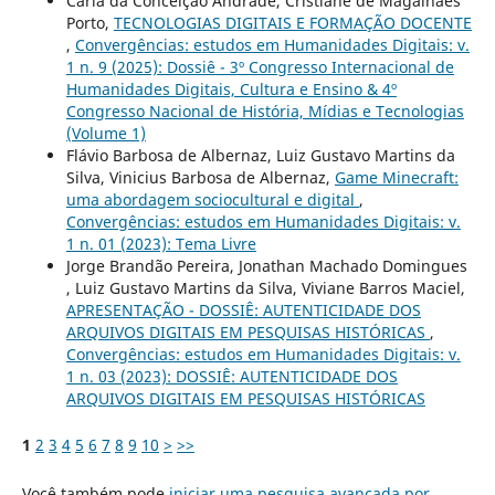
Carla da Conceição Andrade, Cristiane de Magalhães
Porto,
TECNOLOGIAS DIGITAIS E FORMAÇÃO DOCENTE
,
Convergências: estudos em Humanidades Digitais: v.
1 n. 9 (2025): Dossiê - 3º Congresso Internacional de
Humanidades Digitais, Cultura e Ensino & 4º
Congresso Nacional de História, Mídias e Tecnologias
(Volume 1)
Flávio Barbosa de Albernaz, Luiz Gustavo Martins da
Silva, Vinicius Barbosa de Albernaz,
Game Minecraft:
uma abordagem sociocultural e digital
,
Convergências: estudos em Humanidades Digitais: v.
1 n. 01 (2023): Tema Livre
Jorge Brandão Pereira, Jonathan Machado Domingues
, Luiz Gustavo Martins da Silva, Viviane Barros Maciel,
APRESENTAÇÃO - DOSSIÊ: AUTENTICIDADE DOS
ARQUIVOS DIGITAIS EM PESQUISAS HISTÓRICAS
,
Convergências: estudos em Humanidades Digitais: v.
1 n. 03 (2023): DOSSIÊ: AUTENTICIDADE DOS
ARQUIVOS DIGITAIS EM PESQUISAS HISTÓRICAS
1
2
3
4
5
6
7
8
9
10
>
>>
Você também pode
iniciar uma pesquisa avançada por