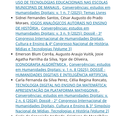
USO DE TECNOLOGIAS EDUCACIONAIS NAS ESCOLAS
MUNICIPAIS DE MANAUS
,
Convergências: estudos em
Humanidades Digitais: v. 1 n. 7 (2025): Temas Livres
Sidnei Fernandes Santos, César Augusto do Prado
Moraes,
JOGOS ANALÓGICOS AUTORAIS NO ENSINO
DE HISTÓRIA
,
Convergências: estudos em
Humanidades Digitais: v. 3 n. 9 (2025): Dossiê - 3º
Congresso Internacional de Humanidades Digitais,
Cultura e Ensino & 4º Congresso Nacional de História,
Mídias e Tecnologias (Volume 3)
Emerson Blum Corrêa, Augusto Araujo Vuitik, Josie
Agatha Parrilha da Silva, Ygor de Oliveira,
ICONOGRAFIA ALGORÍTMICA
,
Convergências: estudos
em Humanidades Digitais: v. 1 n. 8 (2025): DOSSIÊ -
HUMANIDADES DIGITAIS E INTELIGÊNCIA ARTIFICIAL
Carla Fernanda da Silva Perez, Célia Regina Roncato,
TECNOLOGIA DIGITAL NO ENSINO DA MATEMÁTICA:
APRESENTAÇÃO DA PLATAFORMA MATHIGON®
,
Convergências: estudos em Humanidades Digitais: v.
2 n. 6 (2024): Dossiê - 2° Congresso Internacional de
Humanidades Digitais, Cultura e Ensino & 3° Simpósio
Nacional de Mídias, Tecnologias e História (Volume 2)