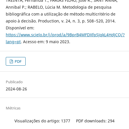
TREINTA, Fernanda T.; FARIAS FILHO, José R.; SANT’ANNA,
Annibal P.; RABELO, Lúcia M. Metodologia de pesquisa
bibliográfica com a utilização de método multicritério de
apoio à decisão. Production, v. 24, n. 3, p. 508−520, 2014.
Disponível em:
https://www.scielo.br/j/prod/a/9BprB4MFDXfpSJqkL4HdJCQ/?
lang=pt
. Acesso em: 9 maio 2023.
PDF
Publicado
2024-08-26
Métricas
Visualizações do artigo: 1377
PDF downloads: 294