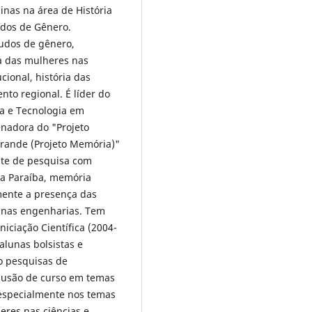
inas na área de História
tudos de Gênero.
udos de gênero,
a das mulheres nas
cional, história das
nto regional. É líder do
ia e Tecnologia em
enadora do "Projeto
rande (Projeto Memória)"
nte de pesquisa com
 da Paraíba, memória
rmente a presença das
s nas engenharias. Tem
iciação Científica (2004-
alunas bolsistas e
do pesquisas de
clusão de curso em temas
e especialmente nos temas
eres nas ciências e