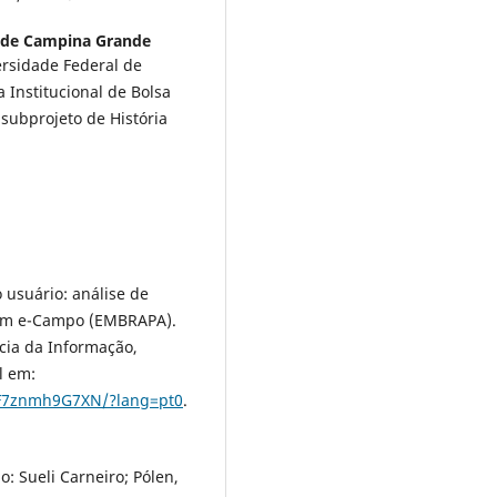
l de Campina Grande
ersidade Federal de
Institucional de Bolsa
 subprojeto de História
 usuário: análise de
gem e-Campo (EMBRAPA).
ncia da Informação,
l em:
WF7znmh9G7XN/?lang=pt0
.
: Sueli Carneiro; Pólen,