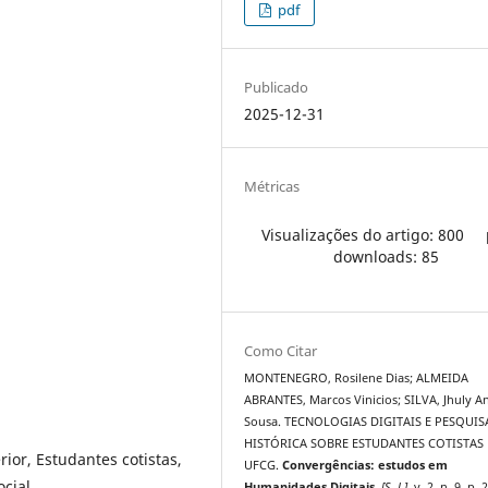
pdf
Publicado
2025-12-31
Métricas
Visualizações do artigo: 800
downloads: 85
Como Citar
MONTENEGRO, Rosilene Dias; ALMEIDA
ABRANTES, Marcos Vinicios; SILVA, Jhuly A
Sousa. TECNOLOGIAS DIGITAIS E PESQUIS
HISTÓRICA SOBRE ESTUDANTES COTISTAS
ior, Estudantes cotistas,
UFCG.
Convergências: estudos em
ocial
Humanidades Digitais
,
[S. l.]
, v. 2, n. 9, p.