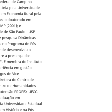
 Federal de Campina
tória pela Universidade
o em Economia Rural pela
 fez o doutorado em
MP (2001); e
de de São Paulo - USP
de pesquisa Dinâmicas
es no Programa de Pós-
nde desenvolveu a
re a presença das
". É membra do Instituto
eriência em gestão
gos de Vice-
iretora do Centro de
ntro de Humanidades -
e Extensão PROPEX-UFCG
Graduação em
da Universidade Estadual
em História e na Pós-