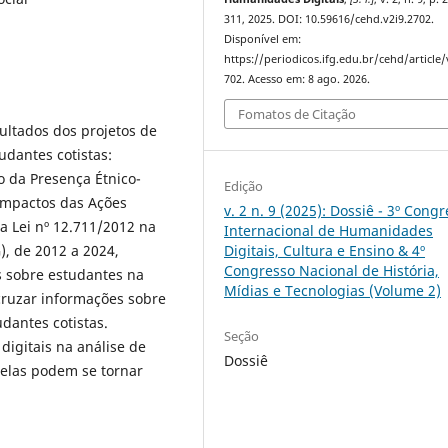
311, 2025. DOI: 10.59616/cehd.v2i9.2702.
Disponível em:
https://periodicos.ifg.edu.br/cehd/article
702. Acesso em: 8 ago. 2026.
Fomatos de Citação
sultados dos projetos de
tudantes cotistas:
o da Presença Étnico-
Edição
Impactos das Ações
v. 2 n. 9 (2025): Dossiê - 3º Cong
da Lei nº 12.711/2012 na
Internacional de Humanidades
Digitais, Cultura e Ensino & 4º
, de 2012 a 2024,
Congresso Nacional de História,
s sobre estudantes na
Mídias e Tecnologias (Volume 2)
cruzar informações sobre
dantes cotistas.
Seção
digitais na análise de
Dossiê
 elas podem se tornar