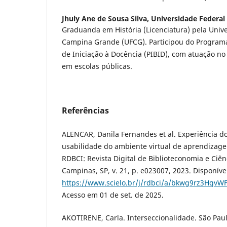
Jhuly Ane de Sousa Silva,
Universidade Federa
Graduanda em História (Licenciatura) pela Univ
Campina Grande (UFCG). Participou do Programa 
de Iniciação à Docência (PIBID), com atuação no
em escolas públicas.
Referências
ALENCAR, Danila Fernandes et al. Experiência do
usabilidade do ambiente virtual de aprendiza
RDBCI: Revista Digital de Biblioteconomia e Ciê
Campinas, SP, v. 21, p. e023007, 2023. Disponíve
https://www.scielo.br/j/rdbci/a/bkwg9rz3Hqv
Acesso em 01 de set. de 2025.
AKOTIRENE, Carla. Interseccionalidade. São Paulo