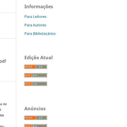
Informações
Para Leitores
Para Autores
Para Bibliotecários
Edição Atual
pdf
ne de
Anúncios
A
 NA
 294–