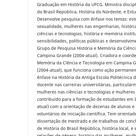
Graduação em História da UFCG. Ministra discipl
do Brasil República, História do Nordeste, e Es
Desenvolve pesquisa com ênfase nos temas: est
sexualidade, mulheres nas engenharias, históri
ciências e tecnologias, história e memória institu
sensibilidades, políticas públicas e desenvolvime
Grupo de Pesquisa História e Memória da Ciênc
Campina Grande (2004-atual). Criadora e coord
Memória da Ciência e Tecnologia em Campina G
(2004-atual), que funciona como ação permane
ênfase na História da Antiga Escola Politécnica
docente nas carreiras universitárias, particula
mulheres nas ciências e tecnologias e mulhere
contribuído para a formação de estudantes em In
atual) com a orientação de dezenas de alunos e 
voluntários de iniciação científica. Tem orienta
dissertação de mestrado e de trabalhos de con
de História do Brasil República, história local, 
relações de gênero, história das mulheres, mulh