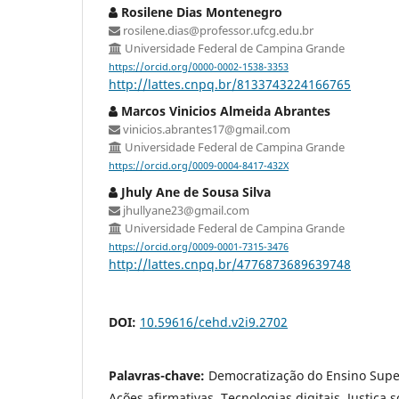
Rosilene Dias Montenegro
rosilene.dias@professor.ufcg.edu.br
Universidade Federal de Campina Grande
https://orcid.org/0000-0002-1538-3353
http://lattes.cnpq.br/8133743224166765
Marcos Vinicios Almeida Abrantes
vinicios.abrantes17@gmail.com
Universidade Federal de Campina Grande
https://orcid.org/0009-0004-8417-432X
Jhuly Ane de Sousa Silva
jhullyane23@gmail.com
Universidade Federal de Campina Grande
https://orcid.org/0009-0001-7315-3476
http://lattes.cnpq.br/4776873689639748
DOI:
10.59616/cehd.v2i9.2702
Palavras-chave:
Democratização do Ensino Super
Ações afirmativas, Tecnologias digitais, Justiça s