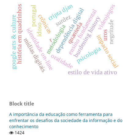
cripta djan
videojogos
história em quadrinhos
portugal
dependência digital
ensino fundamental
crônicas
surdez
burdening history
google arts & culture
negritude
quanteda
idoso
metodologia
identidade on-line
uros
impacto social
r
mídias digitais
psicologia
oralidade
estilo de vida ativo
Block title
A importância da educação como ferramenta para
enfrentar os desafios da sociedade da informação e do
conhecimento
1424