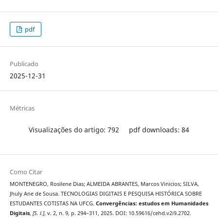
pdf
Publicado
2025-12-31
Métricas
Visualizações do artigo: 792
pdf downloads: 84
Como Citar
MONTENEGRO, Rosilene Dias; ALMEIDA ABRANTES, Marcos Vinicios; SILVA,
Jhuly Ane de Sousa. TECNOLOGIAS DIGITAIS E PESQUISA HISTÓRICA SOBRE
ESTUDANTES COTISTAS NA UFCG.
Convergências: estudos em Humanidades
Digitais
,
[S. l.]
, v. 2, n. 9, p. 294–311, 2025. DOI: 10.59616/cehd.v2i9.2702.