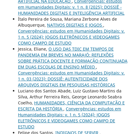
ARTIFICIAL NA EDUCAÇÃO
,
Convergências: estudos
em Humanidades Digitais: v. 1 n. 8 (2025): DOSSIÊ -
HUMANIDADES DIGITAIS E INTELIGÊNCIA ARTIFICIAL
Ítalo Pereira de Sousa, Mariana Zerbone Alves de
Albuquerque,
NATIVOS DIGITAIS E JOGOS
,
Convergências: estudos em Humanidades Digitais: v.
1 n. 5 (2024): JOGOS ELETRÔNICOS E VIDEOGAMES
COMO CAMPO DE ESTUDO
Jessica, Eliane,
O USO DAS TDIC EM TEMPOS DE
PANDEMIA EM BREVES NO MARAJÓ: REFLEXÕES
SOBRE PRÁTICA DOCENTE E FORMAÇÃO CONTINUADA
EM DUAS ESCOLAS DE ENSINO MÉDIO
,
Convergências: estudos em Humanidades Digitais: v.
1 n. 03 (2023): DOSSIÊ: AUTENTICIDADE DOS
ARQUIVOS DIGITAIS EM PESQUISAS HISTÓRICAS
Luciano dos Santos Abade, Luiz Gustavo Martins da
Silva, Arthur Ferreira Reis, George Leonardo Seabra
Coelho,
HUMANIDADES, CIÊNCIA DA COMPUTAÇÃO E
ESCRITA DA HISTÓRIA
,
Convergências: estudos em
Humanidades Digitais: v. 1 n. 5 (2024): JOGOS
ELETRÔNICOS E VIDEOGAMES COMO CAMPO DE
ESTUDO
Felipe dos Santos,
INDIGNOS DE SERVIR
,