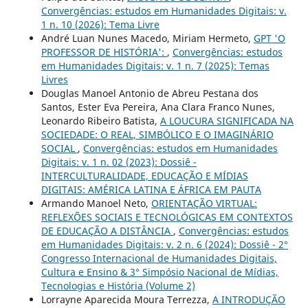
Convergências: estudos em Humanidades Digitais: v.
1 n. 10 (2026): Tema Livre
André Luan Nunes Macedo, Miriam Hermeto,
GPT 'O
PROFESSOR DE HISTÓRIA':
,
Convergências: estudos
em Humanidades Digitais: v. 1 n. 7 (2025): Temas
Livres
Douglas Manoel Antonio de Abreu Pestana dos
Santos, Ester Eva Pereira, Ana Clara Franco Nunes,
Leonardo Ribeiro Batista,
A LOUCURA SIGNIFICADA NA
SOCIEDADE: O REAL, SIMBÓLICO E O IMAGINÁRIO
SOCIAL
,
Convergências: estudos em Humanidades
Digitais: v. 1 n. 02 (2023): Dossiê -
INTERCULTURALIDADE, EDUCAÇÃO E MÍDIAS
DIGITAIS: AMÉRICA LATINA E ÁFRICA EM PAUTA
Armando Manoel Neto,
ORIENTAÇÃO VIRTUAL:
REFLEXÕES SOCIAIS E TECNOLÓGICAS EM CONTEXTOS
DE EDUCAÇÃO A DISTÂNCIA
,
Convergências: estudos
em Humanidades Digitais: v. 2 n. 6 (2024): Dossiê - 2°
Congresso Internacional de Humanidades Digitais,
Cultura e Ensino & 3° Simpósio Nacional de Mídias,
Tecnologias e História (Volume 2)
Lorrayne Aparecida Moura Terrezza,
A INTRODUÇÃO