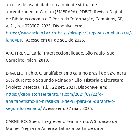
análise de usabilidade do ambiente virtual de
aprendizagem e-Campo (EMBRAPA). RDBCI: Revista Digital
de Biblioteconomia e Ciência da Informação, Campinas, SP,
v. 21, p. e023007, 2023. Disponível em:
https://www.scielo.br/j/rdbci/a/bkwg9rz3HqvWF7znmh9G7XN/
lang=pt0
. Acesso em 01 de set. de 2025.
AKOTIRENE, Carla. Interseccionalidade. São Paulo: Sueli
Carneiro; Pólen, 2019.
BRÁULIO, Pablo. O analfabetismo caiu no Brasil de 92% para
56% durante o Segundo Reinado? Clio: História e Literatura
(Projeto Detecta), [s.l.], 22 set. 2021. Disponível em:
https://cliohistoriaeliteratura.com/2021/09/22/o-
analfabetismo-no-brasil-caiu-de-92-para-56-durante-o-
segundo-reinado/
Acesso em: 27 mar. 2025.
CARNEIRO, Sueli. Enegrecer o Feminismo: A Situação da
Mulher Negra na América Latina a partir de uma