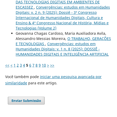
DAS TECNOLOGIAS DIGITAIS EM AMBIENTES DE
ESCASSEZ
,
Convergências: estudos em Humanidades
Digitais: v. 2 n. 9 (2025): Dossiê - 3º Congresso
Internacional de Humanidades Digitais, Cultura e
Ensino & 4º Congresso Nacional de História, Mídias e
Tecnologias (Volume 2)
Geovanna Chagas Cardoso, Maria Auxiliadora Avila,
Alessandro Messias Moreira,
O TRABALHO, GERAÇÕES
E TECNOLOGIAS
,
Convergências: estudos em
Humanidades Digitais: v. 1 n. 8 (2025): DOSSIÊ -
HUMANIDADES DIGITAIS E INTELIGÊNCIA ARTIFICIAL
<<
<
1
2
3
4
5
6
7
8
9
10
>
>>
Você também pode
iniciar uma pesquisa avançada por
similaridade
para este artigo.
Enviar Submissão