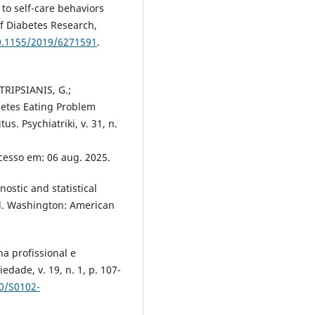
to self-care behaviors
of Diabetes Research,
10.1155/2019/6271591
.
RIPSIANIS, G.;
abetes Eating Problem
us. Psychiatriki, v. 31, n.
Acesso em: 06 aug. 2025.
tic and statistical
ed. Washington: American
a profissional e
edade, v. 19, n. 1, p. 107-
90/S0102-