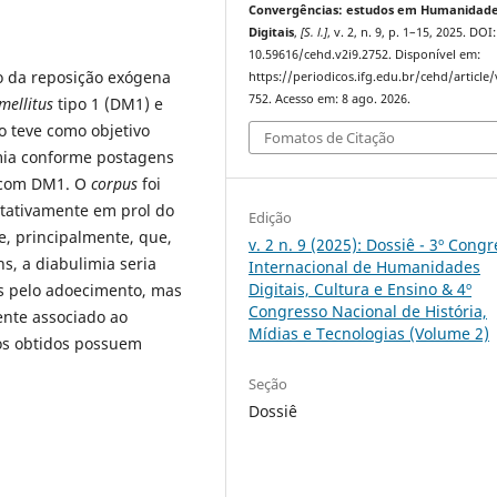
Convergências: estudos em Humanidad
Digitais
,
[S. l.]
, v. 2, n. 9, p. 1–15, 2025. DOI:
10.59616/cehd.v2i9.2752. Disponível em:
ão da reposição exógena
https://periodicos.ifg.edu.br/cehd/article
752. Acesso em: 8 ago. 2026.
mellitus
tipo 1 (DM1) e
o teve como objetivo
Fomatos de Citação
imia conforme postagens
s com DM1. O
corpus
foi
etativamente em prol do
Edição
e, principalmente, que,
v. 2 n. 9 (2025): Dossiê - 3º Cong
s, a diabulimia seria
Internacional de Humanidades
Digitais, Cultura e Ensino & 4º
os pelo adoecimento, mas
Congresso Nacional de História,
nte associado ao
Mídias e Tecnologias (Volume 2)
dos obtidos possuem
Seção
Dossiê