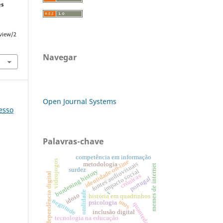
es
/view/2
Navegar
Open Journal Systems
resso
Palavras-chave
competência em informação
identidade on-line
videojogos
fontes audiovisuais
metodologia
memes de internet
surdez
impacto social
burdening history
dependência digital
crônicas
portugal
oralidade
r
idoso
história em quadrinhos
negritude
uros
psicologia
quanteda
inclusão digital
tecnologia na educação