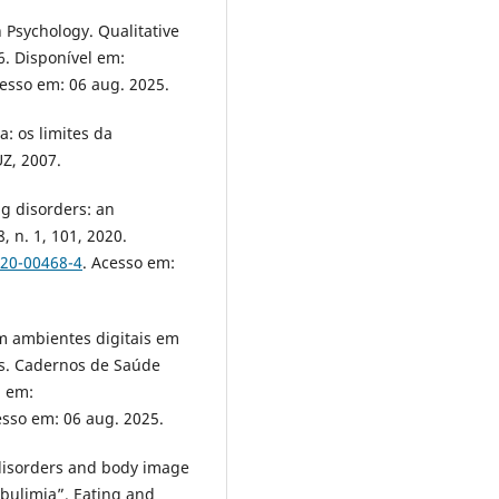
 Psychology. Qualitative
06. Disponível em:
cesso em: 06 aug. 2025.
a: os limites da
UZ, 2007.
g disorders: an
, n. 1, 101, 2020.
020-00468-4
. Acesso em:
m ambientes digitais em
as. Cadernos de Saúde
l em:
esso em: 06 aug. 2025.
disorders and body image
abulimia”. Eating and