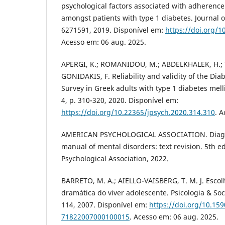
psychological factors associated with adherence 
amongst patients with type 1 diabetes. Journal 
6271591, 2019. Disponível em:
https://doi.org/
Acesso em: 06 aug. 2025.
APERGI, K.; ROMANIDOU, Μ.; ABDELKHALEK, Η.; T
GONIDAKIS, F. Reliability and validity of the Di
Survey in Greek adults with type 1 diabetes mellit
4, p. 310-320, 2020. Disponível em:
https://doi.org/10.22365/jpsych.2020.314.310
. 
AMERICAN PSYCHOLOGICAL ASSOCIATION. Diagnos
manual of mental disorders: text revision. 5th 
Psychological Association, 2022.
BARRETO, M. A.; AIELLO-VAISBERG, T. M. J. Escolh
dramática do viver adolescente. Psicologia & Soci
114, 2007. Disponível em:
https://doi.org/10.15
71822007000100015
. Acesso em: 06 aug. 2025.