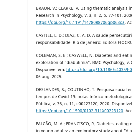
BRAUN, V.; CLARKE, V. Using thematic analysis in
Research in Psychology, v. 3, n. 2, p. 77-101, 20
https://doi.org/10.1191/1478088706qp063oa
. A
CASTIEL, L. D.; DIAZ, C. A. D. A saúde persecutóri
responsabilidade. Rio de Janeiro: Editora FIOCR
COLEMAN, S. E.; CASWELL, N. Diabetes and eatin
exploration of “diabulimia”. BMC Psychology, v. 8
Disponível em:
https://doi.org/10.1186/s40359-
06 aug. 2025.
DESLANDES, S.; COUTINHO, T. Pesquisa social e
tempos de Covid-19: notas teórico-metodológic
Pública, v. 36, n. 11, e00223120, 2020. Disponíve
https://doi.org/10.1590/0102-311X00223120
. Ac
FALCÃO, M. A.; FRANCISCO, R. Diabetes, eating 
in young adults: an exploratory study about “di