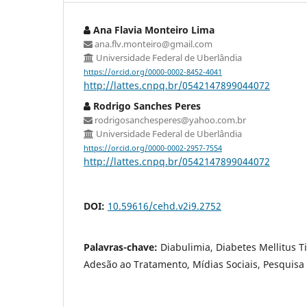
Ana Flavia Monteiro Lima
ana.flv.monteiro@gmail.com
Universidade Federal de Uberlândia
https://orcid.org/0000-0002-8452-4041
http://lattes.cnpq.br/0542147899044072
Rodrigo Sanches Peres
rodrigosanchesperes@yahoo.com.br
Universidade Federal de Uberlândia
https://orcid.org/0000-0002-2957-7554
http://lattes.cnpq.br/0542147899044072
DOI:
10.59616/cehd.v2i9.2752
Palavras-chave:
Diabulimia, Diabetes Mellitus T
Adesão ao Tratamento, Mídias Sociais, Pesquisa 