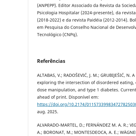
(ANPEPP). Editor Associado da Revista da Socied
Psicologia Hospitalar (2024-presente), da revist
(2018-2022) e da revista Paidéia (2012-2014). Bo
em Pesquisa do Conselho Nacional de Desenvolv
Tecnológico (CNPq).
Referências
ALTABAS, V.; RADOŠEVIĆ, J. M.; GRUBIJEŠIĆ, N. A
exploring the intersection of disordered eating, 
dose manipulation, and type 1 diabetes. Curren
ahead of print. Disponível em:
https://doi.org/10.2174/0115733998347278250
aug. 2025.
ALVARADO-MARTEL, D.; FERNÁNDEZ M. A. R.; VIG
A.; BORONAT, M.; MONTESDEOCA, A. E.; WÄGNER, 