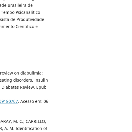
ade Brasileira de
a Tempo Psicanalítico
lsista de Produtividade
imento Científico e
 review on diabulimia:
eating disorders, insulin
t Diabetes Review, Epub
309180707
. Acesso em: 06
ARAY, M. C.; CARRILLO,
A. M. Identification of