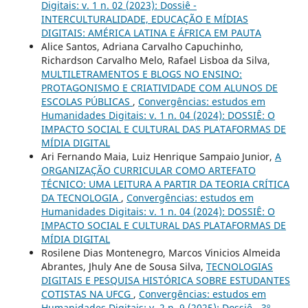
Digitais: v. 1 n. 02 (2023): Dossiê -
INTERCULTURALIDADE, EDUCAÇÃO E MÍDIAS
DIGITAIS: AMÉRICA LATINA E ÁFRICA EM PAUTA
Alice Santos, Adriana Carvalho Capuchinho,
Richardson Carvalho Melo, Rafael Lisboa da Silva,
MULTILETRAMENTOS E BLOGS NO ENSINO:
PROTAGONISMO E CRIATIVIDADE COM ALUNOS DE
ESCOLAS PÚBLICAS
,
Convergências: estudos em
Humanidades Digitais: v. 1 n. 04 (2024): DOSSIÊ: O
IMPACTO SOCIAL E CULTURAL DAS PLATAFORMAS DE
MÍDIA DIGITAL
Ari Fernando Maia, Luiz Henrique Sampaio Junior,
A
ORGANIZAÇÃO CURRICULAR COMO ARTEFATO
TÉCNICO: UMA LEITURA A PARTIR DA TEORIA CRÍTICA
DA TECNOLOGIA
,
Convergências: estudos em
Humanidades Digitais: v. 1 n. 04 (2024): DOSSIÊ: O
IMPACTO SOCIAL E CULTURAL DAS PLATAFORMAS DE
MÍDIA DIGITAL
Rosilene Dias Montenegro, Marcos Vinicios Almeida
Abrantes, Jhuly Ane de Sousa Silva,
TECNOLOGIAS
DIGITAIS E PESQUISA HISTÓRICA SOBRE ESTUDANTES
COTISTAS NA UFCG
,
Convergências: estudos em
Humanidades Digitais: v. 2 n. 9 (2025): Dossiê - 3º