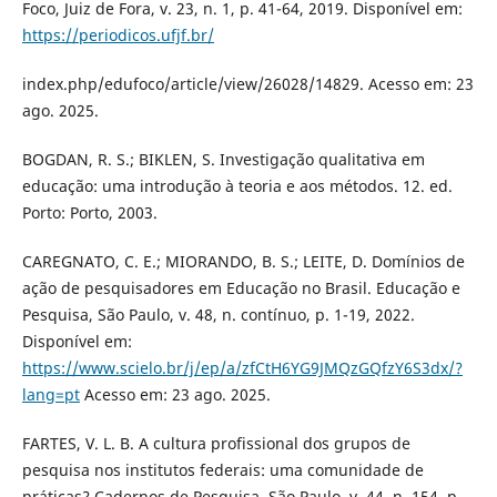
Foco, Juiz de Fora, v. 23, n. 1, p. 41-64, 2019. Disponível em:
https://periodicos.ufjf.br/
index.php/edufoco/article/view/26028/14829. Acesso em: 23
ago. 2025.
BOGDAN, R. S.; BIKLEN, S. Investigação qualitativa em
educação: uma introdução à teoria e aos métodos. 12. ed.
Porto: Porto, 2003.
CAREGNATO, C. E.; MIORANDO, B. S.; LEITE, D. Domínios de
ação de pesquisadores em Educação no Brasil. Educação e
Pesquisa, São Paulo, v. 48, n. contínuo, p. 1-19, 2022.
Disponível em:
https://www.scielo.br/j/ep/a/zfCtH6YG9JMQzGQfzY6S3dx/?
lang=pt
Acesso em: 23 ago. 2025.
FARTES, V. L. B. A cultura profissional dos grupos de
pesquisa nos institutos federais: uma comunidade de
práticas? Cadernos de Pesquisa, São Paulo, v. 44, n. 154, p.