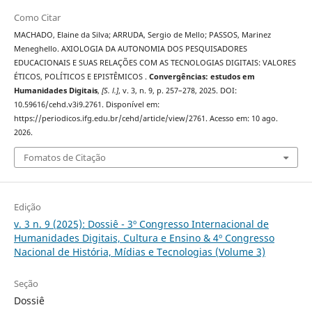
Como Citar
MACHADO, Elaine da Silva; ARRUDA, Sergio de Mello; PASSOS, Marinez
Meneghello. AXIOLOGIA DA AUTONOMIA DOS PESQUISADORES
EDUCACIONAIS E SUAS RELAÇÕES COM AS TECNOLOGIAS DIGITAIS: VALORES
ÉTICOS, POLÍTICOS E EPISTÊMICOS .
Convergências: estudos em
Humanidades Digitais
,
[S. l.]
, v. 3, n. 9, p. 257–278, 2025. DOI:
10.59616/cehd.v3i9.2761. Disponível em:
https://periodicos.ifg.edu.br/cehd/article/view/2761. Acesso em: 10 ago.
2026.
Fomatos de Citação
Edição
v. 3 n. 9 (2025): Dossiê - 3º Congresso Internacional de
Humanidades Digitais, Cultura e Ensino & 4º Congresso
Nacional de História, Mídias e Tecnologias (Volume 3)
Seção
Dossiê