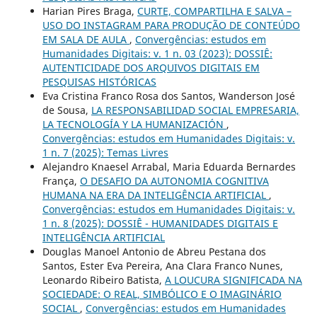
Harian Pires Braga,
CURTE, COMPARTILHA E SALVA –
USO DO INSTAGRAM PARA PRODUÇÃO DE CONTEÚDO
EM SALA DE AULA
,
Convergências: estudos em
Humanidades Digitais: v. 1 n. 03 (2023): DOSSIÊ:
AUTENTICIDADE DOS ARQUIVOS DIGITAIS EM
PESQUISAS HISTÓRICAS
Eva Cristina Franco Rosa dos Santos, Wanderson José
de Sousa,
LA RESPONSABILIDAD SOCIAL EMPRESARIA,
LA TECNOLOGÍA Y LA HUMANIZACIÓN
,
Convergências: estudos em Humanidades Digitais: v.
1 n. 7 (2025): Temas Livres
Alejandro Knaesel Arrabal, Maria Eduarda Bernardes
França,
O DESAFIO DA AUTONOMIA COGNITIVA
HUMANA NA ERA DA INTELIGÊNCIA ARTIFICIAL
,
Convergências: estudos em Humanidades Digitais: v.
1 n. 8 (2025): DOSSIÊ - HUMANIDADES DIGITAIS E
INTELIGÊNCIA ARTIFICIAL
Douglas Manoel Antonio de Abreu Pestana dos
Santos, Ester Eva Pereira, Ana Clara Franco Nunes,
Leonardo Ribeiro Batista,
A LOUCURA SIGNIFICADA NA
SOCIEDADE: O REAL, SIMBÓLICO E O IMAGINÁRIO
SOCIAL
,
Convergências: estudos em Humanidades