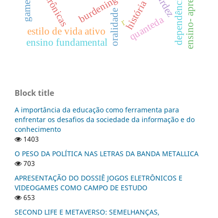
dependência digital
ensino- aprendizado
burdening history
surdez
crônicas
oralidade
quanteda
r
estilo de vida ativo
ensino fundamental
Block title
A importância da educação como ferramenta para
enfrentar os desafios da sociedade da informação e do
conhecimento
1403
O PESO DA POLÍTICA NAS LETRAS DA BANDA METALLICA
703
APRESENTAÇÃO DO DOSSIÊ JOGOS ELETRÔNICOS E
VIDEOGAMES COMO CAMPO DE ESTUDO
653
SECOND LIFE E METAVERSO: SEMELHANÇAS,