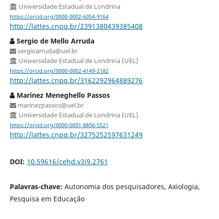
Universidade Estadual de Londrina
https://orcid.org/0000-0002-6054-9164
http://lattes.cnpq.br/2391380439385408
Sergio de Mello Arruda
sergioarruda@uel.br
Universidade Estadual de Londrina (UEL)
https://orcid.org/0000-0002-4149-2182
http://lattes.cnpq.br/3162292964889276
Marinez Meneghello Passos
marinezpassos@uel.br
Universidade Estadual de Londrina (UEL)
https://orcid.org/0000-0001-8856-5521
http://lattes.cnpq.br/3275252597631249
DOI:
10.59616/cehd.v3i9.2761
Palavras-chave:
Autonomia dos pesquisadores, Axiologia,
Pesquisa em Educação