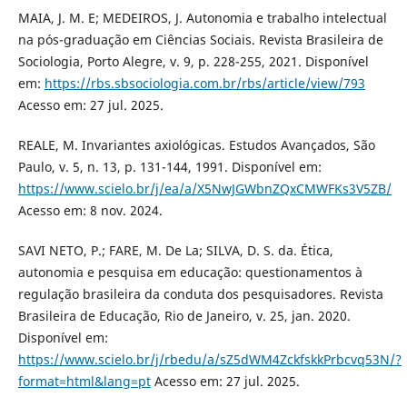
MAIA, J. M. E; MEDEIROS, J. Autonomia e trabalho intelectual
na pós-graduação em Ciências Sociais. Revista Brasileira de
Sociologia, Porto Alegre, v. 9, p. 228-255, 2021. Disponível
em:
https://rbs.sbsociologia.com.br/rbs/article/view/793
Acesso em: 27 jul. 2025.
REALE, M. Invariantes axiológicas. Estudos Avançados, São
Paulo, v. 5, n. 13, p. 131-144, 1991. Disponível em:
https://www.scielo.br/j/ea/a/X5NwJGWbnZQxCMWFKs3V5ZB/
Acesso em: 8 nov. 2024.
SAVI NETO, P.; FARE, M. De La; SILVA, D. S. da. Ética,
autonomia e pesquisa em educação: questionamentos à
regulação brasileira da conduta dos pesquisadores. Revista
Brasileira de Educação, Rio de Janeiro, v. 25, jan. 2020.
Disponível em:
https://www.scielo.br/j/rbedu/a/sZ5dWM4ZckfskkPrbcvq53N/?
format=html&lang=pt
Acesso em: 27 jul. 2025.