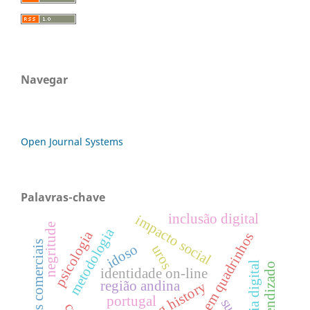
Navegar
Open Journal Systems
Palavras-chave
inclusão digital
impacto social
negritude
metodologia
psicologia
história em quadrinhos
games comerciais
idoso
uros
identidade on-line
região andina
portugal