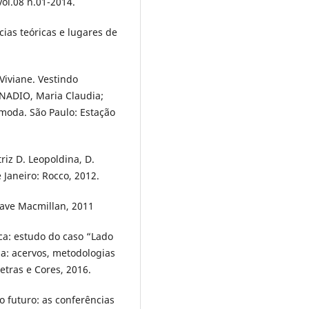
vol.08 n.01-2014.
ias teóricas e lugares de
iviane. Vestindo
ONADIO, Maria Claudia;
 moda. São Paulo: Estação
iz D. Leopoldina, D.
 Janeiro: Rocco, 2012.
rave Macmillan, 2011
oca: estudo do caso “Lado
a: acervos, metodologias
etras e Cores, 2016.
o futuro: as conferências