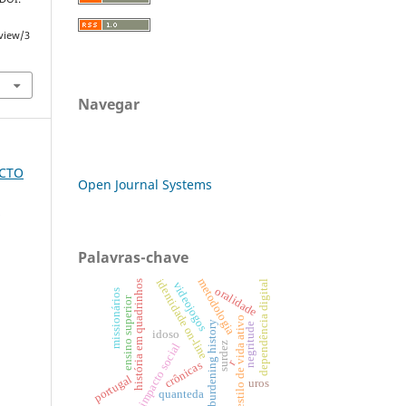
/view/3
Navegar
ACTO
Open Journal Systems
L
Palavras-chave
metodologia
identidade on-line
dependência digital
história em quadrinhos
videojogos
oralidade
missionários
ensino superior
estilo de vida ativo
burdening history
negritude
idoso
impacto social
surdez
r
crônicas
portugal
uros
quanteda