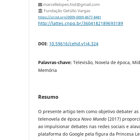
marcellelopes.hist@gmail.com
Fundação Getúlio Vargas
https://orcid.org/0009-0009-8677-8481
http://lattes.cnpq.br/3604182189693189
DOI:
10.59616/cehd.v1i4.324
Palavras-chave:
Televisão, Novela de época, Mí
Memória
Resumo
O presente artigo tem como objetivo debater as
telenovela de época
Novo Mundo
(2017) proporci
ao impulsionar debates nas redes sociais e alav
plataforma do Google pela figura da Princesa Le