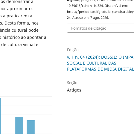
mos demonstrar a
10.59616/cehd.v1i4.324. Disponível em:
 por aproximar os
https://periodicos.ifg.edu.br/cehd/article
s a praticarem a
24. Acesso em: 7 ago. 2026.
s. Desta forma, nos
Fomatos de Citação
ência cultural pode
 histórico ao apontar a
de cultura visual e
Edição
v. 1 n. 04 (2024): DOSSIÊ: O IMP
SOCIAL E CULTURAL DAS
PLATAFORMAS DE MÍDIA DIGITA
Seção
Artigos