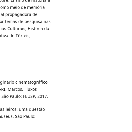
re: Ensino de História a
a como meio de memória
rial propagadora de
por temas de pesquisa nas
ias Culturais, História da
iva de Têxteis,
ginário cinematográfico
RI, Marcos. Fluxos
 São Paulo: FEUSP, 2017.
sileiros: uma questão
useus. São Paulo: