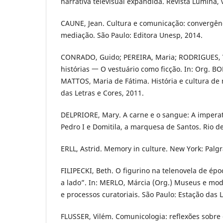
narrativa televisual expandida. Revista Lumina, 
CAUNE, Jean. Cultura e comunicação: convergênc
mediação. São Paulo: Editora Unesp, 2014.
CONRADO, Guido; PEREIRA, Maria; RODRIGUES, V
histórias 一 O vestuário como ficção. In: Org. B
MATTOS, Maria de Fátima. História e cultura de
das Letras e Cores, 2011.
DELPRIORE, Mary. A carne e o sangue: A imperatr
Pedro I e Domitila, a marquesa de Santos. Rio de
ERLL, Astrid. Memory in culture. New York: Palg
FILIPECKI, Beth. O figurino na telenovela de ép
a lado”. In: MERLO, Márcia (Org.) Museus e mod
e processos curatoriais. São Paulo: Estação das L
FLUSSER, Vilém. Comunicologia: reflexões sobre 