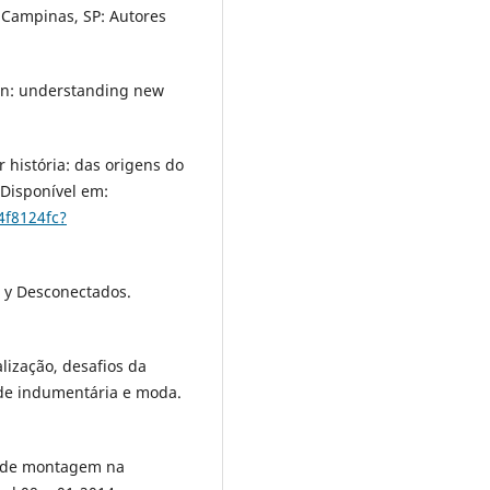
 Campinas, SP: Autores
on: understanding new
 história: das origens do
 Disponível em:
4f8124fc?
s y Desconectados.
ização, desafios da
 de indumentária e moda.
o de montagem na