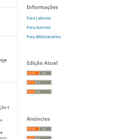
Informações
Para Leitores
Para Autores
Para Bibliotecários
PDF
Edição Atual
ÇÃO E
Anúncios
he
es
 DOI: