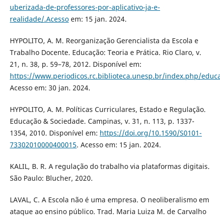
uberizada-de-professores-por-aplicativo-ja-e-
realidade/.Acesso
em: 15 jan. 2024.
HYPOLITO, A. M. Reorganização Gerencialista da Escola e
Trabalho Docente. Educação: Teoria e Prática. Rio Claro, v.
21, n. 38, p. 59–78, 2012. Disponível em:
https://www.periodicos.rc.biblioteca.unesp.br/index.php/educ
Acesso em: 30 jan. 2024.
HYPOLITO, A. M. Políticas Curriculares, Estado e Regulação.
Educação & Sociedade. Campinas, v. 31, n. 113, p. 1337-
1354, 2010. Disponível em:
https://doi.org/10.1590/S0101-
73302010000400015
. Acesso em: 15 jan. 2024.
KALIL, B. R. A regulação do trabalho via plataformas digitais.
São Paulo: Blucher, 2020.
LAVAL, C. A Escola não é uma empresa. O neoliberalismo em
ataque ao ensino público. Trad. Maria Luiza M. de Carvalho