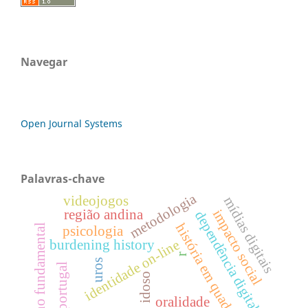
Navegar
Open Journal Systems
Palavras-chave
metodologia
videojogos
mídias digitais
região andina
impacto social
dependência digital
história em quadrinhos
ensino fundamental
psicologia
identidade on-line
burdening history
r
uros
portugal
idoso
oralidade