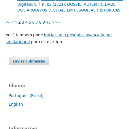
Digitais: v. 1 n. 03 (2023): DOSSIÊ: AUTENTICIDADE
DOS ARQUIVOS DIGITAIS EM PESQUISAS HISTÓRICAS
<<
<
1
2
3
4
5
6
7
8
9
10
>
>>
Você também pode
iniciar uma pesquisa avançada por
similaridade
para este artigo.
Enviar Submissão
Idioma
Português (Brasil)
English
Informações