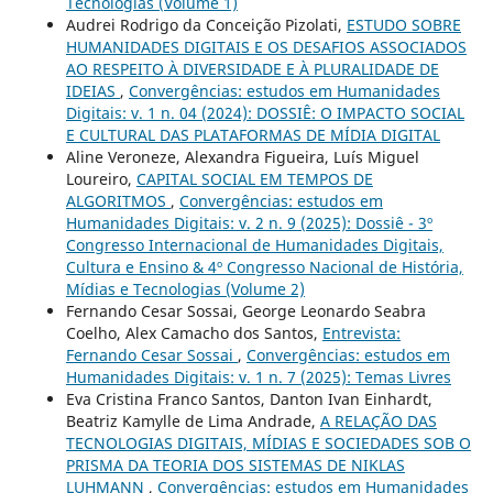
Tecnologias (Volume 1)
Audrei Rodrigo da Conceição Pizolati,
ESTUDO SOBRE
HUMANIDADES DIGITAIS E OS DESAFIOS ASSOCIADOS
AO RESPEITO À DIVERSIDADE E À PLURALIDADE DE
IDEIAS
,
Convergências: estudos em Humanidades
Digitais: v. 1 n. 04 (2024): DOSSIÊ: O IMPACTO SOCIAL
E CULTURAL DAS PLATAFORMAS DE MÍDIA DIGITAL
Aline Veroneze, Alexandra Figueira, Luís Miguel
Loureiro,
CAPITAL SOCIAL EM TEMPOS DE
ALGORITMOS
,
Convergências: estudos em
Humanidades Digitais: v. 2 n. 9 (2025): Dossiê - 3º
Congresso Internacional de Humanidades Digitais,
Cultura e Ensino & 4º Congresso Nacional de História,
Mídias e Tecnologias (Volume 2)
Fernando Cesar Sossai, George Leonardo Seabra
Coelho, Alex Camacho dos Santos,
Entrevista:
Fernando Cesar Sossai
,
Convergências: estudos em
Humanidades Digitais: v. 1 n. 7 (2025): Temas Livres
Eva Cristina Franco Santos, Danton Ivan Einhardt,
Beatriz Kamylle de Lima Andrade,
A RELAÇÃO DAS
TECNOLOGIAS DIGITAIS, MÍDIAS E SOCIEDADES SOB O
PRISMA DA TEORIA DOS SISTEMAS DE NIKLAS
LUHMANN
,
Convergências: estudos em Humanidades