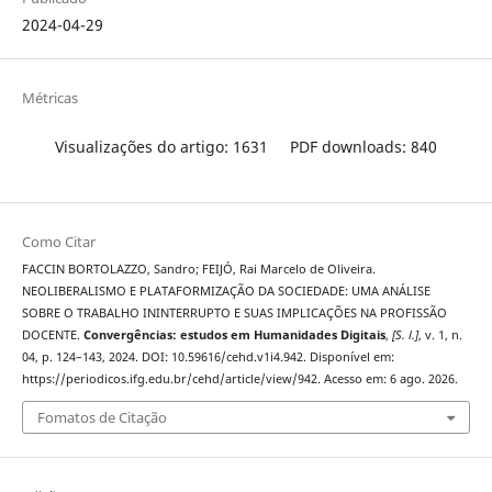
2024-04-29
Métricas
Visualizações do artigo: 1631
PDF downloads: 840
Como Citar
FACCIN BORTOLAZZO, Sandro; FEIJÓ, Rai Marcelo de Oliveira.
NEOLIBERALISMO E PLATAFORMIZAÇÃO DA SOCIEDADE: UMA ANÁLISE
SOBRE O TRABALHO ININTERRUPTO E SUAS IMPLICAÇÕES NA PROFISSÃO
DOCENTE.
Convergências: estudos em Humanidades Digitais
,
[S. l.]
, v. 1, n.
04, p. 124–143, 2024. DOI: 10.59616/cehd.v1i4.942. Disponível em:
https://periodicos.ifg.edu.br/cehd/article/view/942. Acesso em: 6 ago. 2026.
Fomatos de Citação