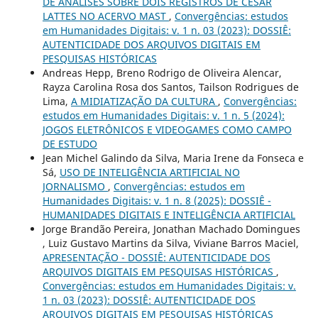
DE ANÁLISES SOBRE DOIS REGISTROS DE CÉSAR
LATTES NO ACERVO MAST
,
Convergências: estudos
em Humanidades Digitais: v. 1 n. 03 (2023): DOSSIÊ:
AUTENTICIDADE DOS ARQUIVOS DIGITAIS EM
PESQUISAS HISTÓRICAS
Andreas Hepp, Breno Rodrigo de Oliveira Alencar,
Rayza Carolina Rosa dos Santos, Tailson Rodrigues de
Lima,
A MIDIATIZAÇÃO DA CULTURA
,
Convergências:
estudos em Humanidades Digitais: v. 1 n. 5 (2024):
JOGOS ELETRÔNICOS E VIDEOGAMES COMO CAMPO
DE ESTUDO
Jean Michel Galindo da Silva, Maria Irene da Fonseca e
Sá,
USO DE INTELIGÊNCIA ARTIFICIAL NO
JORNALISMO
,
Convergências: estudos em
Humanidades Digitais: v. 1 n. 8 (2025): DOSSIÊ -
HUMANIDADES DIGITAIS E INTELIGÊNCIA ARTIFICIAL
Jorge Brandão Pereira, Jonathan Machado Domingues
, Luiz Gustavo Martins da Silva, Viviane Barros Maciel,
APRESENTAÇÃO - DOSSIÊ: AUTENTICIDADE DOS
ARQUIVOS DIGITAIS EM PESQUISAS HISTÓRICAS
,
Convergências: estudos em Humanidades Digitais: v.
1 n. 03 (2023): DOSSIÊ: AUTENTICIDADE DOS
ARQUIVOS DIGITAIS EM PESQUISAS HISTÓRICAS