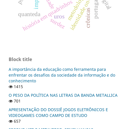
identidade on-line
metodologia
portugal
história em quadrinhos
crônicas
quanteda
uros
surdez
Block title
A importância da educação como ferramenta para
enfrentar os desafios da sociedade da informação e do
conhecimento
1415
O PESO DA POLÍTICA NAS LETRAS DA BANDA METALLICA
701
APRESENTAÇÃO DO DOSSIÊ JOGOS ELETRÔNICOS E
VIDEOGAMES COMO CAMPO DE ESTUDO
657