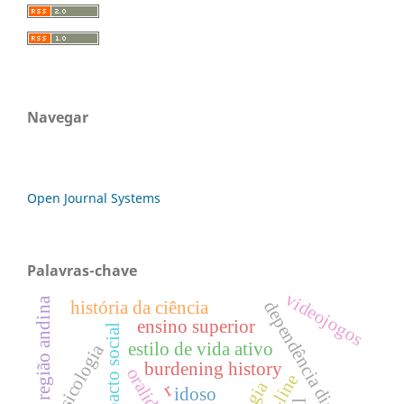
Navegar
Open Journal Systems
Palavras-chave
videojogos
região andina
dependência digital
história da ciência
ensino superior
impacto social
estilo de vida ativo
psicologia
burdening history
oralidade
r
idoso