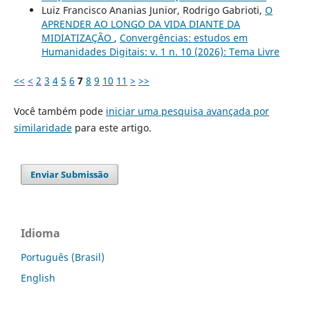
Luiz Francisco Ananias Junior, Rodrigo Gabrioti,
O
APRENDER AO LONGO DA VIDA DIANTE DA
MIDIATIZAÇÃO
,
Convergências: estudos em
Humanidades Digitais: v. 1 n. 10 (2026): Tema Livre
<<
<
2
3
4
5
6
7
8
9
10
11
>
>>
Você também pode
iniciar uma pesquisa avançada por
similaridade
para este artigo.
Enviar Submissão
Idioma
Português (Brasil)
English