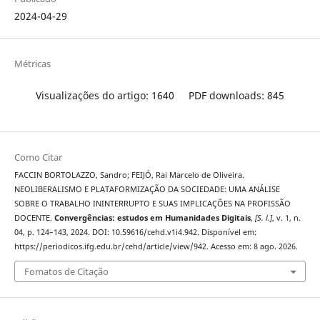
2024-04-29
Métricas
Visualizações do artigo: 1640
PDF downloads: 845
Como Citar
FACCIN BORTOLAZZO, Sandro; FEIJÓ, Rai Marcelo de Oliveira.
NEOLIBERALISMO E PLATAFORMIZAÇÃO DA SOCIEDADE: UMA ANÁLISE
SOBRE O TRABALHO ININTERRUPTO E SUAS IMPLICAÇÕES NA PROFISSÃO
DOCENTE.
Convergências: estudos em Humanidades Digitais
,
[S. l.]
, v. 1, n.
04, p. 124–143, 2024. DOI: 10.59616/cehd.v1i4.942. Disponível em:
https://periodicos.ifg.edu.br/cehd/article/view/942. Acesso em: 8 ago. 2026.
Fomatos de Citação