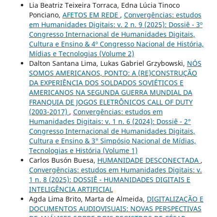
Lia Beatriz Teixeira Torraca, Edna Lúcia Tinoco
Ponciano,
AFETOS EM REDE
,
Convergências: estudos
em Humanidades Digitais: v. 2 n. 9 (2025): Dossiê - 3º
Congresso Internacional de Humanidades Digitais,
Cultura e Ensino & 4º Congresso Nacional de História,
Mídias e Tecnologias (Volume 2)
Dalton Santana Lima, Lukas Gabriel Grzybowski,
NÓS
SOMOS AMERICANOS, PONTO: A (RE)CONSTRUÇÃO
DA EXPERIÊNCIA DOS SOLDADOS SOVIÉTICOS E
AMERICANOS NA SEGUNDA GUERRA MUNDIAL DA
FRANQUIA DE JOGOS ELETRÔNICOS CALL OF DUTY
(2003-2017)
,
Convergências: estudos em
Humanidades Digitais: v. 1 n. 6 (2024): Dossiê - 2°
Congresso Internacional de Humanidades Digitais,
Cultura e Ensino & 3° Simpósio Nacional de Mídias,
Tecnologias e História (Volume 1)
Carlos Busón Buesa,
HUMANIDADE DESCONECTADA
,
Convergências: estudos em Humanidades Digitais: v.
1 n. 8 (2025): DOSSIÊ - HUMANIDADES DIGITAIS E
INTELIGÊNCIA ARTIFICIAL
Agda Lima Brito, Marta de Almeida,
DIGITALIZAÇÃO E
DOCUMENTOS AUDIOVISUAIS: NOVAS PERSPECTIVAS