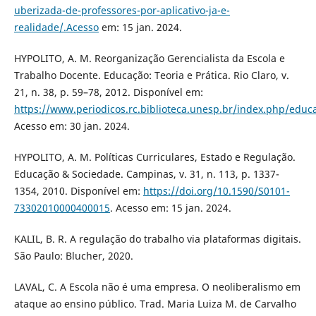
uberizada-de-professores-por-aplicativo-ja-e-
realidade/.Acesso
em: 15 jan. 2024.
HYPOLITO, A. M. Reorganização Gerencialista da Escola e
Trabalho Docente. Educação: Teoria e Prática. Rio Claro, v.
21, n. 38, p. 59–78, 2012. Disponível em:
https://www.periodicos.rc.biblioteca.unesp.br/index.php/educ
Acesso em: 30 jan. 2024.
HYPOLITO, A. M. Políticas Curriculares, Estado e Regulação.
Educação & Sociedade. Campinas, v. 31, n. 113, p. 1337-
1354, 2010. Disponível em:
https://doi.org/10.1590/S0101-
73302010000400015
. Acesso em: 15 jan. 2024.
KALIL, B. R. A regulação do trabalho via plataformas digitais.
São Paulo: Blucher, 2020.
LAVAL, C. A Escola não é uma empresa. O neoliberalismo em
ataque ao ensino público. Trad. Maria Luiza M. de Carvalho