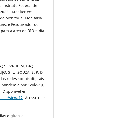
 Instituto Federal de
(2022). Monitor em
de Monitoria: Monitaria
cias, e Pesquisador do
 para a área de BIOmídia.
; SILVA, K. M. DA.;
JO, S. L.; SOUZA, S. P. D.
 das redes sociais digitais
da pandemia por Covid-19.
8. Disponível em:
ticle/view/12
. Acesso em:
ias digitais e