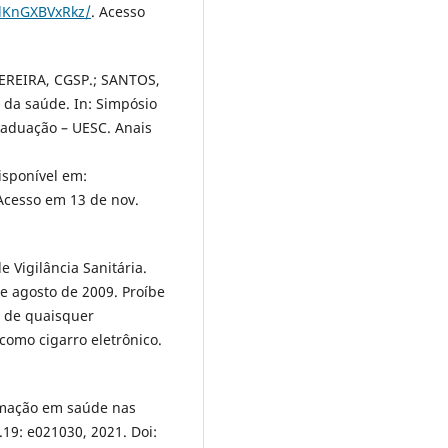
dKnGXBVxRkz/
. Acesso
EREIRA, CGSP.; SANTOS,
 da saúde. In: Simpósio
raduação – UESC. Anais
Disponível em:
 Acesso em 13 de nov.
 Vigilância Sanitária.
de agosto de 2009. Proíbe
a de quaisquer
como cigarro eletrônico.
rmação em saúde nas
].19: e021030, 2021. Doi: