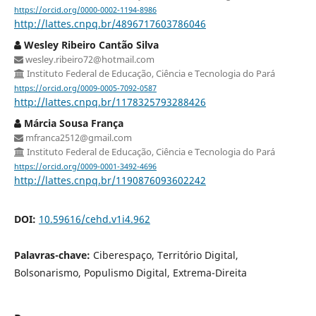
https://orcid.org/0000-0002-1194-8986
http://lattes.cnpq.br/4896717603786046
Wesley Ribeiro Cantão Silva
wesley.ribeiro72@hotmail.com
Instituto Federal de Educação, Ciência e Tecnologia do Pará
https://orcid.org/0009-0005-7092-0587
http://lattes.cnpq.br/1178325793288426
Márcia Sousa França
mfranca2512@gmail.com
Instituto Federal de Educação, Ciência e Tecnologia do Pará
https://orcid.org/0009-0001-3492-4696
http://lattes.cnpq.br/1190876093602242
DOI:
10.59616/cehd.v1i4.962
Palavras-chave:
Ciberespaço, Território Digital,
Bolsonarismo, Populismo Digital, Extrema-Direita