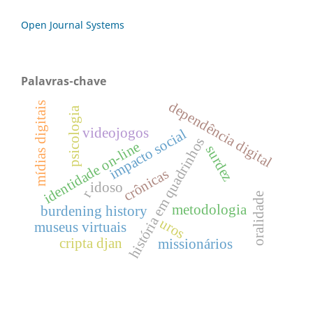
Open Journal Systems
Palavras-chave
dependência digital
mídias digitais
psicologia
videojogos
impacto social
história em quadrinhos
identidade on-line
surdez
crônicas
idoso
r
oralidade
metodologia
burdening history
uros
museus virtuais
cripta djan
missionários