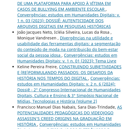
DE UMA PLATAFORMA PARA APOIO À VÍTIMA EM
CASOS DE BULLYING EM AMBIENTE ESCOLAR
,
Convergências: estudos em Humanidades Digitais: v.
1 n. 03 (2023): DOSSIÊ: AUTENTICIDADE DOS
ARQUIVOS DIGITAIS EM PESQUISAS HISTÓRICAS
João Jacques Neto, Icléia Silveira, Lucas da Rosa ,
Monique Vandresen ,
Divergências na utilidade e
usabilidade das ferramentas digitais: a segmentação
do conteúdo de moda na contribuição do bem-estar
social da pessoa idosa
,
Convergências: estudos em
Humanidades Digitais: v. 1 n. 01 (2023): Tema Livre
Keline Pereira Freire,
CONSTRUINDO SUBJETIVIDADES
E (RE)FORMULANDO PASSADOS: OS DESAFIOS DA
HISTÓRIA NOS TEMPOS DO DIGITAL
,
Convergências:
estudos em Humanidades Digitais: v. 2 n. 6 (2024):
Dossiê - 2° Congresso Internacional de Humanidades
Digitais, Cultura e Ensino & 3° Simpósio Nacional de
Mídias, Tecnologias e História (Volume 2)
Francisco Manuel Dias Nabais, Sara Dias-Trindade,
AS
POTENCIALIDADES PEDAGÓGICAS DO VIDEOJOGO
ASSASSIN’S CREED ORIGINS NA GRADUAÇÃO EM
HISTÓRIA
,
Convergências: estudos em Humanidades