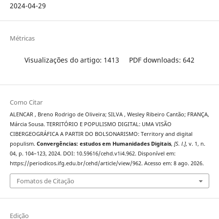
2024-04-29
Métricas
Visualizações do artigo: 1413
PDF downloads: 642
Como Citar
ALENCAR , Breno Rodrigo de Oliveira; SILVA , Wesley Ribeiro Cantão; FRANÇA,
Márcia Sousa. TERRITÓRIO E POPULISMO DIGITAL: UMA VISÃO
CIBERGEOGRÁFICA A PARTIR DO BOLSONARISMO: Territory and digital
populism.
Convergências: estudos em Humanidades Digitais
,
[S. l.]
, v. 1, n.
04, p. 104–123, 2024. DOI: 10.59616/cehd.v1i4.962. Disponível em:
https://periodicos.ifg.edu.br/cehd/article/view/962. Acesso em: 8 ago. 2026.
Fomatos de Citação
Edição