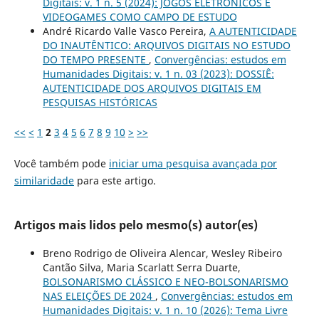
Digitais: v. 1 n. 5 (2024): JOGOS ELETRÔNICOS E
VIDEOGAMES COMO CAMPO DE ESTUDO
André Ricardo Valle Vasco Pereira,
A AUTENTICIDADE
DO INAUTÊNTICO: ARQUIVOS DIGITAIS NO ESTUDO
DO TEMPO PRESENTE
,
Convergências: estudos em
Humanidades Digitais: v. 1 n. 03 (2023): DOSSIÊ:
AUTENTICIDADE DOS ARQUIVOS DIGITAIS EM
PESQUISAS HISTÓRICAS
<<
<
1
2
3
4
5
6
7
8
9
10
>
>>
Você também pode
iniciar uma pesquisa avançada por
similaridade
para este artigo.
Artigos mais lidos pelo mesmo(s) autor(es)
Breno Rodrigo de Oliveira Alencar, Wesley Ribeiro
Cantão Silva, Maria Scarlatt Serra Duarte,
BOLSONARISMO CLÁSSICO E NEO-BOLSONARISMO
NAS ELEIÇÕES DE 2024
,
Convergências: estudos em
Humanidades Digitais: v. 1 n. 10 (2026): Tema Livre