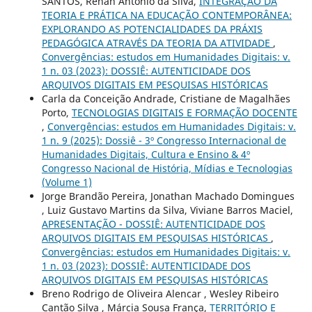
SANTOS, Renan Antônio da Silva,
INTEGRAÇÃO DA
TEORIA E PRÁTICA NA EDUCAÇÃO CONTEMPORÂNEA:
EXPLORANDO AS POTENCIALIDADES DA PRÁXIS
PEDAGÓGICA ATRAVÉS DA TEORIA DA ATIVIDADE
,
Convergências: estudos em Humanidades Digitais: v.
1 n. 03 (2023): DOSSIÊ: AUTENTICIDADE DOS
ARQUIVOS DIGITAIS EM PESQUISAS HISTÓRICAS
Carla da Conceição Andrade, Cristiane de Magalhães
Porto,
TECNOLOGIAS DIGITAIS E FORMAÇÃO DOCENTE
,
Convergências: estudos em Humanidades Digitais: v.
1 n. 9 (2025): Dossiê - 3º Congresso Internacional de
Humanidades Digitais, Cultura e Ensino & 4º
Congresso Nacional de História, Mídias e Tecnologias
(Volume 1)
Jorge Brandão Pereira, Jonathan Machado Domingues
, Luiz Gustavo Martins da Silva, Viviane Barros Maciel,
APRESENTAÇÃO - DOSSIÊ: AUTENTICIDADE DOS
ARQUIVOS DIGITAIS EM PESQUISAS HISTÓRICAS
,
Convergências: estudos em Humanidades Digitais: v.
1 n. 03 (2023): DOSSIÊ: AUTENTICIDADE DOS
ARQUIVOS DIGITAIS EM PESQUISAS HISTÓRICAS
Breno Rodrigo de Oliveira Alencar , Wesley Ribeiro
Cantão Silva , Márcia Sousa França,
TERRITÓRIO E