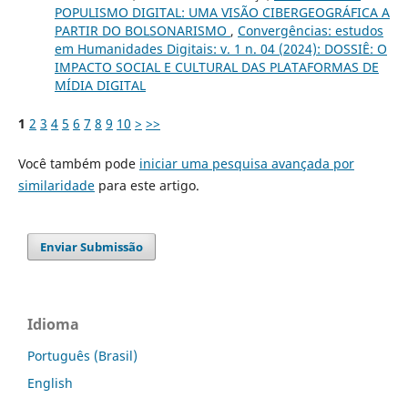
POPULISMO DIGITAL: UMA VISÃO CIBERGEOGRÁFICA A
PARTIR DO BOLSONARISMO
,
Convergências: estudos
em Humanidades Digitais: v. 1 n. 04 (2024): DOSSIÊ: O
IMPACTO SOCIAL E CULTURAL DAS PLATAFORMAS DE
MÍDIA DIGITAL
1
2
3
4
5
6
7
8
9
10
>
>>
Você também pode
iniciar uma pesquisa avançada por
similaridade
para este artigo.
Enviar Submissão
Idioma
Português (Brasil)
English