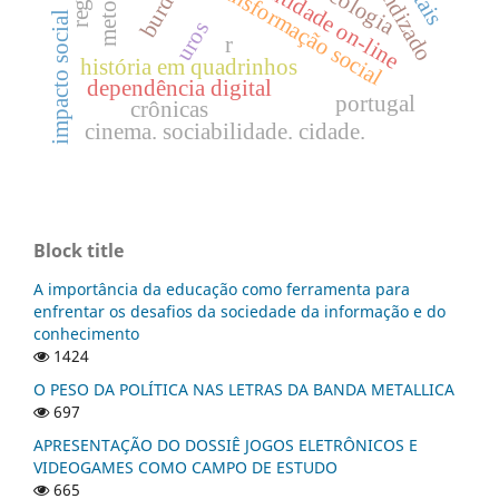
identidade on-line
psicologia
transformação social
impacto social
uros
r
história em quadrinhos
dependência digital
portugal
crônicas
cinema. sociabilidade. cidade.
Block title
A importância da educação como ferramenta para
enfrentar os desafios da sociedade da informação e do
conhecimento
1424
O PESO DA POLÍTICA NAS LETRAS DA BANDA METALLICA
697
APRESENTAÇÃO DO DOSSIÊ JOGOS ELETRÔNICOS E
VIDEOGAMES COMO CAMPO DE ESTUDO
665