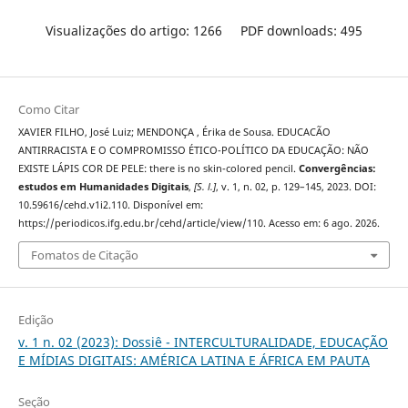
Visualizações do artigo: 1266
PDF downloads: 495
Como Citar
XAVIER FILHO, José Luiz; MENDONÇA , Érika de Sousa. EDUCACÃO
ANTIRRACISTA E O COMPROMISSO ÉTICO-POLÍTICO DA EDUCAÇÃO: NÃO
EXISTE LÁPIS COR DE PELE: there is no skin-colored pencil.
Convergências:
estudos em Humanidades Digitais
,
[S. l.]
, v. 1, n. 02, p. 129–145, 2023. DOI:
10.59616/cehd.v1i2.110. Disponível em:
https://periodicos.ifg.edu.br/cehd/article/view/110. Acesso em: 6 ago. 2026.
Fomatos de Citação
Edição
v. 1 n. 02 (2023): Dossiê - INTERCULTURALIDADE, EDUCAÇÃO
E MÍDIAS DIGITAIS: AMÉRICA LATINA E ÁFRICA EM PAUTA
Seção