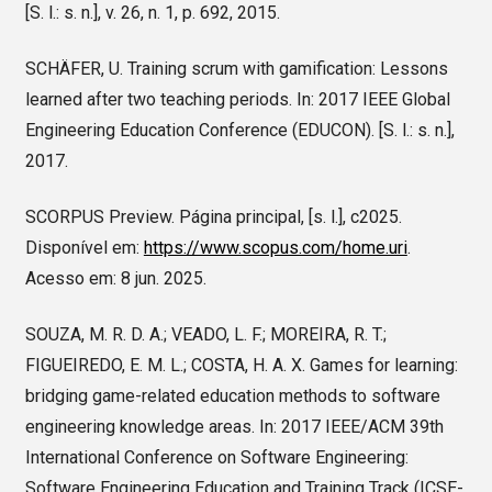
[S. l.: s. n.], v. 26, n. 1, p. 692, 2015.
SCHÄFER, U. Training scrum with gamification: Lessons
learned after two teaching periods. In: 2017 IEEE Global
Engineering Education Conference (EDUCON). [S. l.: s. n.],
2017.
SCORPUS Preview. Página principal, [s. l.], c2025.
Disponível em:
https://www.scopus.com/home.uri
.
Acesso em: 8 jun. 2025.
SOUZA, M. R. D. A.; VEADO, L. F.; MOREIRA, R. T.;
FIGUEIREDO, E. M. L.; COSTA, H. A. X. Games for learning:
bridging game-related education methods to software
engineering knowledge areas. In: 2017 IEEE/ACM 39th
International Conference on Software Engineering:
Software Engineering Education and Training Track (ICSE-