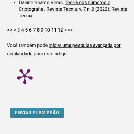
Daiane Soares Veras,
Teoria dos números e
Criptografia
,
Revista Tecnia: v. 7 n. 2 (2022): Revista
Tecnia
<<
<
3
4
5
6
7
8
9
10
11
12
>
>>
Você também pode
iniciar uma pesquisa avançada por
similaridade
para este artigo.
ENVIAR SUBMISSÃO