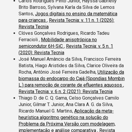
Carlos Rodrigues Pinto Júnior, Hayssa Gabrielly
Brito Barroso, Sylvana Karla da Silva de Lemos
Santos,
Jogos digitais no ensino da matemática
para crianças
,
Revista Tecnia: v. 11 n. 1 (2026):
Revista Tecnia
Clóves Gonçalves Rodrigues, Ricardo Tadeu
Ferracioli ,
Mobilidade anisotrópica no
semicondutor 6H-SiC
,
Revista Tecnia: v. 5 n. 1
(2020): Revista Tecnia
José Manuel Amâncio da Silva, Francisco Ferreira
Batista, Hiago Aristides da Silva, Clarice Oliveira da
Rocha, Antônio José Ferreira Gadelha,
Utilização da
biomassa do endocarpo do Cajá (Spondias Mombin
L.) para remoção de corante de efluentes aquosos
,
Revista Tecnia: v. 6 n. 2 (2021): Revista Tecnia
Thiago D. de C. Q. Gama, Celso Gonçalves Camilo
Junior, Gilmar T. Junior, Ana Clara A. G. da Silva,
Ricardo Manuel G. Martins,
Aplicação da meta-
heurística algoritmo genético na solução do
Problema da Próxima Versão com modelagem,
implementação e análise comparativa
,
Revista