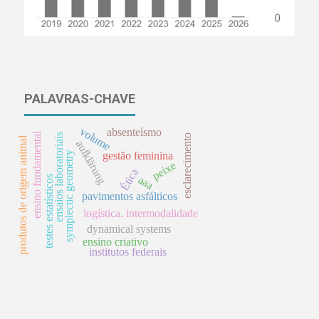
PALAVRAS-CHAVE
volume
absenteísmo
ensino fundamental
ensaios laboratoriais
esclarecimento
produtos de origem animal
aufklärung
symplectic geometry
gestão feminina
peixe
Ética
testes estatísticos
aaa
pavimentos asfálticos
logística. intermodalidade
dynamical systems
ensino criativo
institutos federais