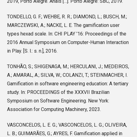
2019, Porto Alegre. Anais […]. Porto Alegre: SBC, 2019.
TONDELLO, G. F.; WEHBE, R. R.; DIAMOND, L.; BUSCH, M.;
MARCZEWSKI, A.; NACKE, L. E. The gamification user
types hexad scale. In: CHI PLAY ’16: Proceedings of the
2016 Annual Symposium on Computer-Human Interaction
in Play. [S. l.: s. n.], 2016.
TONHÃO, S.; SHIGENAGA, M.; HERCULANI, J.; MEDEIROS,
A.; AMARAL, A.; SILVA, W.; COLANZI, T.; STEINMACHER, I.
Gamification in software engineering education: A tertiary
study. In: PROCEEDINGS of the XXXVII Brazilian
Symposium on Software Engineering. New York:
Association for Computing Machinery, 2023.
VASCONCELOS, L. E. G.; VASCONCELOS, L. G.; OLIVEIRA,
L. B.; GUIMARÃES, G.; AYRES, F. Gamification applied in