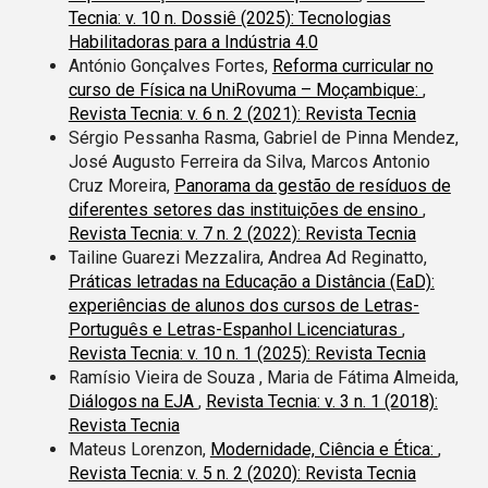
Tecnia: v. 10 n. Dossiê (2025): Tecnologias
Habilitadoras para a Indústria 4.0
António Gonçalves Fortes,
Reforma curricular no
curso de Física na UniRovuma – Moçambique:
,
Revista Tecnia: v. 6 n. 2 (2021): Revista Tecnia
Sérgio Pessanha Rasma, Gabriel de Pinna Mendez,
José Augusto Ferreira da Silva, Marcos Antonio
Cruz Moreira,
Panorama da gestão de resíduos de
diferentes setores das instituições de ensino
,
Revista Tecnia: v. 7 n. 2 (2022): Revista Tecnia
Tailine Guarezi Mezzalira, Andrea Ad Reginatto,
Práticas letradas na Educação a Distância (EaD):
experiências de alunos dos cursos de Letras-
Português e Letras-Espanhol Licenciaturas
,
Revista Tecnia: v. 10 n. 1 (2025): Revista Tecnia
Ramísio Vieira de Souza , Maria de Fátima Almeida,
Diálogos na EJA
,
Revista Tecnia: v. 3 n. 1 (2018):
Revista Tecnia
Mateus Lorenzon,
Modernidade, Ciência e Ética:
,
Revista Tecnia: v. 5 n. 2 (2020): Revista Tecnia