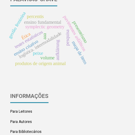
gestão feminina
percentis
pavimentos asfálticos
ensino fundamental
presenteísmo
symplectic geometry
testes estatísticos
pesquisa
logística. intermodalidade
Ética
aaa
ensino criativo
aufklärung
mapa de itens
peixe
volume
produtos de origem animal
INFORMAÇÕES
Para Leitores
Para Autores
Para Bibliotecários