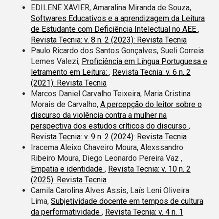
EDILENE XAVIER, Amaralina Miranda de Souza,
Softwares Educativos e a aprendizagem da Leitura
de Estudante com Deficiência Intelectual no AEE
,
Revista Tecnia: v. 8 n. 2 (2023): Revista Tecnia
Paulo Ricardo dos Santos Gonçalves, Sueli Correia
Lemes Valezi,
Proficiência em Língua Portuguesa e
letramento em Leitura:
,
Revista Tecnia: v. 6 n. 2
(2021): Revista Tecnia
Marcos Daniel Carvalho Teixeira, Maria Cristina
Morais de Carvalho,
A percepção do leitor sobre o
discurso da violência contra a mulher na
perspectiva dos estudos críticos do discurso
,
Revista Tecnia: v. 9 n. 2 (2024): Revista Tecnia
Iracema Aleixo Chaveiro Moura, Alexssandro
Ribeiro Moura, Diego Leonardo Pereira Vaz ,
Empatia e identidade
,
Revista Tecnia: v. 10 n. 2
(2025): Revista Tecnia
Camila Carolina Alves Assis, Laís Leni Oliveira
Lima,
Subjetividade docente em tempos de cultura
da performatividade
,
Revista Tecnia: v. 4 n. 1