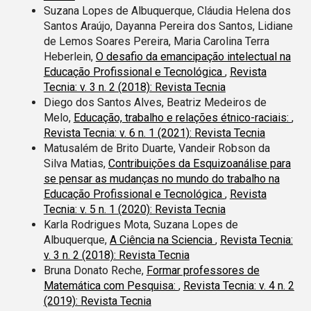
Suzana Lopes de Albuquerque, Cláudia Helena dos
Santos Araújo, Dayanna Pereira dos Santos, Lidiane
de Lemos Soares Pereira, Maria Carolina Terra
Heberlein,
O desafio da emancipação intelectual na
Educação Profissional e Tecnológica
,
Revista
Tecnia: v. 3 n. 2 (2018): Revista Tecnia
Diego dos Santos Alves, Beatriz Medeiros de
Melo,
Educação, trabalho e relações étnico-raciais:
,
Revista Tecnia: v. 6 n. 1 (2021): Revista Tecnia
Matusalém de Brito Duarte, Vandeir Robson da
Silva Matias,
Contribuições da Esquizoanálise para
se pensar as mudanças no mundo do trabalho na
Educação Profissional e Tecnológica
,
Revista
Tecnia: v. 5 n. 1 (2020): Revista Tecnia
Karla Rodrigues Mota, Suzana Lopes de
Albuquerque,
A Ciência na Sciencia
,
Revista Tecnia:
v. 3 n. 2 (2018): Revista Tecnia
Bruna Donato Reche,
Formar professores de
Matemática com Pesquisa:
,
Revista Tecnia: v. 4 n. 2
(2019): Revista Tecnia