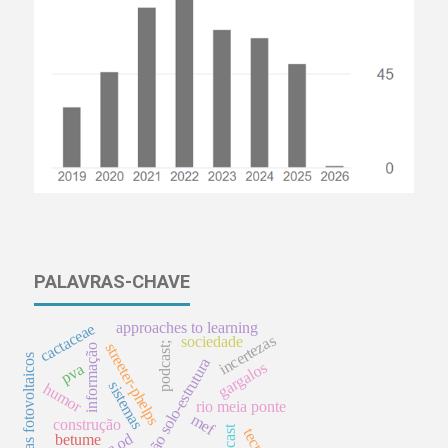
PALAVRAS-CHAVE
approaches to learning
cactaceae
incertezas
sociedade
streeter-phelps
podcast;
informação
sistemas fotovoltaicos
interação solo-estrutura
gargalos
pva
sistemas
humor
rio meia ponte
mef
construção
podcast
betume