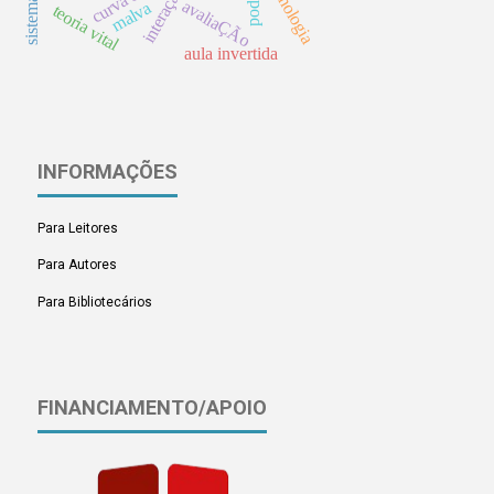
tecnologia
curva od
avaliaÇÃo
malva
teoria vital
aula invertida
INFORMAÇÕES
Para Leitores
Para Autores
Para Bibliotecários
FINANCIAMENTO/APOIO