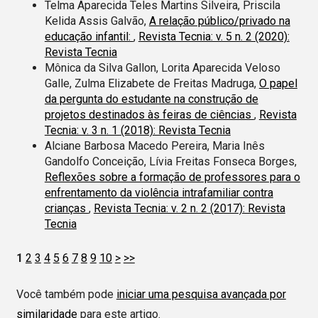
Telma Aparecida Teles Martins Silveira, Priscila
Kelida Assis Galvão,
A relação público/privado na
educação infantil:
,
Revista Tecnia: v. 5 n. 2 (2020):
Revista Tecnia
Mônica da Silva Gallon, Lorita Aparecida Veloso
Galle, Zulma Elizabete de Freitas Madruga,
O papel
da pergunta do estudante na construção de
projetos destinados às feiras de ciências
,
Revista
Tecnia: v. 3 n. 1 (2018): Revista Tecnia
Alciane Barbosa Macedo Pereira, Maria Inês
Gandolfo Conceição, Lívia Freitas Fonseca Borges,
Reflexões sobre a formação de professores para o
enfrentamento da violência intrafamiliar contra
crianças
,
Revista Tecnia: v. 2 n. 2 (2017): Revista
Tecnia
1
2
3
4
5
6
7
8
9
10
>
>>
Você também pode
iniciar uma pesquisa avançada por
similaridade
para este artigo.