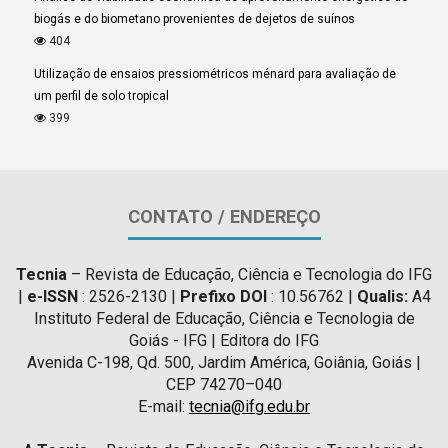
biogás e do biometano provenientes de dejetos de suínos
404
Utilização de ensaios pressiométricos ménard para avaliação de
um perfil de solo tropical
399
CONTATO / ENDEREÇO
Tecnia
– Revista de Educação, Ciência e Tecnologia do IFG
|
e-ISSN
: 2526-2130 |
Prefixo DOI
: 10.56762 |
Qualis:
A4
Instituto Federal de Educação, Ciência e Tecnologia de
Goiás - IFG | Editora do IFG
Avenida C-198, Qd. 500, Jardim América, Goiânia, Goiás |
CEP 74270–040
E-mail:
tecnia@ifg.edu.br