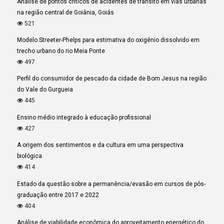
Análise de pontos críticos de acidentes de trânsito em vias urbanas
na região central de Goiânia, Goiás
521
Modelo Streeter-Phelps para estimativa do oxigênio dissolvido em
trecho urbano do rio Meia Ponte
497
Perfil do consumidor de pescado da cidade de Bom Jesus na região
do Vale do Gurgueia
445
Ensino médio integrado à educação profissional
427
A origem dos sentimentos e da cultura em uma perspectiva
biológica
414
Estado da questão sobre a permanência/evasão em cursos de pós-
graduação entre 2017 e 2022
404
Análise de viabilidade econômica do aproveitamento energético do