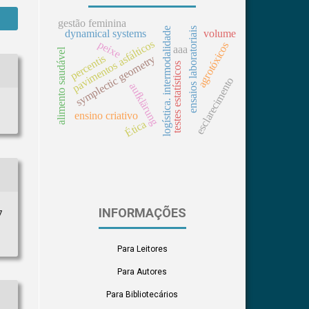
gestão feminina
logística. intermodalidade
ensaios laboratoriais
dynamical systems
volume
pavimentos asfálticos
peixe
agrotóxicos
aaa
alimento saudável
percentis
symplectic geometry
testes estatísticos
esclarecimento
aufklärung
ensino criativo
Ética
INFORMAÇÕES
7
Para Leitores
Para Autores
Para Bibliotecários