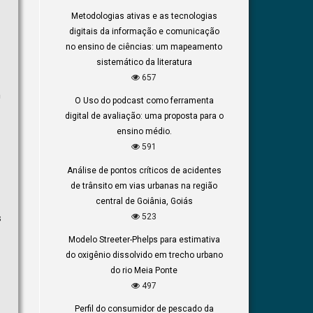
Metodologias ativas e as tecnologias
digitais da informação e comunicação
no ensino de ciências: um mapeamento
sistemático da literatura
657
m
O Uso do podcast como ferramenta
digital de avaliação: uma proposta para o
ensino médio.
591
Análise de pontos críticos de acidentes
de trânsito em vias urbanas na região
central de Goiânia, Goiás
523
s
Modelo Streeter-Phelps para estimativa
do oxigênio dissolvido em trecho urbano
do rio Meia Ponte
497
Perfil do consumidor de pescado da