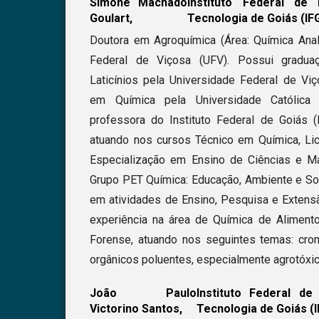
Simone Machado
Instituto Federal de
Goulart,
Tecnologia de Goiás (IF
Doutora em Agroquímica (Área: Química Analí
Federal de Viçosa (UFV). Possui gradu
Laticínios pela Universidade Federal de Viç
em Química pela Universidade Católica 
professora do Instituto Federal de Goiás (
atuando nos cursos Técnico em Química, Li
Especialização em Ensino de Ciências e Ma
Grupo PET Química: Educação, Ambiente e So
em atividades de Ensino, Pesquisa e Exten
experiência na área de Química de Aliment
Forense, atuando nos seguintes temas: cro
orgânicos poluentes, especialmente agrotóxi
João Paulo
Instituto Federal de
Victorino Santos,
Tecnologia de Goiás (I