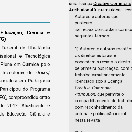
uma licença
Creative Commons
Attribution 4.0 International Lice
Autores e autoras que
publicam
na
Tecnia
concordam com o
 Educação, Ciência e
seguintes termos:
FG)
Federal de Uberlândia
1) Autores e autoras mantê
os direitos autorais e
ssional e Tecnológica
concedem à revista o direito
a Plena em Química pelo
de primeira publicação, com 
e Tecnologia de Goiás/
trabalho simultaneamente
enciatura em Pedagogia
licenciado sob a Licença
Creative Commons
 Participou do Programa
Attribution
, que permite o
 IFG), compreendido entre
compartilhamento do trabalh
de 2012. Atualmente é
com reconhecimento da
autoria e publicação inicial
 de Educação, Ciência e
nesta revista.