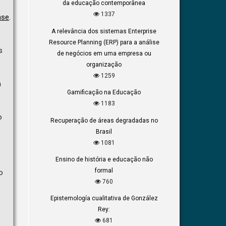
da educação contemporânea
1337
nse
.
A relevância dos sistemas Enterprise
Resource Planning (ERP) para a análise
s
de negócios em uma empresa ou
organização
1259
m
Gamificação na Educação
1183
o
Recuperação de áreas degradadas no
Brasil
1081
Ensino de história e educação não
formal
o
760
Epistemología cualitativa de González
Rey:
681