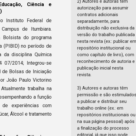
2) Autores e autoras têm
Educação, Ciência e
autorização para assumir
)
contratos adicionais
o Instituto Federal de
separadamente, para
distribuição não exclusiva da
 Campus de Itumbiara.
versão do trabalho publicada
a Bolsista do programa
nesta revista (ex.: publicar e
ia (PIBID) no período de
repositório institucional ou
 da disciplina Química
como capítulo de livro), com
reconhecimento de autoria e
14 07/2014; Integrou-se
publicação inicial nesta
l de Bolsas de Iniciação
revista.
sor João Paulo Victorino
3) Autores e autoras têm
Atualmente trabalha na
permissão e são estimulado
desempenhando a função
a publicar e distribuir seu
e de experiências com
trabalho online (ex.: em
car, Álcool e tratamento
repositórios institucionais ou
na sua página pessoal) após
a finalização do processo
editorial, já que isso pode