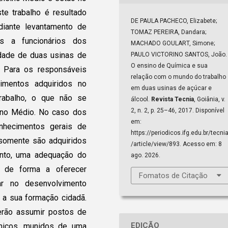
te trabalho é resultado
DE PAULA PACHECO, Elizabete;
ediante levantamento de
TOMAZ PEREIRA, Dandara;
s a funcionários dos
MACHADO GOULART, Simone;
idade de duas usinas de
PAULO VICTORINO SANTOS, João.
O ensino de Química e sua
. Para os responsáveis
relação com o mundo do trabalho
cimentos adquiridos no
em duas usinas de açúcar e
rabalho, o que não se
álcool.
Revista Tecnia
, Goiânia, v.
2, n. 2, p. 25–46, 2017. Disponível
ino Médio. No caso dos
em:
onhecimentos gerais de
https://periodicos.ifg.edu.br/tecni
 somente são adquiridos
/article/view/893. Acesso em: 8
anto, uma adequação do
ago. 2026.
s de forma a oferecer
Fomatos de Citação
ar no desenvolvimento
a a sua formação cidadã.
erão assumir postos de
EDIÇÃO
ímicos, munidos de uma