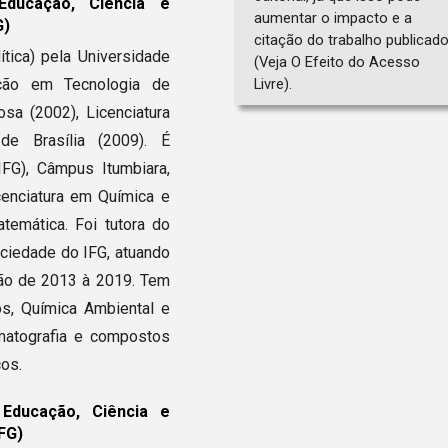
 Educação, Ciência e
aumentar o impacto e a
G)
citação do trabalho publicad
tica) pela Universidade
(Veja O Efeito do Acesso
ação em Tecnologia de
Livre).
osa (2002), Licenciatura
de Brasília (2009). É
IFG), Câmpus Itumbiara,
cenciatura em Química e
temática. Foi tutora do
ciedade do IFG, atuando
são de 2013 à 2019. Tem
os, Química Ambiental e
matografia e compostos
cos.
 Educação, Ciência e
FG)