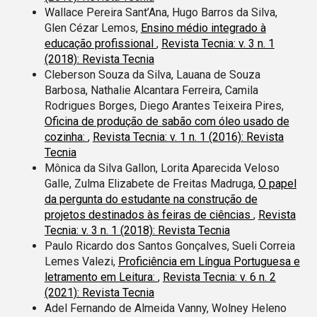
Wallace Pereira Sant’Ana, Hugo Barros da Silva,
Glen Cézar Lemos,
Ensino médio integrado à
educação profissional
,
Revista Tecnia: v. 3 n. 1
(2018): Revista Tecnia
Cleberson Souza da Silva, Lauana de Souza
Barbosa, Nathalie Alcantara Ferreira, Camila
Rodrigues Borges, Diego Arantes Teixeira Pires,
Oficina de produção de sabão com óleo usado de
cozinha:
,
Revista Tecnia: v. 1 n. 1 (2016): Revista
Tecnia
Mônica da Silva Gallon, Lorita Aparecida Veloso
Galle, Zulma Elizabete de Freitas Madruga,
O papel
da pergunta do estudante na construção de
projetos destinados às feiras de ciências
,
Revista
Tecnia: v. 3 n. 1 (2018): Revista Tecnia
Paulo Ricardo dos Santos Gonçalves, Sueli Correia
Lemes Valezi,
Proficiência em Língua Portuguesa e
letramento em Leitura:
,
Revista Tecnia: v. 6 n. 2
(2021): Revista Tecnia
Adel Fernando de Almeida Vanny, Wolney Heleno