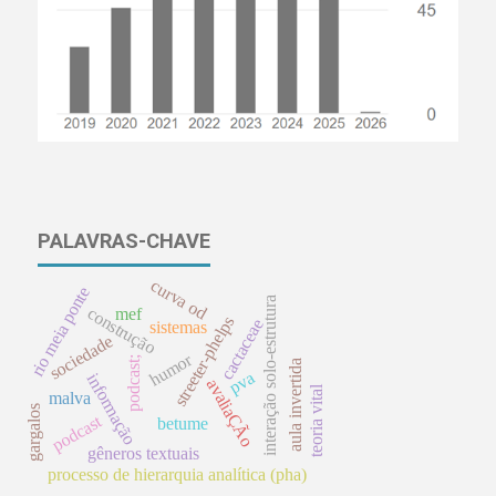
PALAVRAS-CHAVE
curva od
rio meia ponte
interação solo-estrutura
construção
mef
streeter-phelps
cactaceae
sistemas
sociedade
humor
podcast;
aula invertida
pva
informação
avaliaÇÃo
teoria vital
malva
gargalos
podcast
betume
gêneros textuais
processo de hierarquia analítica (pha)