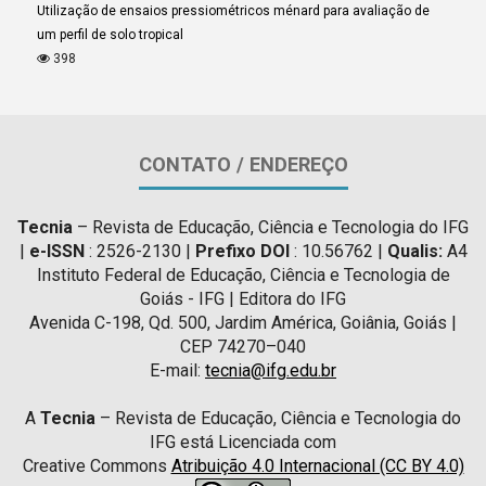
Utilização de ensaios pressiométricos ménard para avaliação de
um perfil de solo tropical
398
CONTATO / ENDEREÇO
Tecnia
– Revista de Educação, Ciência e Tecnologia do IFG
|
e-ISSN
: 2526-2130 |
Prefixo DOI
: 10.56762 |
Qualis:
A4
Instituto Federal de Educação, Ciência e Tecnologia de
Goiás - IFG | Editora do IFG
Avenida C-198, Qd. 500, Jardim América, Goiânia, Goiás |
CEP 74270–040
E-mail:
tecnia@ifg.edu.br
A
Tecnia
– Revista de Educação, Ciência e Tecnologia do
IFG está Licenciada com
Creative Commons
Atribuição 4.0 Internacional (CC BY 4.0)