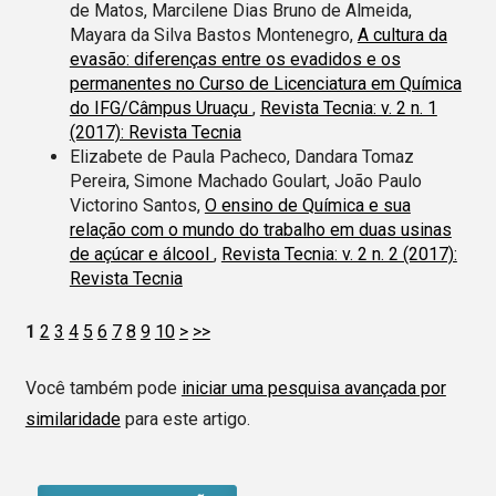
de Matos, Marcilene Dias Bruno de Almeida,
Mayara da Silva Bastos Montenegro,
A cultura da
evasão: diferenças entre os evadidos e os
permanentes no Curso de Licenciatura em Química
do IFG/Câmpus Uruaçu
,
Revista Tecnia: v. 2 n. 1
(2017): Revista Tecnia
Elizabete de Paula Pacheco, Dandara Tomaz
Pereira, Simone Machado Goulart, João Paulo
Victorino Santos,
O ensino de Química e sua
relação com o mundo do trabalho em duas usinas
de açúcar e álcool
,
Revista Tecnia: v. 2 n. 2 (2017):
Revista Tecnia
1
2
3
4
5
6
7
8
9
10
>
>>
Você também pode
iniciar uma pesquisa avançada por
similaridade
para este artigo.