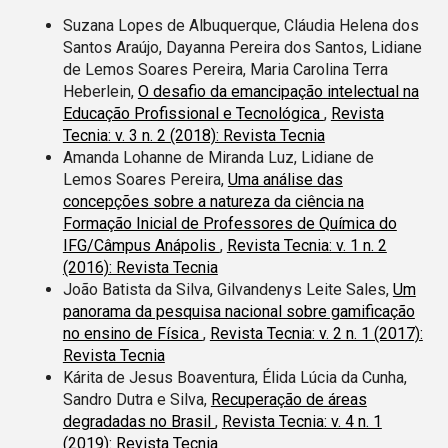
Suzana Lopes de Albuquerque, Cláudia Helena dos
Santos Araújo, Dayanna Pereira dos Santos, Lidiane
de Lemos Soares Pereira, Maria Carolina Terra
Heberlein,
O desafio da emancipação intelectual na
Educação Profissional e Tecnológica
,
Revista
Tecnia: v. 3 n. 2 (2018): Revista Tecnia
Amanda Lohanne de Miranda Luz, Lidiane de
Lemos Soares Pereira,
Uma análise das
concepções sobre a natureza da ciência na
Formação Inicial de Professores de Química do
IFG/Câmpus Anápolis
,
Revista Tecnia: v. 1 n. 2
(2016): Revista Tecnia
João Batista da Silva, Gilvandenys Leite Sales,
Um
panorama da pesquisa nacional sobre gamificação
no ensino de Física
,
Revista Tecnia: v. 2 n. 1 (2017):
Revista Tecnia
Kárita de Jesus Boaventura, Élida Lúcia da Cunha,
Sandro Dutra e Silva,
Recuperação de áreas
degradadas no Brasil
,
Revista Tecnia: v. 4 n. 1
(2019): Revista Tecnia