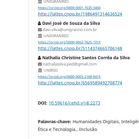
UNIGRANRIO
https://orcid.org/0000-0001-7635-5404
http://lattes.cnpq.br/1986491314636524
Davi José de Souza da Silva
davi.silva@unigranrio.com.br
UNIGRANRIO
https://orcid.org/0000-0002-7625-191X
http://lattes.cnpq.br/5114374665706148
Nathalia Christine Santos Corrêa da Silva
nathaliasilva.ped@gmail.com
UNIRIO
https://orcid.org/0000-0003-2168-0415
http://lattes.cnpq.br/6569589492708774
DOI:
10.59616/cehd.v1i8.2273
Palavras-chave:
Humanidades Digitais, Inteligênc
Ética e Tecnologia., Inclusão.