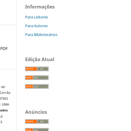
Informações
Para Leitores
Para Autores
Para Bibliotecários
PDF
Edição Atual
é de
 Corrêa
ITAIS
O: UMA
tudos
Anúncios
 p.
3.