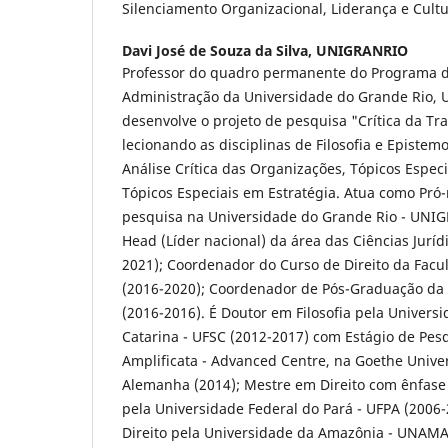
Silenciamento Organizacional, Liderança e Cult
Davi José de Souza da Silva,
UNIGRANRIO
Professor do quadro permanente do Programa 
Administração da Universidade do Grande Rio,
desenvolve o projeto de pesquisa "Crítica da Tr
lecionando as disciplinas de Filosofia e Episte
Análise Crítica das Organizações, Tópicos Espec
Tópicos Especiais em Estratégia. Atua como Pró-
pesquisa na Universidade do Grande Rio - UNIG
Head (Líder nacional) da área das Ciências Jurí
2021); Coordenador do Curso de Direito da Fac
(2016-2020); Coordenador de Pós-Graduação da
(2016-2016). É Doutor em Filosofia pela Univers
Catarina - UFSC (2012-2017) com Estágio de Pesq
Amplificata - Advanced Centre, na Goethe Univer
Alemanha (2014); Mestre em Direito com ênfas
pela Universidade Federal do Pará - UFPA (2006
Direito pela Universidade da Amazônia - UNAMA