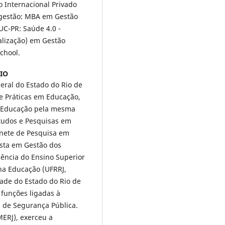
o Internacional Privado
gestão: MBA em Gestão
UC-PR: Saúde 4.0 -
alização) em Gestão
chool.
IO
ral do Estado do Rio de
 e Práticas em Educação,
m Educação pela mesma
studos e Pesquisas em
inete de Pesquisa em
ista em Gestão dos
cência do Ensino Superior
na Educação (UFRRJ,
ade do Estado do Rio de
 funções ligadas à
s de Segurança Pública.
MERJ), exerceu a