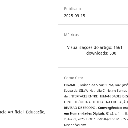
Publicado
2025-09-15
Métricas
Visualizações do artigo: 1561
downloads: 500
Como Citar
FINAMOR, Márcio da Silva; SILVA, Davi Jos
Souza da; SILVA, Nathalia Christine Santos
da. INTERFACES ENTRE HUMANIDADES DIG
E INTELIGÊNCIA ARTIFICIAL NA EDUCAÇÃ
REVISÃO DE ESCOPO .
Convergências: es
ia Artificial, Educação,
em Humanidades Digitais
,
[S. l.]
, v. 1, n. 8,
251–291, 2025. DOI: 10.59616/cehd.v1i8.227
Disponível em: