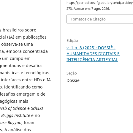
https://periodicos.ifg.edu.br/cehd/article
273. Acesso em: 7 ago. 2026.
Fomatos de Citação
 brasileiros sobre
cial (IA) em publicações
Edição
a, observa-se uma
v. 1 n. 8 (2025): DOSSIÊ -
ina, embora concentrada
HUMANIDADES DIGITAIS E
 de um campo em
INTELIGÊNCIA ARTIFICIAL
agmentadas e desafios
anísticas e tecnológicas.
Seção
 interfaces entre HDs e IA
Dossiê
o, identificando como
 desafios emergem e de
agógicas mais
Web of Science
e
SciELO
 Briggs Institute
e no
ware Rayyan
, foram
s. A análise dos