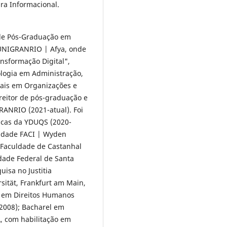
ura Informacional.
de Pós-Graduação em
 UNIGRANRIO | Afya, onde
ansformação Digital",
mologia em Administração,
iais em Organizações e
reitor de pós-graduação e
RANRIO (2021-atual). Foi
dicas da YDUQS (2020-
uldade FACI | Wyden
 Faculdade de Castanhal
idade Federal de Santa
uisa no Justitia
sität, Frankfurt am Main,
e em Direitos Humanos
-2008); Bacharel em
, com habilitação em