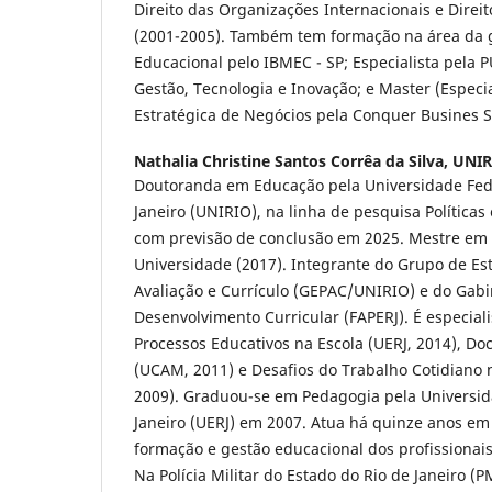
Direito das Organizações Internacionais e Direit
(2001-2005). Também tem formação na área da 
Educacional pelo IBMEC - SP; Especialista pela P
Gestão, Tecnologia e Inovação; e Master (Especi
Estratégica de Negócios pela Conquer Busines S
Nathalia Christine Santos Corrêa da Silva,
UNIR
Doutoranda em Educação pela Universidade Fede
Janeiro (UNIRIO), na linha de pesquisa Políticas
com previsão de conclusão em 2025. Mestre e
Universidade (2017). Integrante do Grupo de E
Avaliação e Currículo (GEPAC/UNIRIO) e do Gab
Desenvolvimento Curricular (FAPERJ). É especial
Processos Educativos na Escola (UERJ, 2014), Do
(UCAM, 2011) e Desafios do Trabalho Cotidiano 
2009). Graduou-se em Pedagogia pela Universid
Janeiro (UERJ) em 2007. Atua há quinze anos em
formação e gestão educacional dos profissionai
Na Polícia Militar do Estado do Rio de Janeiro (P