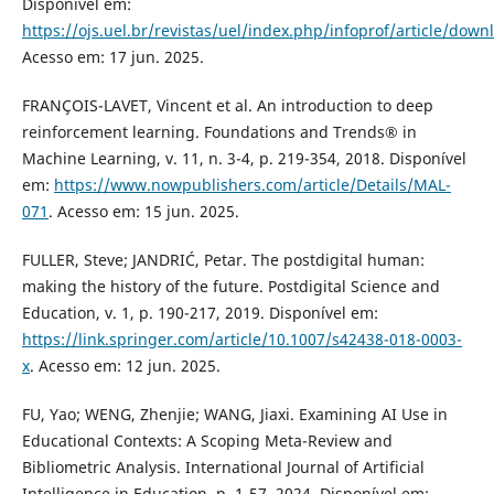
Disponível em:
https://ojs.uel.br/revistas/uel/index.php/infoprof/article/dow
Acesso em: 17 jun. 2025.
FRANÇOIS-LAVET, Vincent et al. An introduction to deep
reinforcement learning. Foundations and Trends® in
Machine Learning, v. 11, n. 3-4, p. 219-354, 2018. Disponível
em:
https://www.nowpublishers.com/article/Details/MAL-
071
. Acesso em: 15 jun. 2025.
FULLER, Steve; JANDRIĆ, Petar. The postdigital human:
making the history of the future. Postdigital Science and
Education, v. 1, p. 190-217, 2019. Disponível em:
https://link.springer.com/article/10.1007/s42438-018-0003-
x
. Acesso em: 12 jun. 2025.
FU, Yao; WENG, Zhenjie; WANG, Jiaxi. Examining AI Use in
Educational Contexts: A Scoping Meta-Review and
Bibliometric Analysis. International Journal of Artificial
Intelligence in Education, p. 1-57, 2024. Disponível em: