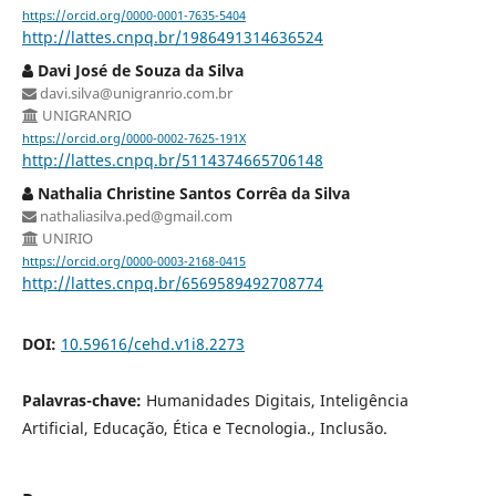
https://orcid.org/0000-0001-7635-5404
http://lattes.cnpq.br/1986491314636524
Davi José de Souza da Silva
davi.silva@unigranrio.com.br
UNIGRANRIO
https://orcid.org/0000-0002-7625-191X
http://lattes.cnpq.br/5114374665706148
Nathalia Christine Santos Corrêa da Silva
nathaliasilva.ped@gmail.com
UNIRIO
https://orcid.org/0000-0003-2168-0415
http://lattes.cnpq.br/6569589492708774
DOI:
10.59616/cehd.v1i8.2273
Palavras-chave:
Humanidades Digitais, Inteligência
Artificial, Educação, Ética e Tecnologia., Inclusão.