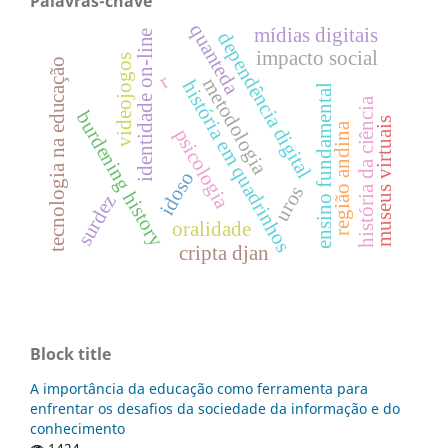
Palavras-chave
quanteda
mídias digitais
identidade on-line
dependência digital
impacto social
videojogos
tecnologia na educação
r
metodologia
história em quadrinhos
ensino fundamental
história da ciência
burdening history
museus virtuais
região andina
psicologia
idoso
uros
surdez
oralidade
cripta djan
Block title
A importância da educação como ferramenta para
enfrentar os desafios da sociedade da informação e do
conhecimento