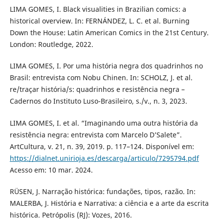
LIMA GOMES, I. Black visualities in Brazilian comics: a
historical overview. In: FERNÁNDEZ, L. C. et al. Burning
Down the House: Latin American Comics in the 21st Century.
London: Routledge, 2022.
LIMA GOMES, I. Por uma história negra dos quadrinhos no
Brasil: entrevista com Nobu Chinen. In: SCHOLZ, J. et al.
re/traçar história/s: quadrinhos e resistência negra –
Cadernos do Instituto Luso-Brasileiro, s./v., n. 3, 2023.
LIMA GOMES, I. et al. “Imaginando uma outra história da
resistência negra: entrevista com Marcelo D’Salete”.
ArtCultura, v. 21, n. 39, 2019. p. 117–124. Disponível em:
https://dialnet.unirioja.es/descarga/articulo/7295794.pdf
Acesso em: 10 mar. 2024.
RÜSEN, J. Narração histórica: fundações, tipos, razão. In:
MALERBA, J. História e Narrativa: a ciência e a arte da escrita
histórica. Petrópolis (RJ): Vozes, 2016.