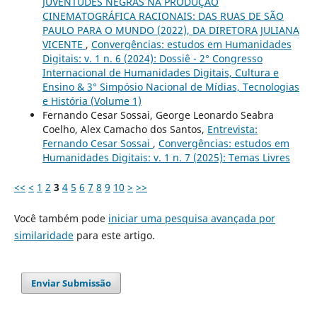
JUVENTUDES NEGRAS NA PRODUÇÃO
CINEMATOGRÁFICA RACIONAIS: DAS RUAS DE SÃO
PAULO PARA O MUNDO (2022), DA DIRETORA JULIANA
VICENTE
,
Convergências: estudos em Humanidades
Digitais: v. 1 n. 6 (2024): Dossiê - 2° Congresso
Internacional de Humanidades Digitais, Cultura e
Ensino & 3° Simpósio Nacional de Mídias, Tecnologias
e História (Volume 1)
Fernando Cesar Sossai, George Leonardo Seabra
Coelho, Alex Camacho dos Santos,
Entrevista:
Fernando Cesar Sossai
,
Convergências: estudos em
Humanidades Digitais: v. 1 n. 7 (2025): Temas Livres
<<
<
1
2
3
4
5
6
7
8
9
10
>
>>
Você também pode
iniciar uma pesquisa avançada por
similaridade
para este artigo.
Enviar Submissão