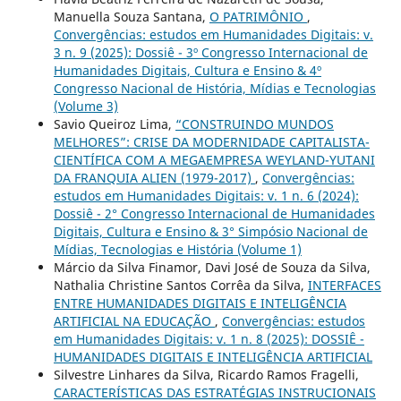
Manuella Souza Santana,
O PATRIMÔNIO
,
Convergências: estudos em Humanidades Digitais: v.
3 n. 9 (2025): Dossiê - 3º Congresso Internacional de
Humanidades Digitais, Cultura e Ensino & 4º
Congresso Nacional de História, Mídias e Tecnologias
(Volume 3)
Savio Queiroz Lima,
“CONSTRUINDO MUNDOS
MELHORES”: CRISE DA MODERNIDADE CAPITALISTA-
CIENTÍFICA COM A MEGAEMPRESA WEYLAND-YUTANI
DA FRANQUIA ALIEN (1979-2017)
,
Convergências:
estudos em Humanidades Digitais: v. 1 n. 6 (2024):
Dossiê - 2° Congresso Internacional de Humanidades
Digitais, Cultura e Ensino & 3° Simpósio Nacional de
Mídias, Tecnologias e História (Volume 1)
Márcio da Silva Finamor, Davi José de Souza da Silva,
Nathalia Christine Santos Corrêa da Silva,
INTERFACES
ENTRE HUMANIDADES DIGITAIS E INTELIGÊNCIA
ARTIFICIAL NA EDUCAÇÃO
,
Convergências: estudos
em Humanidades Digitais: v. 1 n. 8 (2025): DOSSIÊ -
HUMANIDADES DIGITAIS E INTELIGÊNCIA ARTIFICIAL
Silvestre Linhares da Silva, Ricardo Ramos Fragelli,
CARACTERÍSTICAS DAS ESTRATÉGIAS INSTRUCIONAIS