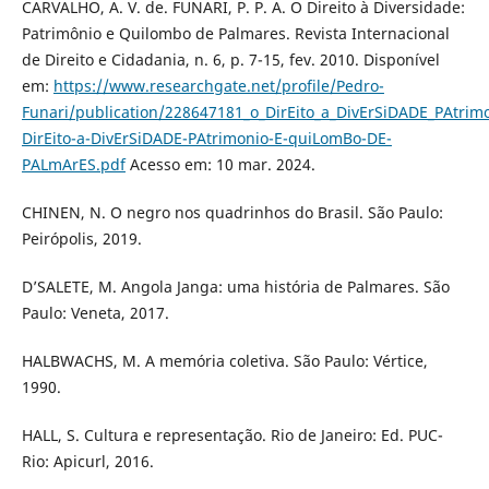
CARVALHO, A. V. de. FUNARI, P. P. A. O Direito à Diversidade:
Patrimônio e Quilombo de Palmares. Revista Internacional
de Direito e Cidadania, n. 6, p. 7-15, fev. 2010. Disponível
em:
https://www.researchgate.net/profile/Pedro-
Funari/publication/228647181_o_DirEito_a_DivErSiDADE_PAtr
DirEito-a-DivErSiDADE-PAtrimonio-E-quiLomBo-DE-
PALmArES.pdf
Acesso em: 10 mar. 2024.
CHINEN, N. O negro nos quadrinhos do Brasil. São Paulo:
Peirópolis, 2019.
D’SALETE, M. Angola Janga: uma história de Palmares. São
Paulo: Veneta, 2017.
HALBWACHS, M. A memória coletiva. São Paulo: Vértice,
1990.
HALL, S. Cultura e representação. Rio de Janeiro: Ed. PUC-
Rio: Apicurl, 2016.