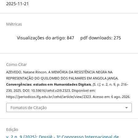
2025-11-21
Métricas
Visualizações do artigo: 847
pdf downloads: 275
Como Citar
AZEVEDO, Natane Rincon. A MEMÓRIA DA RESISTÊNCIA NEGRA NA
REPRESENTAÇÃO DO QUILOMBO DOS PALMARES EM ANGOLA JANGA.
Convergências: estudos em Humanidades Digitais
,
[S. l.]
, v. 2, n. 9, p. 216–
230, 2025. DOI: 10.59616/cehd.v2i9.2323. Disponível em:
https://periodicos.ifg.edu.br/cehd/article/view/2323. Acesso em: 6 ago. 2026.
Fomatos de Citação
Edição
v. 2 n. 9 (2025): Dossiê - 3º Congresso Internacional de