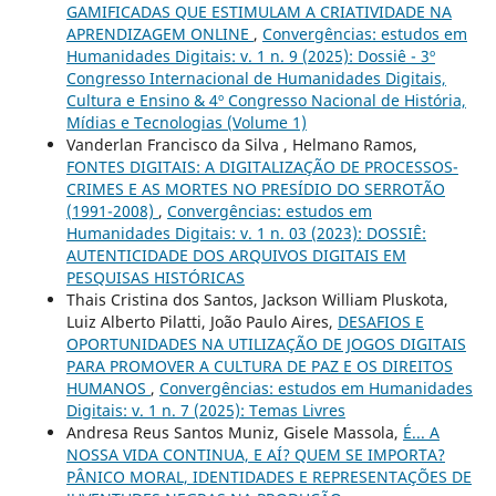
GAMIFICADAS QUE ESTIMULAM A CRIATIVIDADE NA
APRENDIZAGEM ONLINE
,
Convergências: estudos em
Humanidades Digitais: v. 1 n. 9 (2025): Dossiê - 3º
Congresso Internacional de Humanidades Digitais,
Cultura e Ensino & 4º Congresso Nacional de História,
Mídias e Tecnologias (Volume 1)
Vanderlan Francisco da Silva , Helmano Ramos,
FONTES DIGITAIS: A DIGITALIZAÇÃO DE PROCESSOS-
CRIMES E AS MORTES NO PRESÍDIO DO SERROTÃO
(1991-2008)
,
Convergências: estudos em
Humanidades Digitais: v. 1 n. 03 (2023): DOSSIÊ:
AUTENTICIDADE DOS ARQUIVOS DIGITAIS EM
PESQUISAS HISTÓRICAS
Thais Cristina dos Santos, Jackson William Pluskota,
Luiz Alberto Pilatti, João Paulo Aires,
DESAFIOS E
OPORTUNIDADES NA UTILIZAÇÃO DE JOGOS DIGITAIS
PARA PROMOVER A CULTURA DE PAZ E OS DIREITOS
HUMANOS
,
Convergências: estudos em Humanidades
Digitais: v. 1 n. 7 (2025): Temas Livres
Andresa Reus Santos Muniz, Gisele Massola,
É... A
NOSSA VIDA CONTINUA, E AÍ? QUEM SE IMPORTA?
PÂNICO MORAL, IDENTIDADES E REPRESENTAÇÕES DE