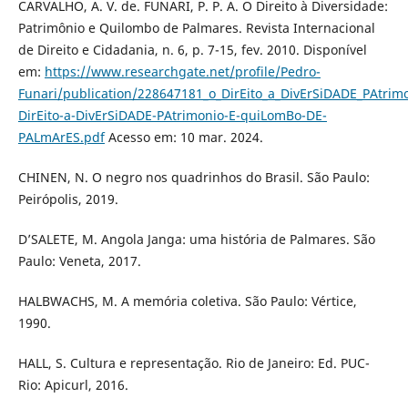
CARVALHO, A. V. de. FUNARI, P. P. A. O Direito à Diversidade:
Patrimônio e Quilombo de Palmares. Revista Internacional
de Direito e Cidadania, n. 6, p. 7-15, fev. 2010. Disponível
em:
https://www.researchgate.net/profile/Pedro-
Funari/publication/228647181_o_DirEito_a_DivErSiDADE_PAtr
DirEito-a-DivErSiDADE-PAtrimonio-E-quiLomBo-DE-
PALmArES.pdf
Acesso em: 10 mar. 2024.
CHINEN, N. O negro nos quadrinhos do Brasil. São Paulo:
Peirópolis, 2019.
D’SALETE, M. Angola Janga: uma história de Palmares. São
Paulo: Veneta, 2017.
HALBWACHS, M. A memória coletiva. São Paulo: Vértice,
1990.
HALL, S. Cultura e representação. Rio de Janeiro: Ed. PUC-
Rio: Apicurl, 2016.