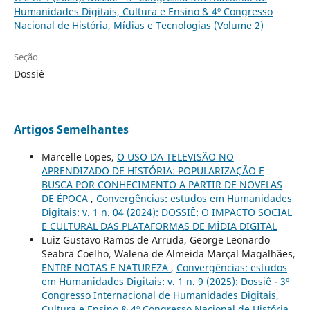
Humanidades Digitais, Cultura e Ensino & 4º Congresso
Nacional de História, Mídias e Tecnologias (Volume 2)
Seção
Dossiê
Artigos Semelhantes
Marcelle Lopes,
O USO DA TELEVISÃO NO
APRENDIZADO DE HISTÓRIA: POPULARIZAÇÃO E
BUSCA POR CONHECIMENTO A PARTIR DE NOVELAS
DE ÉPOCA
,
Convergências: estudos em Humanidades
Digitais: v. 1 n. 04 (2024): DOSSIÊ: O IMPACTO SOCIAL
E CULTURAL DAS PLATAFORMAS DE MÍDIA DIGITAL
Luiz Gustavo Ramos de Arruda, George Leonardo
Seabra Coelho, Walena de Almeida Marçal Magalhães,
ENTRE NOTAS E NATUREZA
,
Convergências: estudos
em Humanidades Digitais: v. 1 n. 9 (2025): Dossiê - 3º
Congresso Internacional de Humanidades Digitais,
Cultura e Ensino & 4º Congresso Nacional de História,