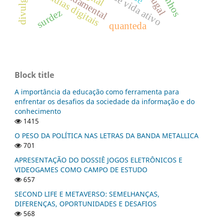
estilo de vida ativo
mídias digitais
surdez
quanteda
Block title
A importância da educação como ferramenta para
enfrentar os desafios da sociedade da informação e do
conhecimento
1415
O PESO DA POLÍTICA NAS LETRAS DA BANDA METALLICA
701
APRESENTAÇÃO DO DOSSIÊ JOGOS ELETRÔNICOS E
VIDEOGAMES COMO CAMPO DE ESTUDO
657
SECOND LIFE E METAVERSO: SEMELHANÇAS,
DIFERENÇAS, OPORTUNIDADES E DESAFIOS
568