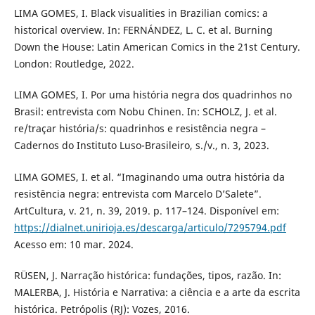
LIMA GOMES, I. Black visualities in Brazilian comics: a
historical overview. In: FERNÁNDEZ, L. C. et al. Burning
Down the House: Latin American Comics in the 21st Century.
London: Routledge, 2022.
LIMA GOMES, I. Por uma história negra dos quadrinhos no
Brasil: entrevista com Nobu Chinen. In: SCHOLZ, J. et al.
re/traçar história/s: quadrinhos e resistência negra –
Cadernos do Instituto Luso-Brasileiro, s./v., n. 3, 2023.
LIMA GOMES, I. et al. “Imaginando uma outra história da
resistência negra: entrevista com Marcelo D’Salete”.
ArtCultura, v. 21, n. 39, 2019. p. 117–124. Disponível em:
https://dialnet.unirioja.es/descarga/articulo/7295794.pdf
Acesso em: 10 mar. 2024.
RÜSEN, J. Narração histórica: fundações, tipos, razão. In:
MALERBA, J. História e Narrativa: a ciência e a arte da escrita
histórica. Petrópolis (RJ): Vozes, 2016.