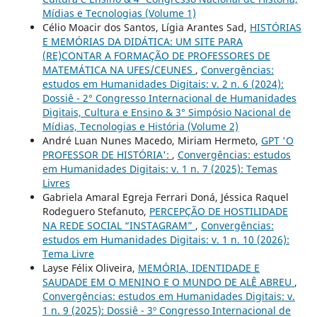
Mídias e Tecnologias (Volume 1)
Célio Moacir dos Santos, Lígia Arantes Sad,
HISTÓRIAS
E MEMÓRIAS DA DIDÁTICA: UM SITE PARA
(RE)CONTAR A FORMAÇÃO DE PROFESSORES DE
MATEMÁTICA NA UFES/CEUNES
,
Convergências:
estudos em Humanidades Digitais: v. 2 n. 6 (2024):
Dossiê - 2° Congresso Internacional de Humanidades
Digitais, Cultura e Ensino & 3° Simpósio Nacional de
Mídias, Tecnologias e História (Volume 2)
André Luan Nunes Macedo, Miriam Hermeto,
GPT 'O
PROFESSOR DE HISTÓRIA':
,
Convergências: estudos
em Humanidades Digitais: v. 1 n. 7 (2025): Temas
Livres
Gabriela Amaral Egreja Ferrari Doná, Jéssica Raquel
Rodeguero Stefanuto,
PERCEPÇÃO DE HOSTILIDADE
NA REDE SOCIAL “INSTAGRAM”
,
Convergências:
estudos em Humanidades Digitais: v. 1 n. 10 (2026):
Tema Livre
Layse Félix Oliveira,
MEMÓRIA, IDENTIDADE E
SAUDADE EM O MENINO E O MUNDO DE ALÊ ABREU
,
Convergências: estudos em Humanidades Digitais: v.
1 n. 9 (2025): Dossiê - 3º Congresso Internacional de