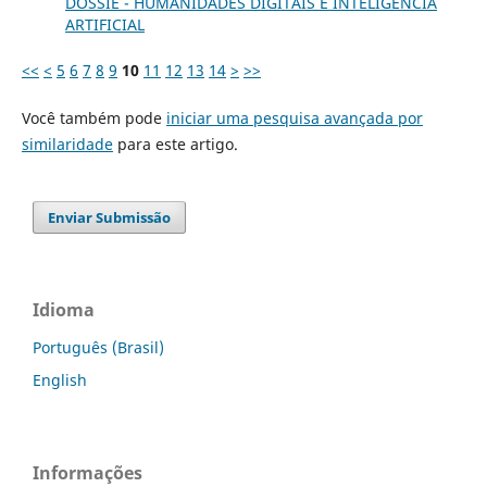
DOSSIÊ - HUMANIDADES DIGITAIS E INTELIGÊNCIA
ARTIFICIAL
<<
<
5
6
7
8
9
10
11
12
13
14
>
>>
Você também pode
iniciar uma pesquisa avançada por
similaridade
para este artigo.
Enviar Submissão
Idioma
Português (Brasil)
English
Informações