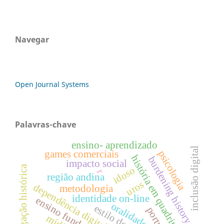
Navegar
Open Journal Systems
Palavras-chave
ensino- aprendizado
inclusão digital
psicologia
games comerciais
história em quadrinhos
burdening history
impacto social
divulgação histórica
idoso
r
região andina
uros
dependência digital
metodologia
identidade on-line
ensino fundamental
oralidade
portugal