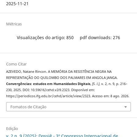
2025-11-21
Métricas
Visualizações do artigo: 850
pdf downloads: 276
Como Citar
AZEVEDO, Natane Rincon. A MEMÓRIA DA RESISTÊNCIA NEGRA NA
REPRESENTAÇÃO DO QUILOMBO DOS PALMARES EM ANGOLA JANGA.
Convergências: estudos em Humanidades Digitais
,
[S. l.]
, v. 2, n. 9, p. 216–
230, 2025. DOI: 10.59616/cehd.v2i9.2323. Disponível em:
https://periodicos.ifg.edu.br/cehd/article/view/2323. Acesso em: 8 ago. 2026.
Fomatos de Citação
Edição
v. 2 n. 9 (2025): Dossiê - 3º Congresso Internacional de