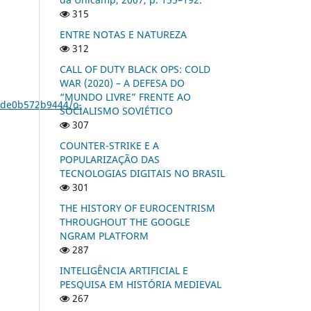
315
ENTRE NOTAS E NATUREZA
312
CALL OF DUTY BLACK OPS: COLD
WAR (2020) – A DEFESA DO
“MUNDO LIVRE” FRENTE AO
ede0b572b9444/o-
SOCIALISMO SOVIÉTICO
307
COUNTER-STRIKE E A
POPULARIZAÇÃO DAS
TECNOLOGIAS DIGITAIS NO BRASIL
301
THE HISTORY OF EUROCENTRISM
THROUGHOUT THE GOOGLE
NGRAM PLATFORM
287
INTELIGÊNCIA ARTIFICIAL E
PESQUISA EM HISTÓRIA MEDIEVAL
267