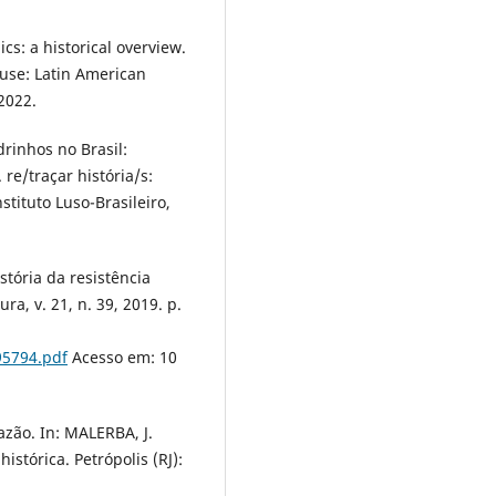
cs: a historical overview.
ouse: Latin American
2022.
rinhos no Brasil:
 re/traçar história/s:
tituto Luso-Brasileiro,
tória da resistência
ra, v. 21, n. 39, 2019. p.
95794.pdf
Acesso em: 10
azão. In: MALERBA, J.
histórica. Petrópolis (RJ):