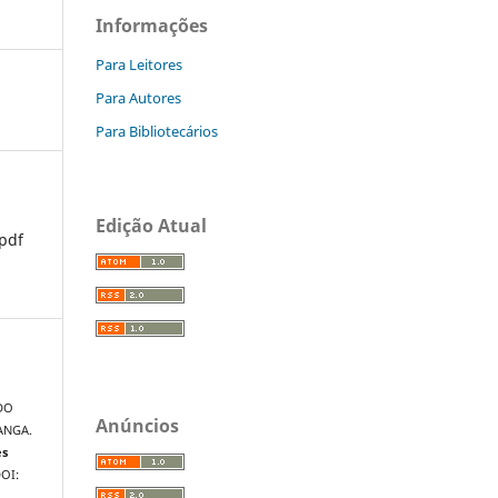
Informações
Para Leitores
Para Autores
Para Bibliotecários
Edição Atual
pdf
DO
Anúncios
ANGA.
es
DOI: