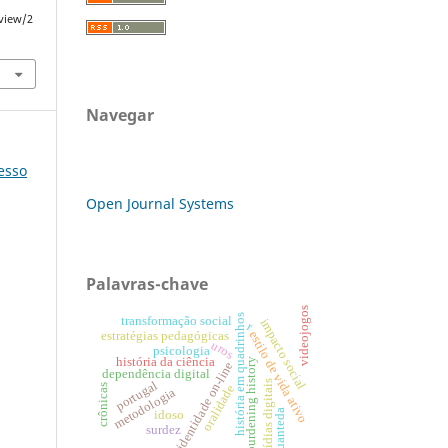
/view/2
Navegar
resso
Open Journal Systems
Palavras-chave
videojogos
história em quadrinhos
transformação social
impacto social
r
estilo de vida ativo
estratégias pedagógicas
uros
psicologia
história da ciência
burdening history
identidade on-line
dependência digital
portugal
mídias digitais
oralidade
crônicas
metodologia
quanteda
idoso
surdez