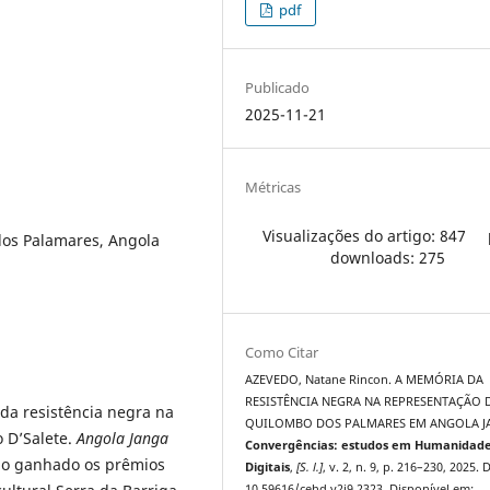
pdf
Publicado
2025-11-21
Métricas
Visualizações do artigo: 847
dos Palamares, Angola
downloads: 275
Como Citar
AZEVEDO, Natane Rincon. A MEMÓRIA DA
RESISTÊNCIA NEGRA NA REPRESENTAÇÃO 
da resistência negra na
QUILOMBO DOS PALMARES EM ANGOLA J
o D’Salete.
Angola Janga
Convergências: estudos em Humanidad
ndo ganhado os prêmios
Digitais
,
[S. l.]
, v. 2, n. 9, p. 216–230, 2025. 
10.59616/cehd.v2i9.2323. Disponível em: