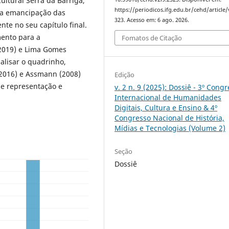
ultural Serra da Barriga,
https://periodicos.ifg.edu.br/cehd/article
la emancipação das
323. Acesso em: 6 ago. 2026.
te no seu capítulo final.
mento para a
Fomatos de Citação
(2019) e Lima Gomes
alisar o quadrinho,
(2016) e Assmann (2008)
Edição
de representação e
v. 2 n. 9 (2025): Dossiê - 3º Cong
Internacional de Humanidades
Digitais, Cultura e Ensino & 4º
Congresso Nacional de História,
Mídias e Tecnologias (Volume 2)
Seção
Dossiê