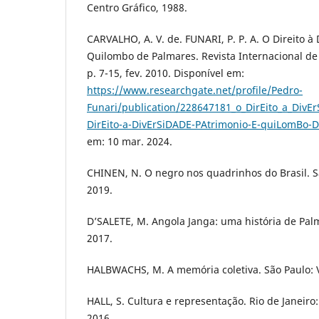
Centro Gráfico, 1988.
CARVALHO, A. V. de. FUNARI, P. P. A. O Direito à
Quilombo de Palmares. Revista Internacional de D
p. 7-15, fev. 2010. Disponível em:
https://www.researchgate.net/profile/Pedro-
Funari/publication/228647181_o_DirEito_a_Di
DirEito-a-DivErSiDADE-PAtrimonio-E-quiLomBo-
em: 10 mar. 2024.
CHINEN, N. O negro nos quadrinhos do Brasil. Sã
2019.
D’SALETE, M. Angola Janga: uma história de Palm
2017.
HALBWACHS, M. A memória coletiva. São Paulo: V
HALL, S. Cultura e representação. Rio de Janeiro:
2016.