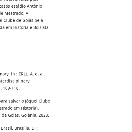
casos estádio Antônio
 de Mestrado: A
i Clube de Goiás pela
a em História e Bolsista
. In : ERLL, A. et al.
terdisciplinary
. 109-118.
ra salvar o Jóquei Clube
strado em História).
 de Goiás, Goiânia, 2023.
rasil. Brasília, DF: