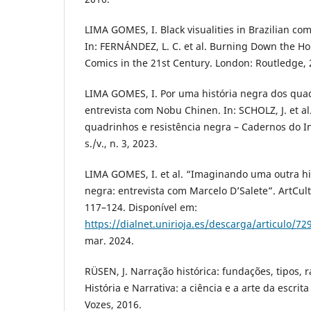
LIMA GOMES, I. Black visualities in Brazilian comi
In: FERNÁNDEZ, L. C. et al. Burning Down the H
Comics in the 21st Century. London: Routledge, 
LIMA GOMES, I. Por uma história negra dos quad
entrevista com Nobu Chinen. In: SCHOLZ, J. et al.
quadrinhos e resistência negra – Cadernos do Ins
s./v., n. 3, 2023.
LIMA GOMES, I. et al. “Imaginando uma outra his
negra: entrevista com Marcelo D’Salete”. ArtCultu
117–124. Disponível em:
https://dialnet.unirioja.es/descarga/articulo/72
mar. 2024.
RÜSEN, J. Narração histórica: fundações, tipos, r
História e Narrativa: a ciência e a arte da escrita 
Vozes, 2016.