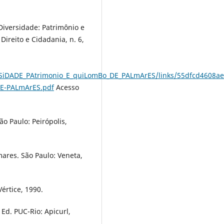
 Diversidade: Patrimônio e
ireito e Cidadania, n. 6,
vErSiDADE_PAtrimonio_E_quiLomBo_DE_PALmArES/links/55dfcd4608a
DE-PALmArES.pdf
Acesso
o Paulo: Peirópolis,
ares. São Paulo: Veneta,
értice, 1990.
 Ed. PUC-Rio: Apicurl,