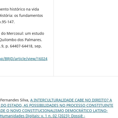
ento histórico na vida
 História: os fundamentos
p.95-147.
al do Mercosul: um estudo
- Quilombo dos Palmares.
n.9, p. 64407-64418, sep.
php/BRJD/article/view/16024
 Fernandes Silva,
A INTERCULTURALIDADE CABE NO DIREITO? A
DO ESTADO, AS POSSIBILIDADES NO PROCESSO CONSTITUINTE
DESDE O NOVO CONSTITUCIONALISMO DEMOCRÁTICO LATINO-
umanidades Digitais: v. 1 n. 02 (2023): Dossiê -