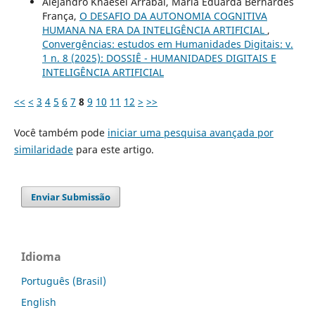
Alejandro Knaesel Arrabal, Maria Eduarda Bernardes
França,
O DESAFIO DA AUTONOMIA COGNITIVA
HUMANA NA ERA DA INTELIGÊNCIA ARTIFICIAL
,
Convergências: estudos em Humanidades Digitais: v.
1 n. 8 (2025): DOSSIÊ - HUMANIDADES DIGITAIS E
INTELIGÊNCIA ARTIFICIAL
<<
<
3
4
5
6
7
8
9
10
11
12
>
>>
Você também pode
iniciar uma pesquisa avançada por
similaridade
para este artigo.
Enviar Submissão
Idioma
Português (Brasil)
English