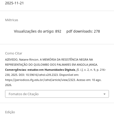
2025-11-21
Métricas
Visualizações do artigo: 892
pdf downloads: 278
Como Citar
AZEVEDO, Natane Rincon. A MEMÓRIA DA RESISTÊNCIA NEGRA NA
REPRESENTAÇÃO DO QUILOMBO DOS PALMARES EM ANGOLA JANGA.
Convergências: estudos em Humanidades Digitais
,
[S. l.]
, v. 2, n. 9, p. 216–
230, 2025. DOI: 10.59616/cehd.v2i9.2323. Disponível em:
https://periodicos.ifg.edu.br/cehd/article/view/2323. Acesso em: 10 ago.
2026.
Fomatos de Citação
Edição