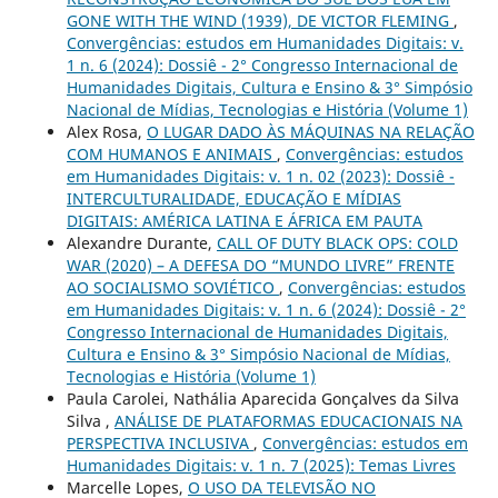
GONE WITH THE WIND (1939), DE VICTOR FLEMING
,
Convergências: estudos em Humanidades Digitais: v.
1 n. 6 (2024): Dossiê - 2° Congresso Internacional de
Humanidades Digitais, Cultura e Ensino & 3° Simpósio
Nacional de Mídias, Tecnologias e História (Volume 1)
Alex Rosa,
O LUGAR DADO ÀS MÁQUINAS NA RELAÇÃO
COM HUMANOS E ANIMAIS
,
Convergências: estudos
em Humanidades Digitais: v. 1 n. 02 (2023): Dossiê -
INTERCULTURALIDADE, EDUCAÇÃO E MÍDIAS
DIGITAIS: AMÉRICA LATINA E ÁFRICA EM PAUTA
Alexandre Durante,
CALL OF DUTY BLACK OPS: COLD
WAR (2020) – A DEFESA DO “MUNDO LIVRE” FRENTE
AO SOCIALISMO SOVIÉTICO
,
Convergências: estudos
em Humanidades Digitais: v. 1 n. 6 (2024): Dossiê - 2°
Congresso Internacional de Humanidades Digitais,
Cultura e Ensino & 3° Simpósio Nacional de Mídias,
Tecnologias e História (Volume 1)
Paula Carolei, Nathália Aparecida Gonçalves da Silva
Silva ,
ANÁLISE DE PLATAFORMAS EDUCACIONAIS NA
PERSPECTIVA INCLUSIVA
,
Convergências: estudos em
Humanidades Digitais: v. 1 n. 7 (2025): Temas Livres
Marcelle Lopes,
O USO DA TELEVISÃO NO