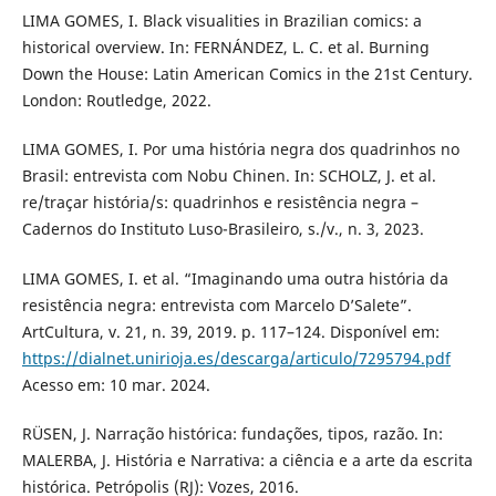
LIMA GOMES, I. Black visualities in Brazilian comics: a
historical overview. In: FERNÁNDEZ, L. C. et al. Burning
Down the House: Latin American Comics in the 21st Century.
London: Routledge, 2022.
LIMA GOMES, I. Por uma história negra dos quadrinhos no
Brasil: entrevista com Nobu Chinen. In: SCHOLZ, J. et al.
re/traçar história/s: quadrinhos e resistência negra –
Cadernos do Instituto Luso-Brasileiro, s./v., n. 3, 2023.
LIMA GOMES, I. et al. “Imaginando uma outra história da
resistência negra: entrevista com Marcelo D’Salete”.
ArtCultura, v. 21, n. 39, 2019. p. 117–124. Disponível em:
https://dialnet.unirioja.es/descarga/articulo/7295794.pdf
Acesso em: 10 mar. 2024.
RÜSEN, J. Narração histórica: fundações, tipos, razão. In:
MALERBA, J. História e Narrativa: a ciência e a arte da escrita
histórica. Petrópolis (RJ): Vozes, 2016.