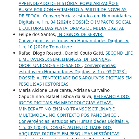
APRENDIZADO DE HISTÓRIA: POPULARIZAÇÃO E
BUSCA POR CONHECIMENTO A PARTIR DE NOVELAS
DE ÉPOCA
,
Convergências: estudos em Humanidades
Digitais: v. 1 n. 04 (2024): DOSSIÊ: O IMPACTO SOCIAL
E CULTURAL DAS PLATAFORMAS DE MÍDIA DIGITAL
Felipe dos Santos,
INDIGNOS DE SERVIR
,
Convergências: estudos em Humanidades Digitais: v.
1 n. 10 (2026): Tema Livre
Rafael Diogo Rossetti, Daniel Couto Gatti,
SECOND LIFE
E METAVERSO: SEMELHANÇAS, DIFERENÇAS,
OPORTUNIDADES E DESAFIOS
,
Convergências:
estudos em Humanidades Digitais: v. 1 n. 03 (2023):
DOSSIÊ: AUTENTICIDADE DOS ARQUIVOS DIGITAIS EM
PESQUISAS HISTÓRICAS
Maria Alcione Cavalcante, Adriana Carvalho
Capuchinho, Rafael Lisboa da Silva,
RELEVÂNCIA DOS
JOGOS DIGITAIS EM METODOLOGIAS ATIVAS:
MINECRAFT NO ENSINO TRANSDISCIPLINAR E
MULTIMODAL NO CONTEXTO PÓS PANDÊMICO
,
Convergências: estudos em Humanidades Digitais: v.
1 n. 03 (2023): DOSSIÊ: AUTENTICIDADE DOS
ARQUIVOS DIGITAIS EM PESQUISAS HISTÓRICAS