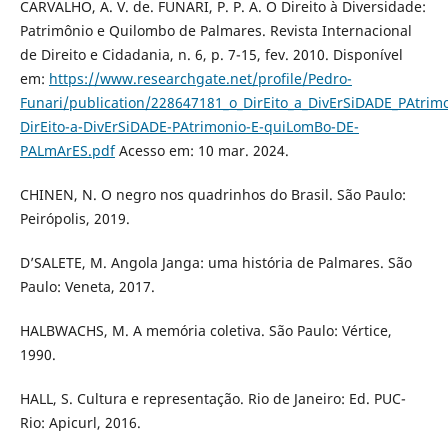
CARVALHO, A. V. de. FUNARI, P. P. A. O Direito à Diversidade:
Patrimônio e Quilombo de Palmares. Revista Internacional
de Direito e Cidadania, n. 6, p. 7-15, fev. 2010. Disponível
em:
https://www.researchgate.net/profile/Pedro-
Funari/publication/228647181_o_DirEito_a_DivErSiDADE_PAtr
DirEito-a-DivErSiDADE-PAtrimonio-E-quiLomBo-DE-
PALmArES.pdf
Acesso em: 10 mar. 2024.
CHINEN, N. O negro nos quadrinhos do Brasil. São Paulo:
Peirópolis, 2019.
D’SALETE, M. Angola Janga: uma história de Palmares. São
Paulo: Veneta, 2017.
HALBWACHS, M. A memória coletiva. São Paulo: Vértice,
1990.
HALL, S. Cultura e representação. Rio de Janeiro: Ed. PUC-
Rio: Apicurl, 2016.