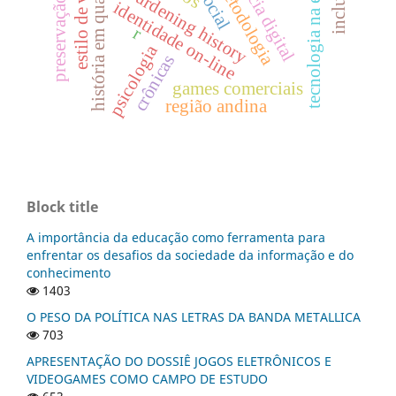
tecnologia na educação
história em quadrinhos
preservação digital
metodologia
burdening history
identidade on-line
r
psicologia
crônicas
games comerciais
região andina
Block title
A importância da educação como ferramenta para
enfrentar os desafios da sociedade da informação e do
conhecimento
1403
O PESO DA POLÍTICA NAS LETRAS DA BANDA METALLICA
703
APRESENTAÇÃO DO DOSSIÊ JOGOS ELETRÔNICOS E
VIDEOGAMES COMO CAMPO DE ESTUDO