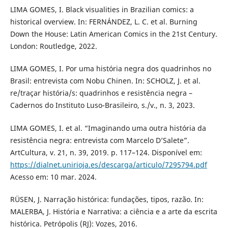
LIMA GOMES, I. Black visualities in Brazilian comics: a
historical overview. In: FERNÁNDEZ, L. C. et al. Burning
Down the House: Latin American Comics in the 21st Century.
London: Routledge, 2022.
LIMA GOMES, I. Por uma história negra dos quadrinhos no
Brasil: entrevista com Nobu Chinen. In: SCHOLZ, J. et al.
re/traçar história/s: quadrinhos e resistência negra –
Cadernos do Instituto Luso-Brasileiro, s./v., n. 3, 2023.
LIMA GOMES, I. et al. “Imaginando uma outra história da
resistência negra: entrevista com Marcelo D’Salete”.
ArtCultura, v. 21, n. 39, 2019. p. 117–124. Disponível em:
https://dialnet.unirioja.es/descarga/articulo/7295794.pdf
Acesso em: 10 mar. 2024.
RÜSEN, J. Narração histórica: fundações, tipos, razão. In:
MALERBA, J. História e Narrativa: a ciência e a arte da escrita
histórica. Petrópolis (RJ): Vozes, 2016.