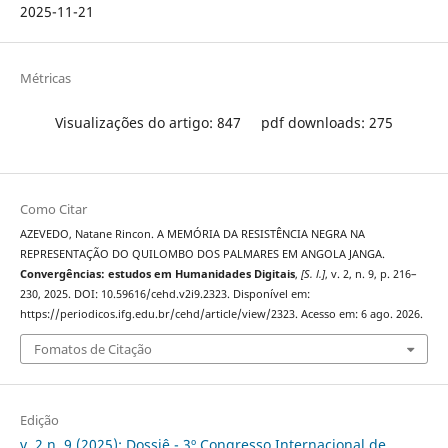
2025-11-21
Métricas
Visualizações do artigo: 847
pdf downloads: 275
Como Citar
AZEVEDO, Natane Rincon. A MEMÓRIA DA RESISTÊNCIA NEGRA NA
REPRESENTAÇÃO DO QUILOMBO DOS PALMARES EM ANGOLA JANGA.
Convergências: estudos em Humanidades Digitais
,
[S. l.]
, v. 2, n. 9, p. 216–
230, 2025. DOI: 10.59616/cehd.v2i9.2323. Disponível em:
https://periodicos.ifg.edu.br/cehd/article/view/2323. Acesso em: 6 ago. 2026.
Fomatos de Citação
Edição
v. 2 n. 9 (2025): Dossiê - 3º Congresso Internacional de