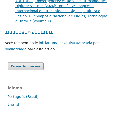
YOUTUBE
,
Convergências: estudos em Humanidades
Digitais: v. 1 n. 6 (2024): Dossiê - 2° Congresso
Internacional de Humanidades Digitais, Cultura e
Ensino & 3° Simpósio Nacional de Mídias, Tecnologias
e História (Volume 1)
<<
<
1
2
3
4
5
6
7
8
9
10
>
>>
Você também pode
iniciar uma pesquisa avançada por
similaridade
para este artigo.
Enviar Submissão
Idioma
Português (Brasil)
English