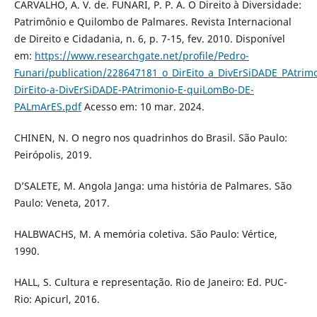
CARVALHO, A. V. de. FUNARI, P. P. A. O Direito à Diversidade:
Patrimônio e Quilombo de Palmares. Revista Internacional
de Direito e Cidadania, n. 6, p. 7-15, fev. 2010. Disponível
em:
https://www.researchgate.net/profile/Pedro-
Funari/publication/228647181_o_DirEito_a_DivErSiDADE_PAtr
DirEito-a-DivErSiDADE-PAtrimonio-E-quiLomBo-DE-
PALmArES.pdf
Acesso em: 10 mar. 2024.
CHINEN, N. O negro nos quadrinhos do Brasil. São Paulo:
Peirópolis, 2019.
D’SALETE, M. Angola Janga: uma história de Palmares. São
Paulo: Veneta, 2017.
HALBWACHS, M. A memória coletiva. São Paulo: Vértice,
1990.
HALL, S. Cultura e representação. Rio de Janeiro: Ed. PUC-
Rio: Apicurl, 2016.