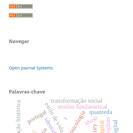
Navegar
Open Journal Systems
Palavras-chave
transformação social
divulgação histórica
estilo de vida ativo
ensino fundamental
portugal
quanteda
psicologia
idoso
r