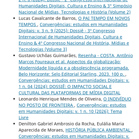
Humanidades Digitais, Cultura e Ensino & 3° Simpósio
Nacional de Mídias, Tecnologias e História (Volume 2)
Lucas Cavalcante de Barros,
O PAI TEMPO EM NOVOS
TEMPOS
,
Convergências: estudos em Humanidades
Digitais: v. 3 n. 9 (2025): Dossiê - 3º Congresso
Internacional de Humanidades Digitais, Cultura e
Ensino & 4º Congresso Nacional de História, Mídias e
Tecnologias (Volume 3)
Gustavo Uchôas Guimarães,
Resenha - COSTA, Antônio
Marcos Foureaux et al. Aspectos da globalização:
Modernidade líquida e a obsolescência programada.
Belo Horizonte: Selo Editorial Starling, 2023. 100 p.
,
Convergências: estudos em Humanidades Digitais: v.
1 n. 04 (2024): DOSSIÊ: O IMPACTO SOCIAL E
CULTURAL DAS PLATAFORMAS DE MÍDIA DIGITAL
Leonardo Henrique Mendes de Oliveira,
O INDIVÍDUO
NO POSTO DE FRONTEIRA
,
Convergências: estudos
em Humanidades Digitais: v. 1 n. 10 (2026): Tema
Livre
Denilton Gabriel Ambrosio da Rocha, Eulália Maria
Aparecida de Moraes,
HISTÓRIA PÚBLICA AMBIENTAL
,
Convergências: estudos em Humanidades Digitais: v.