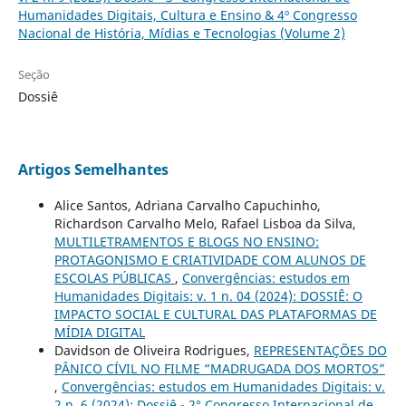
Humanidades Digitais, Cultura e Ensino & 4º Congresso
Nacional de História, Mídias e Tecnologias (Volume 2)
Seção
Dossiê
Artigos Semelhantes
Alice Santos, Adriana Carvalho Capuchinho,
Richardson Carvalho Melo, Rafael Lisboa da Silva,
MULTILETRAMENTOS E BLOGS NO ENSINO:
PROTAGONISMO E CRIATIVIDADE COM ALUNOS DE
ESCOLAS PÚBLICAS
,
Convergências: estudos em
Humanidades Digitais: v. 1 n. 04 (2024): DOSSIÊ: O
IMPACTO SOCIAL E CULTURAL DAS PLATAFORMAS DE
MÍDIA DIGITAL
Davidson de Oliveira Rodrigues,
REPRESENTAÇÕES DO
PÂNICO CÍVIL NO FILME “MADRUGADA DOS MORTOS”
,
Convergências: estudos em Humanidades Digitais: v.
2 n. 6 (2024): Dossiê - 2° Congresso Internacional de