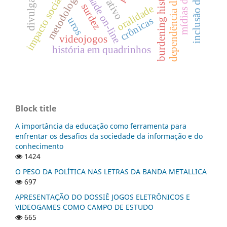
identidade on-line
mídias digitais
inclusão digital
dependência digital
burdening history
metodologia
impacto social
surdez
oralidade
crônicas
uros
videojogos
história em quadrinhos
Block title
A importância da educação como ferramenta para
enfrentar os desafios da sociedade da informação e do
conhecimento
1424
O PESO DA POLÍTICA NAS LETRAS DA BANDA METALLICA
697
APRESENTAÇÃO DO DOSSIÊ JOGOS ELETRÔNICOS E
VIDEOGAMES COMO CAMPO DE ESTUDO
665