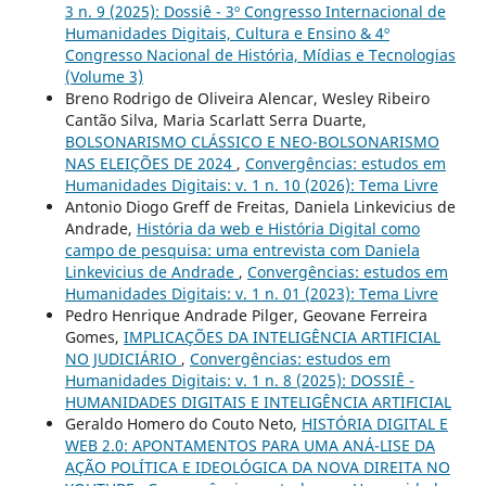
3 n. 9 (2025): Dossiê - 3º Congresso Internacional de
Humanidades Digitais, Cultura e Ensino & 4º
Congresso Nacional de História, Mídias e Tecnologias
(Volume 3)
Breno Rodrigo de Oliveira Alencar, Wesley Ribeiro
Cantão Silva, Maria Scarlatt Serra Duarte,
BOLSONARISMO CLÁSSICO E NEO-BOLSONARISMO
NAS ELEIÇÕES DE 2024
,
Convergências: estudos em
Humanidades Digitais: v. 1 n. 10 (2026): Tema Livre
Antonio Diogo Greff de Freitas, Daniela Linkevicius de
Andrade,
História da web e História Digital como
campo de pesquisa: uma entrevista com Daniela
Linkevicius de Andrade
,
Convergências: estudos em
Humanidades Digitais: v. 1 n. 01 (2023): Tema Livre
Pedro Henrique Andrade Pilger, Geovane Ferreira
Gomes,
IMPLICAÇÕES DA INTELIGÊNCIA ARTIFICIAL
NO JUDICIÁRIO
,
Convergências: estudos em
Humanidades Digitais: v. 1 n. 8 (2025): DOSSIÊ -
HUMANIDADES DIGITAIS E INTELIGÊNCIA ARTIFICIAL
Geraldo Homero do Couto Neto,
HISTÓRIA DIGITAL E
WEB 2.0: APONTAMENTOS PARA UMA ANÁ-LISE DA
AÇÃO POLÍTICA E IDEOLÓGICA DA NOVA DIREITA NO