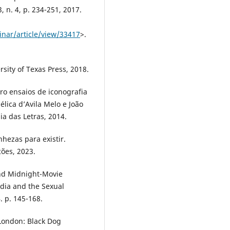
, n. 4, p. 234-251, 2017.
inar/article/view/33417
>.
ity of Texas Press, 2018.
ro ensaios de iconografia
élica d’Avila Melo e João
a das Letras, 2014.
nhezas para existir.
ções, 2023.
and Midnight-Movie
edia and the Sexual
. p. 145-168.
London: Black Dog