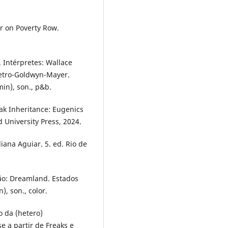
r on Poverty Row.
 Intérpretes: Wallace
Metro-Goldwyn-Mayer.
min), son., p&b.
k Inheritance: Eugenics
 University Press, 2024.
iana Aguiar. 5. ed. Rio de
ão: Dreamland. Estados
, son., color.
 da (hetero)
 a partir de Freaks e