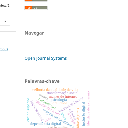
/view/2
Navegar
resso
Open Journal Systems
Palavras-chave
melhoria da qualidade de vida
transformação social
liberdade de expressão
surdez
memes de internet
burdening history
metodologia
psicologia
ensino superior
identidade on-line
impacto social
oralidade
inclusão digital
mídias digitais
história em quadrinhos
crônicas
idoso
portugal
r
uros
dependência digital
região andina