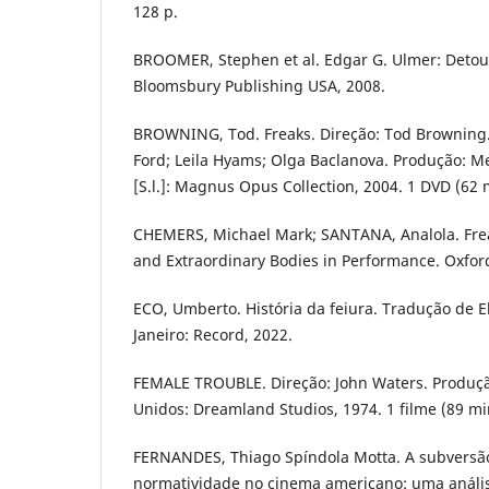
128 p.
BROOMER, Stephen et al. Edgar G. Ulmer: Detou
Bloomsbury Publishing USA, 2008.
BROWNING, Tod. Freaks. Direção: Tod Browning.
Ford; Leila Hyams; Olga Baclanova. Produção: 
[S.l.]: Magnus Opus Collection, 2004. 1 DVD (62 
CHEMERS, Michael Mark; SANTANA, Analola. Frea
and Extraordinary Bodies in Performance. Oxford
ECO, Umberto. História da feiura. Tradução de El
Janeiro: Record, 2022.
FEMALE TROUBLE. Direção: John Waters. Produç
Unidos: Dreamland Studios, 1974. 1 filme (89 min)
FERNANDES, Thiago Spíndola Motta. A subversão
normatividade no cinema americano: uma análise