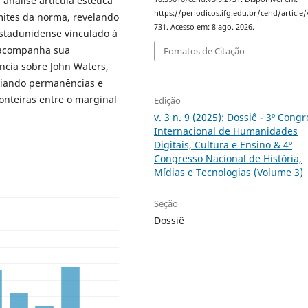
análise articula estética
https://periodicos.ifg.edu.br/cehd/article
imites da norma, revelando
731. Acesso em: 8 ago. 2026.
stadunidense vinculado à
o acompanha sua
Fomatos de Citação
ncia sobre John Waters,
ciando permanências e
onteiras entre o marginal
Edição
v. 3 n. 9 (2025): Dossiê - 3º Cong
Internacional de Humanidades
Digitais, Cultura e Ensino & 4º
Congresso Nacional de História,
Mídias e Tecnologias (Volume 3)
Seção
Dossiê