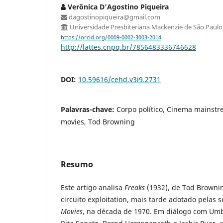
Verônica D'Agostino Piqueira
dagostinopiqueira@gmail.com
Universidade Presbiteriana Mackenzie de São Paulo
https://orcid.org/0009-0002-3003-2014
http://lattes.cnpq.br/7856483336746628
DOI:
10.59616/cehd.v3i9.2731
Palavras-chave:
Corpo político, Cinema mainstr
movies, Tod Browning
Resumo
Este artigo analisa
Freaks
(1932), de Tod Brownin
circuito exploitation, mais tarde adotado pelas 
Movies
, na década de 1970. Em diálogo com Umb