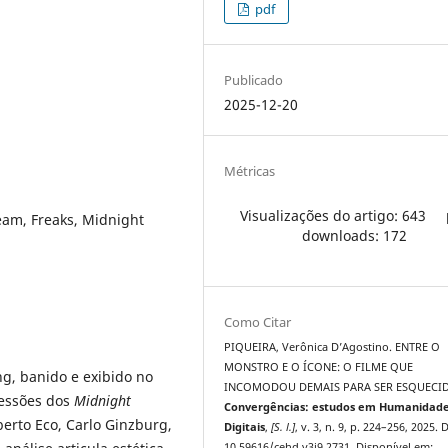
pdf
Publicado
2025-12-20
Métricas
Visualizações do artigo: 643
eam, Freaks, Midnight
downloads: 172
Como Citar
PIQUEIRA, Verônica D’Agostino. ENTRE O
MONSTRO E O ÍCONE: O FILME QUE
g, banido e exibido no
INCOMODOU DEMAIS PARA SER ESQUECI
sessões dos
Midnight
Convergências: estudos em Humanidad
erto Eco, Carlo Ginzburg,
Digitais
,
[S. l.]
, v. 3, n. 9, p. 224–256, 2025. 
10.59616/cehd.v3i9.2731. Disponível em: