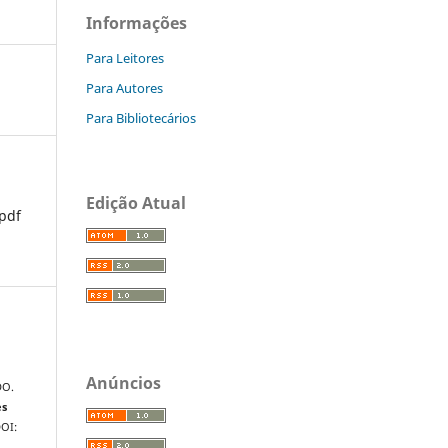
Informações
Para Leitores
Para Autores
Para Bibliotecários
Edição Atual
pdf
Anúncios
DO.
es
DOI: