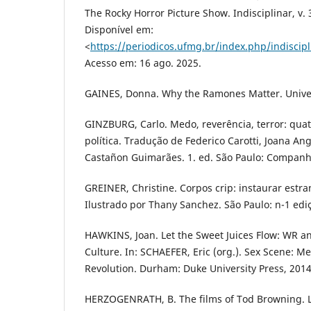
The Rocky Horror Picture Show. Indisciplinar, v. 3
Disponível em:
<
https://periodicos.ufmg.br/index.php/indiscipl
Acesso em: 16 ago. 2025.
GAINES, Donna. Why the Ramones Matter. Univers
GINZBURG, Carlo. Medo, reverência, terror: quat
política. Tradução de Federico Carotti, Joana Ang
Castañon Guimarães. 1. ed. São Paulo: Companhi
GREINER, Christine. Corpos crip: instaurar estra
Ilustrado por Thany Sanchez. São Paulo: n-1 edi
HAWKINS, Joan. Let the Sweet Juices Flow: WR 
Culture. In: SCHAEFER, Eric (org.). Sex Scene: M
Revolution. Durham: Duke University Press, 2014
HERZOGENRATH, B. The films of Tod Browning. 