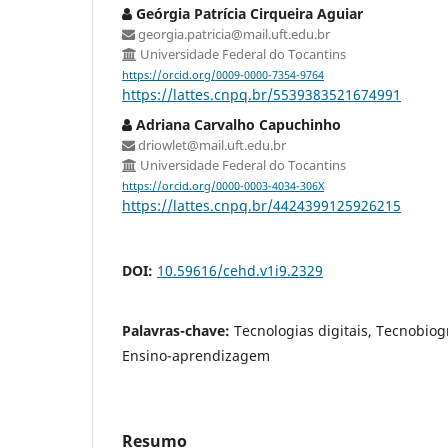
Geórgia Patrícia Cirqueira Aguiar
georgia.patricia@mail.uft.edu.br
Universidade Federal do Tocantins
https://orcid.org/0009-0000-7354-9764
https://lattes.cnpq.br/5539383521674991
Adriana Carvalho Capuchinho
driowlet@mail.uft.edu.br
Universidade Federal do Tocantins
https://orcid.org/0000-0003-4034-306X
https://lattes.cnpq.br/4424399125926215
DOI:
10.59616/cehd.v1i9.2329
Palavras-chave:
Tecnologias digitais, Tecnobiog
Ensino-aprendizagem
Resumo