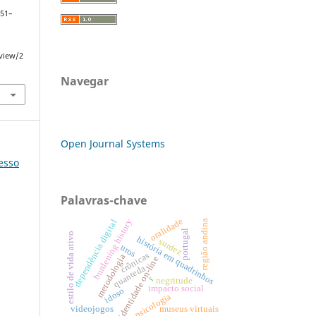
 151–
/view/2
Navegar
Open Journal Systems
resso
Palavras-chave
oralidade
burdening history
dependência digital
região andina
portugal
estilo de vida ativo
história em quadrinhos
surdez
uros
crônicas
metodologia
identidade on-line
quanteda
r
negritude
impacto social
idoso
psicologia
videojogos
museus virtuais