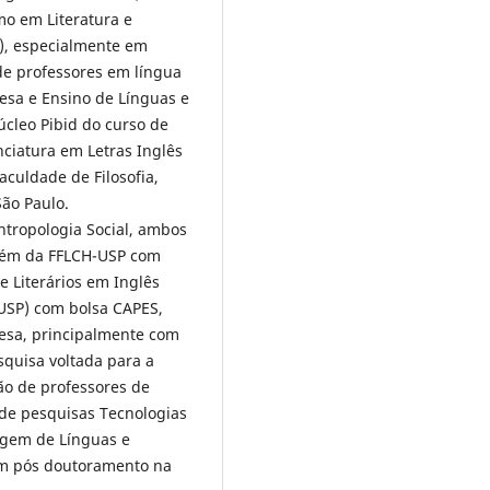
mo em Literatura e
l), especialmente em
de professores em língua
esa e Ensino de Línguas e
úcleo Pibid do curso de
nciatura em Letras Inglês
aculdade de Filosofia,
ão Paulo.
tropologia Social, ambos
bém da FFLCH-USP com
e Literários em Inglês
USP) com bolsa CAPES,
esa, principalmente com
squisa voltada para a
ção de professores de
o de pesquisas Tecnologias
agem de Línguas e
Em pós doutoramento na