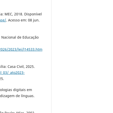
a: MEC, 2018. Disponível
ase/
. Acesso em: 08 jun.
ca Nacional de Educação
-2026/2023/lei/l14533.htm
lia: Casa Civil, 2025.
il_03/_ato2023-
25.
ologias digitais em
ndizagem de línguas.
ão Paulo: Atlas, 2002.