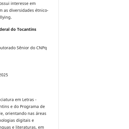
ossui interesse em
m as diversidades étnico-
llying.
deral do Tocantins
outorado Sênior do CNPq
/2025
ciatura em Letras -
antins e do Programa de
e, orientando nas áreas
ologias digitais e
guas e literaturas, em