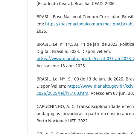
(Estado do Ceará). Brasília: CEAD, 2006.
BRASIL. Base Nacional Comum Curricular. Brasíli
em:
https://basenacionalcomum.mec.gov.br/ab
2025.
BRASIL. Lei nº 14.533, 11 de jan. de 2023. Políti
Digital. Brasília: 2023. Disponível em:
https://www.planalto.gov.br/ccivil_03/_ato2023
Acesso em: 18 abr. 2025.
BRASIL. Lei Nº 15.100 de 13 de jan. de 2025. Brasí
Disponível em:
https://www.planalto.gov.br/cciv
2026/2025/lei/l15100.htm
. Acesso em 07 jun. 20
CAPUCHINHO, A. C. Transdisciplinaridade e tecn
pedagogias inovadoras a partir do ensino-apre
Porto Nacional: UFT, 2022.
GIL, A. C. Como elaborar projetos de pesquisa. S