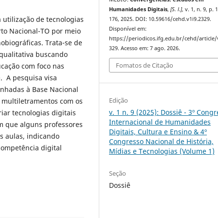
Humanidades Digitais
,
[S. l.]
, v. 1, n. 9, p.
utilização de tecnologias
176, 2025. DOI: 10.59616/cehd.v1i9.2329.
Disponível em:
rto Nacional-TO por meio
https://periodicos.ifg.edu.br/cehd/article
obiográficas. Trata-se de
329. Acesso em: 7 ago. 2026.
 qualitativa buscando
Fomatos de Citação
ducação com foco nas
. A pesquisa visa
inhadas à Base Nacional
Edição
 multiletramentos com os
v. 1 n. 9 (2025): Dossiê - 3º Cong
ar tecnologias digitais
Internacional de Humanidades
am que alguns professores
Digitais, Cultura e Ensino & 4º
s aulas, indicando
Congresso Nacional de História,
ompetência digital
Mídias e Tecnologias (Volume 1)
Seção
Dossiê