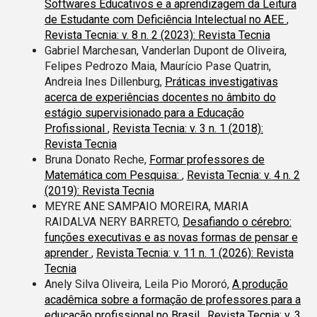
Softwares Educativos e a aprendizagem da Leitura
de Estudante com Deficiência Intelectual no AEE
,
Revista Tecnia: v. 8 n. 2 (2023): Revista Tecnia
Gabriel Marchesan, Vanderlan Dupont de Oliveira,
Felipes Pedrozo Maia, Maurício Pase Quatrin,
Andreia Ines Dillenburg,
Práticas investigativas
acerca de experiências docentes no âmbito do
estágio supervisionado para a Educação
Profissional
,
Revista Tecnia: v. 3 n. 1 (2018):
Revista Tecnia
Bruna Donato Reche,
Formar professores de
Matemática com Pesquisa:
,
Revista Tecnia: v. 4 n. 2
(2019): Revista Tecnia
MEYRE ANE SAMPAIO MOREIRA, MARIA
RAIDALVA NERY BARRETO,
Desafiando o cérebro:
funções executivas e as novas formas de pensar e
aprender
,
Revista Tecnia: v. 11 n. 1 (2026): Revista
Tecnia
Anely Silva Oliveira, Leila Pio Mororó,
A produção
acadêmica sobre a formação de professores para a
educação profissional no Brasil
,
Revista Tecnia: v. 3