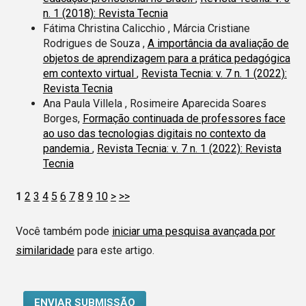
n. 1 (2018): Revista Tecnia
Fátima Christina Calicchio , Márcia Cristiane
Rodrigues de Souza ,
A importância da avaliação de
objetos de aprendizagem para a prática pedagógica
em contexto virtual
,
Revista Tecnia: v. 7 n. 1 (2022):
Revista Tecnia
Ana Paula Villela , Rosimeire Aparecida Soares
Borges,
Formação continuada de professores face
ao uso das tecnologias digitais no contexto da
pandemia
,
Revista Tecnia: v. 7 n. 1 (2022): Revista
Tecnia
1
2
3
4
5
6
7
8
9
10
>
>>
Você também pode
iniciar uma pesquisa avançada por
similaridade
para este artigo.
ENVIAR SUBMISSÃO