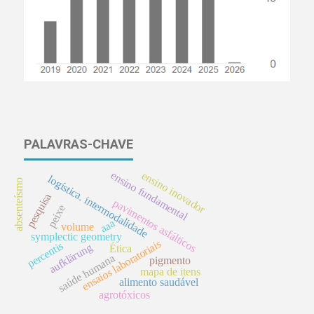
PALAVRAS-CHAVE
ensino fundamental
ensino inovador
logística. intermodalidade
absenteísmo
pesquisa
pavimentos asfálticos
peixe
aaa
volume
symplectic geometry
ensaios laboratoriais
percentis
aufklärung
Ética
saúde humana
pigmento
mapa de itens
alimento saudável
agrotóxicos