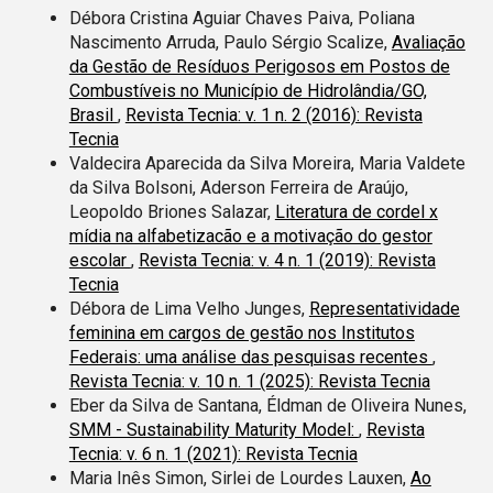
Débora Cristina Aguiar Chaves Paiva, Poliana
Nascimento Arruda, Paulo Sérgio Scalize,
Avaliação
da Gestão de Resíduos Perigosos em Postos de
Combustíveis no Município de Hidrolândia/GO,
Brasil
,
Revista Tecnia: v. 1 n. 2 (2016): Revista
Tecnia
Valdecira Aparecida da Silva Moreira, Maria Valdete
da Silva Bolsoni, Aderson Ferreira de Araújo,
Leopoldo Briones Salazar,
Literatura de cordel x
mídia na alfabetizacão e a motivação do gestor
escolar
,
Revista Tecnia: v. 4 n. 1 (2019): Revista
Tecnia
Débora de Lima Velho Junges,
Representatividade
feminina em cargos de gestão nos Institutos
Federais: uma análise das pesquisas recentes
,
Revista Tecnia: v. 10 n. 1 (2025): Revista Tecnia
Eber da Silva de Santana, Éldman de Oliveira Nunes,
SMM - Sustainability Maturity Model:
,
Revista
Tecnia: v. 6 n. 1 (2021): Revista Tecnia
Maria Inês Simon, Sirlei de Lourdes Lauxen,
Ao