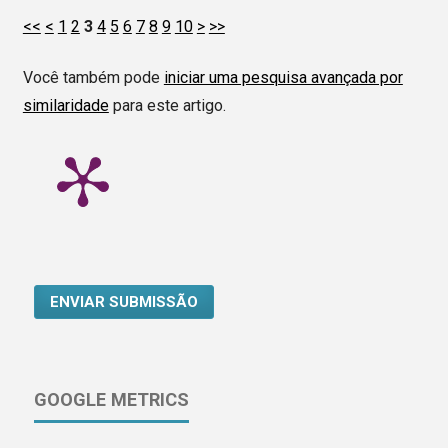
<<
<
1
2
3
4
5
6
7
8
9
10
>
>>
Você também pode
iniciar uma pesquisa avançada por
similaridade
para este artigo.
ENVIAR SUBMISSÃO
GOOGLE METRICS