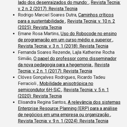
lado dos desenraizados do mundo:
,
Revista Tecnia:
v. 2 n. 2 (2017): Revista Tecnia
Rodrigo Marciel Soares Dutra,
Caminhos críticos
para a sustentabilidade
,
Revista Tecnia: v. 10 n. 2
(2025): Revista Tecnia
Ernane Rosa Martins,
Uso do Robocode no ensino
de programação em um curso médio e superior
,
Revista Tecnia: v. 3 n. 1 (2018): Revista Tecnia
Fernanda Soares Rezende, Lajla Katherine Rocha
Simião,
O papel do professor como disseminador
da nova pedagogia para a hegemonia
,
Revista
Tecnia: v. 2 n. 1 (2017): Revista Tecnia
Clóves Gonçalves Rodrigues, Ricardo Tadeu
Ferracioli ,
Mobilidade anisotrópica no
semicondutor 6H-SiC
,
Revista Tecnia: v. 5 n. 1
(2020): Revista Tecnia
Elisandra Regina Santos,
A relevância dos sistemas
Enterprise Resource Planning (ERP) para a análise
de negócios em uma empresa ou organização
,
Revista Tecnia: v. 9 n. 1 (2024): Revista Tecnia