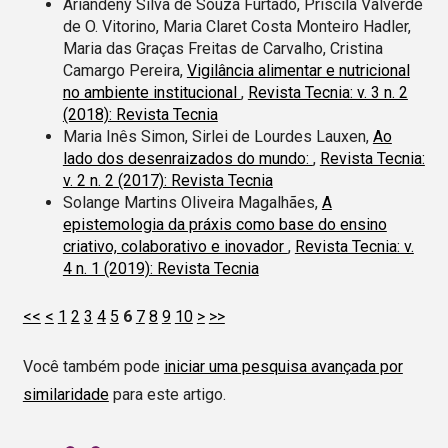
Ariandeny Silva de Souza Furtado, Priscila Valverde
de O. Vitorino, Maria Claret Costa Monteiro Hadler,
Maria das Graças Freitas de Carvalho, Cristina
Camargo Pereira,
Vigilância alimentar e nutricional
no ambiente institucional
,
Revista Tecnia: v. 3 n. 2
(2018): Revista Tecnia
Maria Inês Simon, Sirlei de Lourdes Lauxen,
Ao
lado dos desenraizados do mundo:
,
Revista Tecnia:
v. 2 n. 2 (2017): Revista Tecnia
Solange Martins Oliveira Magalhães,
A
epistemologia da práxis como base do ensino
criativo, colaborativo e inovador
,
Revista Tecnia: v.
4 n. 1 (2019): Revista Tecnia
<<
<
1
2
3
4
5
6
7
8
9
10
>
>>
Você também pode
iniciar uma pesquisa avançada por
similaridade
para este artigo.