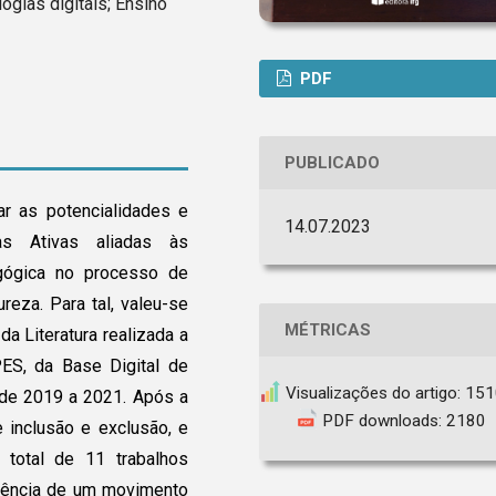
ogias digitais; Ensino
PDF
PUBLICADO
car as potencialidades e
14.07.2023
as Ativas aliadas às
agógica no processo de
eza. Para tal, valeu-se
MÉTRICAS
 Literatura realizada a
ES, da Base Digital de
Visualizações do artigo: 15
 de 2019 a 2021. Após a
PDF downloads: 2180
e inclusão e exclusão, e
 total de 11 trabalhos
stência de um movimento