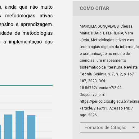
s, ainda que não muito
COMO CITAR
s metodologias ativas
nsino e aprendizagem.
MANCILIA GONÇALVES, Cleusa
sidade de metodologias
Maria; DUARTE FERREIRA, Vera
Lúcia. Metodologias ativas e as
am a implementação das
tecnologias digitais da informaçã
e comunicação no ensino de
ciências: um mapeamento
sistemático da literatura.
Revista
Tecnia
, Goiânia, v. 7, n. 2, p. 167–
187, 2023. DOI:
10.56762/tecnia.v7i2.09.
Disponível em:
https://periodicos.ifg.edu.br/tecni
/article/view/31. Acesso em: 7
ago. 2026.
Fomatos de Citação