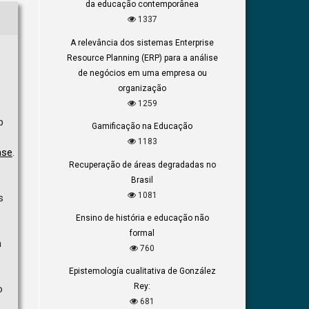
da educação contemporânea
1337
A relevância dos sistemas Enterprise
Resource Planning (ERP) para a análise
de negócios em uma empresa ou
organização
1259
b
Gamificação na Educação
1183
nse
.
Recuperação de áreas degradadas no
Brasil
1081
s
Ensino de história e educação não
formal
m
760
Epistemología cualitativa de González
Rey:
o
681