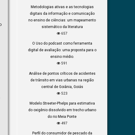
Metodologias ativas e as tecnologias
digitais da informação e comunicação
no ensino de ciências: um mapeamento
o
sistemático da literatura
657
O Uso do podcast como ferramenta
digital de avaliação: uma proposta para o
ensino médio.
591
Análise de pontos críticos de acidentes
de trânsito em vias urbanas na região
central de Goiânia, Goiás
523
m
Modelo Streeter-Phelps para estimativa
do oxigênio dissolvido em trecho urbano
do rio Meia Ponte
497
Perfil do consumidor de pescado da