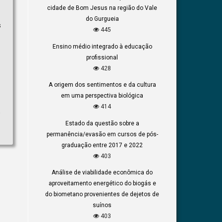
cidade de Bom Jesus na região do Vale
do Gurgueia
s
445
Ensino médio integrado à educação
profissional
428
A origem dos sentimentos e da cultura
em uma perspectiva biológica
414
o
Estado da questão sobre a
permanência/evasão em cursos de pós-
graduação entre 2017 e 2022
403
Análise de viabilidade econômica do
aproveitamento energético do biogás e
do biometano provenientes de dejetos de
suínos
403