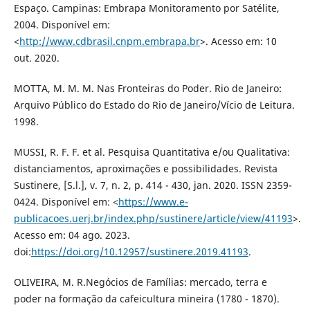
Espaço. Campinas: Embrapa Monitoramento por Satélite,
2004. Disponível em:
<
http://www.cdbrasil.cnpm.embrapa.br
>. Acesso em: 10
out. 2020.
MOTTA, M. M. M. Nas Fronteiras do Poder. Rio de Janeiro:
Arquivo Público do Estado do Rio de Janeiro/Vício de Leitura.
1998.
MUSSI, R. F. F. et al. Pesquisa Quantitativa e/ou Qualitativa:
distanciamentos, aproximações e possibilidades. Revista
Sustinere, [S.l.], v. 7, n. 2, p. 414 - 430, jan. 2020. ISSN 2359-
0424. Disponível em: <
https://www.e-
publicacoes.uerj.br/index.php/sustinere/article/view/41193
>.
Acesso em: 04 ago. 2023.
doi:
https://doi.org/10.12957/sustinere.2019.41193
.
OLIVEIRA, M. R.Negócios de Famílias: mercado, terra e
poder na formação da cafeicultura mineira (1780 - 1870).