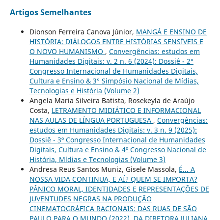
Artigos Semelhantes
Dionson Ferreira Canova Júnior,
MANGÁ E ENSINO DE
HISTÓRIA: DIÁLOGOS ENTRE HISTÓRIAS SENSÍVEIS E
O NOVO HUMANISMO
,
Convergências: estudos em
Humanidades Digitais: v. 2 n. 6 (2024): Dossiê - 2°
Congresso Internacional de Humanidades Digitais,
Cultura e Ensino & 3° Simpósio Nacional de Mídias,
Tecnologias e História (Volume 2)
Angela Maria Silveira Batista, Rosekeyla de Araújo
Costa,
LETRAMENTO MIDIÁTICO E INFORMACIONAL
NAS AULAS DE LÍNGUA PORTUGUESA
,
Convergências:
estudos em Humanidades Digitais: v. 3 n. 9 (2025):
Dossiê - 3º Congresso Internacional de Humanidades
Digitais, Cultura e Ensino & 4º Congresso Nacional de
História, Mídias e Tecnologias (Volume 3)
Andresa Reus Santos Muniz, Gisele Massola,
É... A
NOSSA VIDA CONTINUA, E AÍ? QUEM SE IMPORTA?
PÂNICO MORAL, IDENTIDADES E REPRESENTAÇÕES DE
JUVENTUDES NEGRAS NA PRODUÇÃO
CINEMATOGRÁFICA RACIONAIS: DAS RUAS DE SÃO
PAULO PARA O MUNDO (2022), DA DIRETORA JULIANA