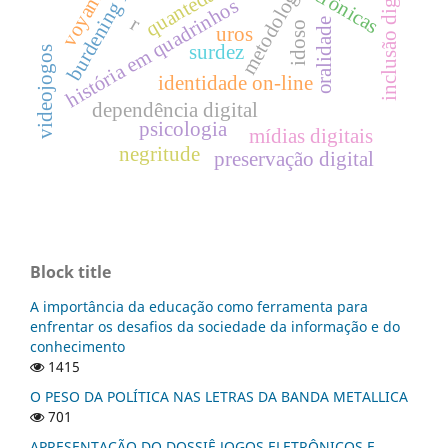
burdening history
inclusão digital
metodologia
quanteda
crônicas
história em quadrinhos
r
oralidade
idoso
uros
surdez
videojogos
identidade on-line
dependência digital
psicologia
mídias digitais
negritude
preservação digital
Block title
A importância da educação como ferramenta para
enfrentar os desafios da sociedade da informação e do
conhecimento
1415
O PESO DA POLÍTICA NAS LETRAS DA BANDA METALLICA
701
APRESENTAÇÃO DO DOSSIÊ JOGOS ELETRÔNICOS E