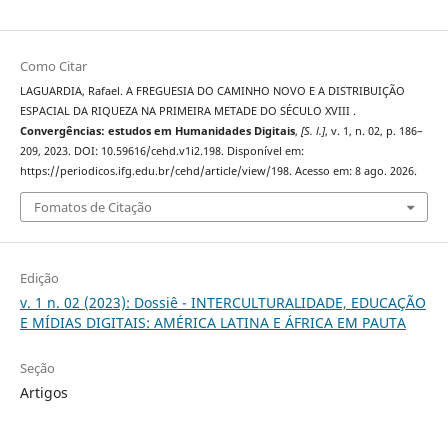
Como Citar
LAGUARDIA, Rafael. A FREGUESIA DO CAMINHO NOVO E A DISTRIBUIÇÃO
ESPACIAL DA RIQUEZA NA PRIMEIRA METADE DO SÉCULO XVIII .
Convergências: estudos em Humanidades Digitais
,
[S. l.]
, v. 1, n. 02, p. 186–
209, 2023. DOI: 10.59616/cehd.v1i2.198. Disponível em:
https://periodicos.ifg.edu.br/cehd/article/view/198. Acesso em: 8 ago. 2026.
Fomatos de Citação
Edição
v. 1 n. 02 (2023): Dossiê - INTERCULTURALIDADE, EDUCAÇÃO
E MÍDIAS DIGITAIS: AMÉRICA LATINA E ÁFRICA EM PAUTA
Seção
Artigos