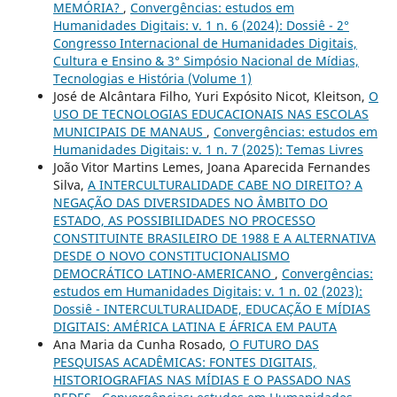
MEMÓRIA?
,
Convergências: estudos em
Humanidades Digitais: v. 1 n. 6 (2024): Dossiê - 2°
Congresso Internacional de Humanidades Digitais,
Cultura e Ensino & 3° Simpósio Nacional de Mídias,
Tecnologias e História (Volume 1)
José de Alcântara Filho, Yuri Expósito Nicot, Kleitson,
O
USO DE TECNOLOGIAS EDUCACIONAIS NAS ESCOLAS
MUNICIPAIS DE MANAUS
,
Convergências: estudos em
Humanidades Digitais: v. 1 n. 7 (2025): Temas Livres
João Vitor Martins Lemes, Joana Aparecida Fernandes
Silva,
A INTERCULTURALIDADE CABE NO DIREITO? A
NEGAÇÃO DAS DIVERSIDADES NO ÂMBITO DO
ESTADO, AS POSSIBILIDADES NO PROCESSO
CONSTITUINTE BRASILEIRO DE 1988 E A ALTERNATIVA
DESDE O NOVO CONSTITUCIONALISMO
DEMOCRÁTICO LATINO-AMERICANO
,
Convergências:
estudos em Humanidades Digitais: v. 1 n. 02 (2023):
Dossiê - INTERCULTURALIDADE, EDUCAÇÃO E MÍDIAS
DIGITAIS: AMÉRICA LATINA E ÁFRICA EM PAUTA
Ana Maria da Cunha Rosado,
O FUTURO DAS
PESQUISAS ACADÊMICAS: FONTES DIGITAIS,
HISTORIOGRAFIAS NAS MÍDIAS E O PASSADO NAS