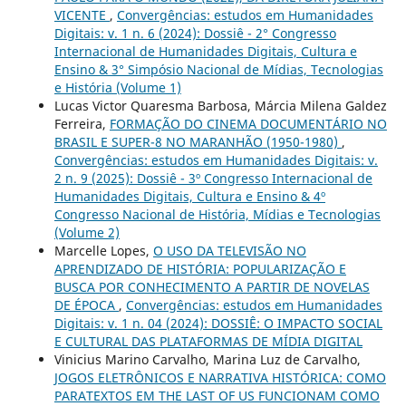
VICENTE
,
Convergências: estudos em Humanidades
Digitais: v. 1 n. 6 (2024): Dossiê - 2° Congresso
Internacional de Humanidades Digitais, Cultura e
Ensino & 3° Simpósio Nacional de Mídias, Tecnologias
e História (Volume 1)
Lucas Victor Quaresma Barbosa, Márcia Milena Galdez
Ferreira,
FORMAÇÃO DO CINEMA DOCUMENTÁRIO NO
BRASIL E SUPER-8 NO MARANHÃO (1950-1980)
,
Convergências: estudos em Humanidades Digitais: v.
2 n. 9 (2025): Dossiê - 3º Congresso Internacional de
Humanidades Digitais, Cultura e Ensino & 4º
Congresso Nacional de História, Mídias e Tecnologias
(Volume 2)
Marcelle Lopes,
O USO DA TELEVISÃO NO
APRENDIZADO DE HISTÓRIA: POPULARIZAÇÃO E
BUSCA POR CONHECIMENTO A PARTIR DE NOVELAS
DE ÉPOCA
,
Convergências: estudos em Humanidades
Digitais: v. 1 n. 04 (2024): DOSSIÊ: O IMPACTO SOCIAL
E CULTURAL DAS PLATAFORMAS DE MÍDIA DIGITAL
Vinicius Marino Carvalho, Marina Luz de Carvalho,
JOGOS ELETRÔNICOS E NARRATIVA HISTÓRICA: COMO
PARATEXTOS EM THE LAST OF US FUNCIONAM COMO