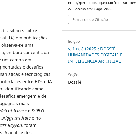
https://periodicos.ifg.edu.br/cehd/article
273. Acesso em: 7 ago. 2026.
Fomatos de Citação
 brasileiros sobre
cial (IA) em publicações
Edição
a, observa-se uma
v. 1 n. 8 (2025): DOSSIÊ -
ina, embora concentrada
HUMANIDADES DIGITAIS E
 de um campo em
INTELIGÊNCIA ARTIFICIAL
agmentadas e desafios
anísticas e tecnológicas.
Seção
 interfaces entre HDs e IA
Dossiê
o, identificando como
 desafios emergem e de
agógicas mais
Web of Science
e
SciELO
 Briggs Institute
e no
ware Rayyan
, foram
s. A análise dos