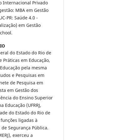
o Internacional Privado
gestão: MBA em Gestão
UC-PR: Saúde 4.0 -
alização) em Gestão
chool.
IO
ral do Estado do Rio de
 e Práticas em Educação,
m Educação pela mesma
studos e Pesquisas em
inete de Pesquisa em
ista em Gestão dos
cência do Ensino Superior
na Educação (UFRRJ,
ade do Estado do Rio de
 funções ligadas à
s de Segurança Pública.
MERJ), exerceu a