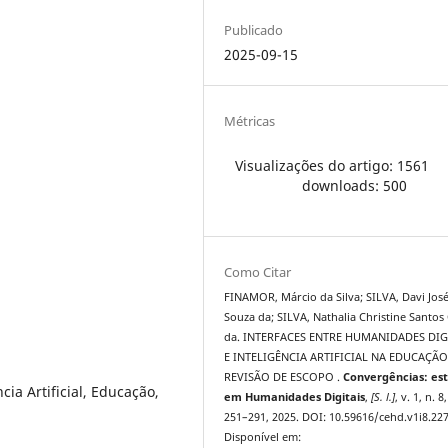
Publicado
2025-09-15
Métricas
Visualizações do artigo: 1561
downloads: 500
Como Citar
FINAMOR, Márcio da Silva; SILVA, Davi Jos
Souza da; SILVA, Nathalia Christine Santos
da. INTERFACES ENTRE HUMANIDADES DIG
E INTELIGÊNCIA ARTIFICIAL NA EDUCAÇÃ
REVISÃO DE ESCOPO .
Convergências: es
ia Artificial, Educação,
em Humanidades Digitais
,
[S. l.]
, v. 1, n. 8,
251–291, 2025. DOI: 10.59616/cehd.v1i8.227
Disponível em: