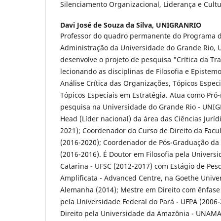
Silenciamento Organizacional, Liderança e Cult
Davi José de Souza da Silva,
UNIGRANRIO
Professor do quadro permanente do Programa 
Administração da Universidade do Grande Rio,
desenvolve o projeto de pesquisa "Crítica da Tr
lecionando as disciplinas de Filosofia e Episte
Análise Crítica das Organizações, Tópicos Espec
Tópicos Especiais em Estratégia. Atua como Pró-
pesquisa na Universidade do Grande Rio - UNIG
Head (Líder nacional) da área das Ciências Jurí
2021); Coordenador do Curso de Direito da Fac
(2016-2020); Coordenador de Pós-Graduação da
(2016-2016). É Doutor em Filosofia pela Univers
Catarina - UFSC (2012-2017) com Estágio de Pesq
Amplificata - Advanced Centre, na Goethe Univer
Alemanha (2014); Mestre em Direito com ênfas
pela Universidade Federal do Pará - UFPA (2006
Direito pela Universidade da Amazônia - UNAMA