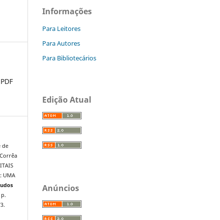
Informações
Para Leitores
Para Autores
Para Bibliotecários
PDF
Edição Atual
é de
 Corrêa
ITAIS
O: UMA
tudos
Anúncios
 p.
3.