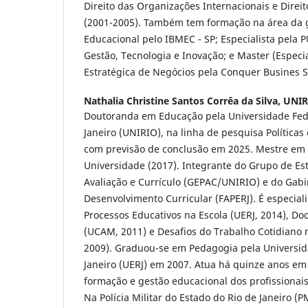
Direito das Organizações Internacionais e Direit
(2001-2005). Também tem formação na área da 
Educacional pelo IBMEC - SP; Especialista pela P
Gestão, Tecnologia e Inovação; e Master (Especi
Estratégica de Negócios pela Conquer Busines S
Nathalia Christine Santos Corrêa da Silva,
UNIR
Doutoranda em Educação pela Universidade Fede
Janeiro (UNIRIO), na linha de pesquisa Políticas
com previsão de conclusão em 2025. Mestre e
Universidade (2017). Integrante do Grupo de E
Avaliação e Currículo (GEPAC/UNIRIO) e do Gab
Desenvolvimento Curricular (FAPERJ). É especial
Processos Educativos na Escola (UERJ, 2014), Do
(UCAM, 2011) e Desafios do Trabalho Cotidiano 
2009). Graduou-se em Pedagogia pela Universid
Janeiro (UERJ) em 2007. Atua há quinze anos em
formação e gestão educacional dos profissionai
Na Polícia Militar do Estado do Rio de Janeiro (P