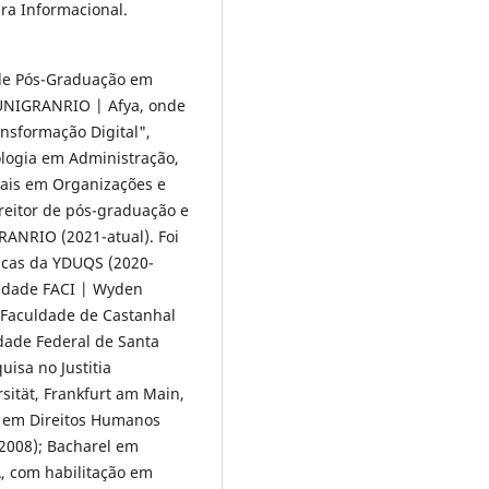
ura Informacional.
de Pós-Graduação em
 UNIGRANRIO | Afya, onde
ansformação Digital",
mologia em Administração,
iais em Organizações e
reitor de pós-graduação e
RANRIO (2021-atual). Foi
dicas da YDUQS (2020-
uldade FACI | Wyden
 Faculdade de Castanhal
idade Federal de Santa
uisa no Justitia
sität, Frankfurt am Main,
e em Direitos Humanos
-2008); Bacharel em
, com habilitação em