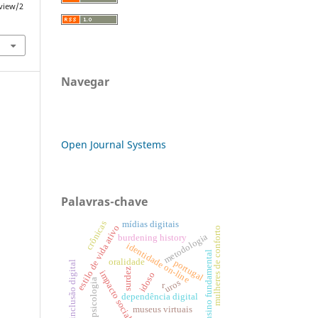
/view/2
Navegar
Open Journal Systems
Palavras-chave
crônicas
mídias digitais
estilo de vida ativo
mulheres de conforto
metodologia
burdening history
identidade on-line
ensino fundamental
oralidade
portugal
inclusão digital
surdez
impacto social
idoso
psicologia
uros
r
dependência digital
museus virtuais