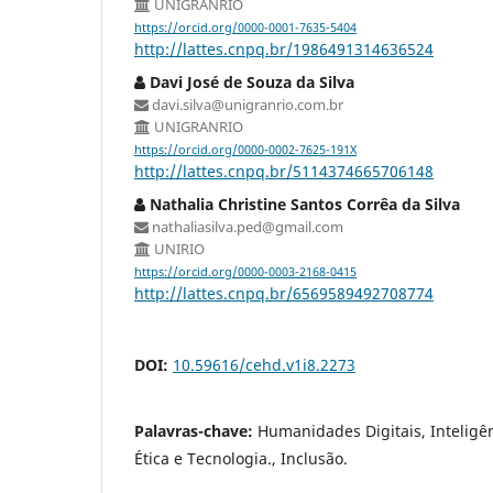
UNIGRANRIO
https://orcid.org/0000-0001-7635-5404
http://lattes.cnpq.br/1986491314636524
Davi José de Souza da Silva
davi.silva@unigranrio.com.br
UNIGRANRIO
https://orcid.org/0000-0002-7625-191X
http://lattes.cnpq.br/5114374665706148
Nathalia Christine Santos Corrêa da Silva
nathaliasilva.ped@gmail.com
UNIRIO
https://orcid.org/0000-0003-2168-0415
http://lattes.cnpq.br/6569589492708774
DOI:
10.59616/cehd.v1i8.2273
Palavras-chave:
Humanidades Digitais, Inteligênc
Ética e Tecnologia., Inclusão.