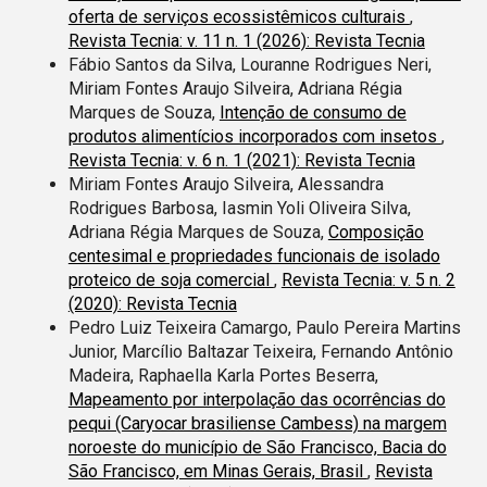
oferta de serviços ecossistêmicos culturais
,
Revista Tecnia: v. 11 n. 1 (2026): Revista Tecnia
Fábio Santos da Silva, Louranne Rodrigues Neri,
Miriam Fontes Araujo Silveira, Adriana Régia
Marques de Souza,
Intenção de consumo de
produtos alimentícios incorporados com insetos
,
Revista Tecnia: v. 6 n. 1 (2021): Revista Tecnia
Miriam Fontes Araujo Silveira, Alessandra
Rodrigues Barbosa, Iasmin Yoli Oliveira Silva,
Adriana Régia Marques de Souza,
Composição
centesimal e propriedades funcionais de isolado
proteico de soja comercial
,
Revista Tecnia: v. 5 n. 2
(2020): Revista Tecnia
Pedro Luiz Teixeira Camargo, Paulo Pereira Martins
Junior, Marcílio Baltazar Teixeira, Fernando Antônio
Madeira, Raphaella Karla Portes Beserra,
Mapeamento por interpolação das ocorrências do
pequi (Caryocar brasiliense Cambess) na margem
noroeste do município de São Francisco, Bacia do
São Francisco, em Minas Gerais, Brasil
,
Revista