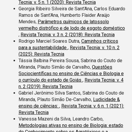
Tecnia: v. 5 n. 1 (2020): Revista Tecnia
Georgia Ribeiro Silveira de Sant’Ana, Carlos Eduardo
Ramos de Sant’Ana, Humberto Flaider Araújo
Mendes,
Parâmetros químicos de latossolo
vermelho distrófico e de lodo de esgoto doméstico
,
Revista Tecnia: v. 3 n. 2 (2018): Revista Tecnia
Rodrigo Marciel Soares Dutra,
Caminhos críticos
para a sustentabilidade
,
Revista Tecnia: v. 10 n. 2
(2025): Revista Tecnia
Tássia Balbina Pereira Sousa, Sabrina do Couto de
Miranda, Plauto Simão de Carvalho,
Questões
Sociocientíficas no ensino de Ciências e Biologia e
o currículo do estado de Goiás
,
Revista Tecnia: v. 4
n. 2 (2019): Revista Tecnia
Gabriel Jerônimo Silva Santos, Sabrina do Couto de
Miranda, Plauto Simão De-Carvalho,
Ludicidade &
ensino de ciências:
,
Revista Tecnia: v. 6 n. 1 (2021):
Revista Tecnia
Vanessa Mazeni da Silva, Leandro Carbo,
Metodologias ativas no ensino de Biologia: estado
do Conhecimento sobre os Agrotóxicos e a