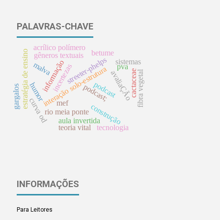
PALAVRAS-CHAVE
acrílico polímero
estratégia de ensino
betume
gêneros textuais
streeter-phelps
sistemas
informação
malva
pva
incertezas
interação solo-estrutura
cactaceae
avaliaÇÃo
fibra vegetal
podcast
humor
podcast;
gargalos
curva od
mef
construção
rio meia ponte
aula invertida
teoria vital
tecnologia
INFORMAÇÕES
Para Leitores