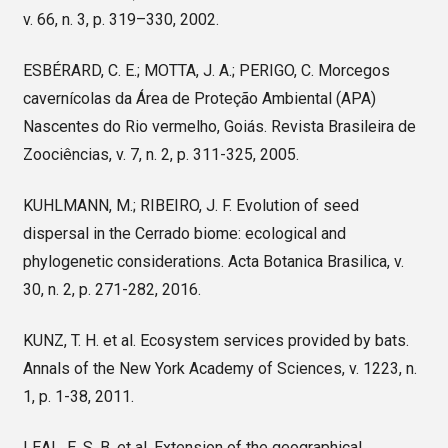
v. 66, n. 3, p. 319–330, 2002.
ESBÉRARD, C. E.; MOTTA, J. A.; PERIGO, C. Morcegos
cavernícolas da Área de Proteção Ambiental (APA)
Nascentes do Rio vermelho, Goiás. Revista Brasileira de
Zoociências, v. 7, n. 2, p. 311-325, 2005.
KUHLMANN, M.; RIBEIRO, J. F. Evolution of seed
dispersal in the Cerrado biome: ecological and
phylogenetic considerations. Acta Botanica Brasilica, v.
30, n. 2, p. 271-282, 2016.
KUNZ, T. H. et al. Ecosystem services provided by bats.
Annals of the New York Academy of Sciences, v. 1223, n.
1, p. 1-38, 2011.
LEAL, E. S. B. et al. Extension of the geographical