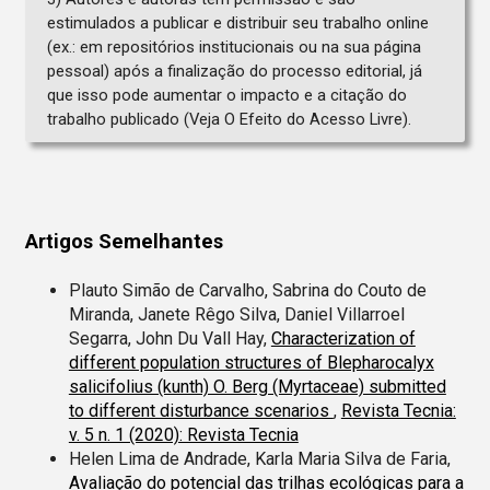
estimulados a publicar e distribuir seu trabalho online
(ex.: em repositórios institucionais ou na sua página
pessoal) após a finalização do processo editorial, já
que isso pode aumentar o impacto e a citação do
trabalho publicado (Veja O Efeito do Acesso Livre).
Artigos Semelhantes
Plauto Simão de Carvalho, Sabrina do Couto de
Miranda, Janete Rêgo Silva, Daniel Villarroel
Segarra, John Du Vall Hay,
Characterization of
different population structures of Blepharocalyx
salicifolius (kunth) O. Berg (Myrtaceae) submitted
to different disturbance scenarios
,
Revista Tecnia:
v. 5 n. 1 (2020): Revista Tecnia
Helen Lima de Andrade, Karla Maria Silva de Faria,
Avaliação do potencial das trilhas ecológicas para a