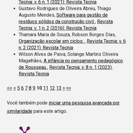
Tecnia: v. 6 n. 1 (2021): Revista Tecnia
Gustavo Rodrigues de Oliveira Abreu, Thiago
Augusto Mendes,
Software para gestão de
resíduos sólidos da construção civil
,
Revista
Tecnia: v. 1 n. 2 (2016): Revista Tecnia
Thamara Maria de Souza, Robson Borges Dias,
Organização escolar em ciclos:
,
Revista Tecnia: v. 6
n. 2 (2021): Revista Tecnia
Wilson Alves de Paiva, Solange Martins Oliveira
Magalhães,
A infância no pensamento pedagógico
de Rousseau
,
Revista Tecnia: v. 8 n. 1 (2023):
Revista Tecnia
<<
<
5
6
7
8
9
10
11
12
13
>
>>
Você também pode
iniciar uma pesquisa avançada por
similaridade
para este artigo.