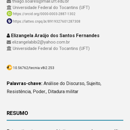
thiago.soares@mail.uft.edu.br
Universidade Federal do Tocantins (UFT)
https://orcid.org/0000-0003-2887-1302
https://lattes.cnpq.br/8919327601287308
Elizangela Araújo dos Santos Fernandes
elizangelabibi2@yahoo.com.br
Universidade Federal do Tocantins (UFT)
10.56762/tecnia.v8i2.253
Palavras-chave:
Análise do Discurso, Sujeito,
Resistência, Poder., Ditadura militar
RESUMO