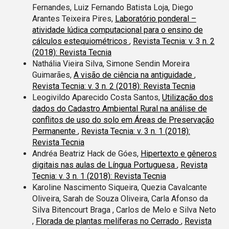
Fernandes, Luiz Fernando Batista Loja, Diego
Arantes Teixeira Pires,
Laboratório ponderal –
atividade lúdica computacional para o ensino de
cálculos estequiométricos
,
Revista Tecnia: v. 3 n. 2
(2018): Revista Tecnia
Nathália Vieira Silva, Simone Sendin Moreira
Guimarães,
A visão de ciência na antiguidade
,
Revista Tecnia: v. 3 n. 2 (2018): Revista Tecnia
Leogivildo Aparecido Costa Santos,
Utilização dos
dados do Cadastro Ambiental Rural na análise de
conflitos de uso do solo em Áreas de Preservação
Permanente
,
Revista Tecnia: v. 3 n. 1 (2018):
Revista Tecnia
Andréa Beatriz Hack de Góes,
Hipertexto e gêneros
digitais nas aulas de Língua Portuguesa
,
Revista
Tecnia: v. 3 n. 1 (2018): Revista Tecnia
Karoline Nascimento Siqueira, Quezia Cavalcante
Oliveira, Sarah de Souza Oliveira, Carla Afonso da
Silva Bitencourt Braga , Carlos de Melo e Silva Neto
,
Florada de plantas melíferas no Cerrado
,
Revista