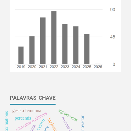
PALAVRAS-CHAVE
agrotóxicos
gestão feminina
pavimentos asfálticos
ensino inovador
percentis
ensino criativo
volume