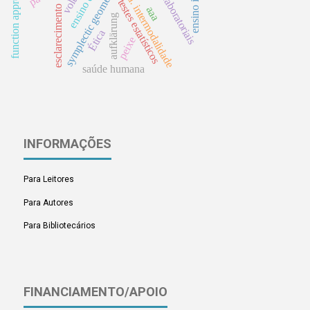
function approximations
ensaios laboratoriais
logística. intermodalidade
symplectic geometry
testes estatísticos
esclarecimento
aaa
aufklärung
Ética
peixe
saúde humana
INFORMAÇÕES
Para Leitores
Para Autores
Para Bibliotecários
FINANCIAMENTO/APOIO