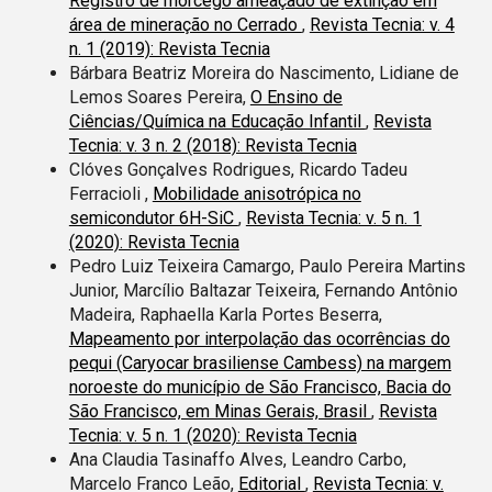
Registro de morcego ameaçado de extinção em
área de mineração no Cerrado
,
Revista Tecnia: v. 4
n. 1 (2019): Revista Tecnia
Bárbara Beatriz Moreira do Nascimento, Lidiane de
Lemos Soares Pereira,
O Ensino de
Ciências/Química na Educação Infantil
,
Revista
Tecnia: v. 3 n. 2 (2018): Revista Tecnia
Clóves Gonçalves Rodrigues, Ricardo Tadeu
Ferracioli ,
Mobilidade anisotrópica no
semicondutor 6H-SiC
,
Revista Tecnia: v. 5 n. 1
(2020): Revista Tecnia
Pedro Luiz Teixeira Camargo, Paulo Pereira Martins
Junior, Marcílio Baltazar Teixeira, Fernando Antônio
Madeira, Raphaella Karla Portes Beserra,
Mapeamento por interpolação das ocorrências do
pequi (Caryocar brasiliense Cambess) na margem
noroeste do município de São Francisco, Bacia do
São Francisco, em Minas Gerais, Brasil
,
Revista
Tecnia: v. 5 n. 1 (2020): Revista Tecnia
Ana Claudia Tasinaffo Alves, Leandro Carbo,
Marcelo Franco Leão,
Editorial
,
Revista Tecnia: v.