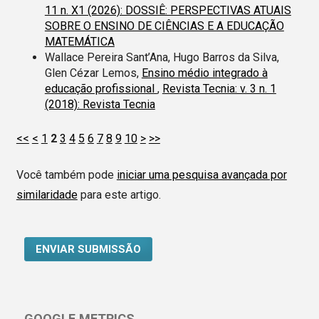
11 n. X1 (2026): DOSSIÊ: PERSPECTIVAS ATUAIS
SOBRE O ENSINO DE CIÊNCIAS E A EDUCAÇÃO
MATEMÁTICA
Wallace Pereira Sant’Ana, Hugo Barros da Silva,
Glen Cézar Lemos,
Ensino médio integrado à
educação profissional
,
Revista Tecnia: v. 3 n. 1
(2018): Revista Tecnia
<<
<
1
2
3
4
5
6
7
8
9
10
>
>>
Você também pode
iniciar uma pesquisa avançada por
similaridade
para este artigo.
ENVIAR SUBMISSÃO
GOOGLE METRICS