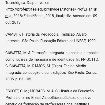
Tecnológica. Disponível em:
<
http://profept.ifes.edu.br/images/stories/ProfEPT/Tur
m
a_2018/Edital/Edital_2018_final.pdf>. Acesso em: 09
out. 2018.
CAMBI, F. História da Pedagogia. Tradução: Alvaro
Lorencini. São Paulo: Fundação Editora da UNESP, 1999.
CIAVATTA, M. A Formação Integrada: a escola e o trabalho
como lugares de memória e de identidade. In: FRIGOTTO,
G. CIAVATTA, M. RAMOS, M. (Orgs). Ensino Médio
Integrado: concepção e contradições. São Paulo: Cortez,
2005, p. 83-105.
ESCOTT, C. M.; MORAES, M. A. C. História da Educação
Profissional no Brasil: As políticas públicas e o novo
cenário de formação de professores nos Institutos