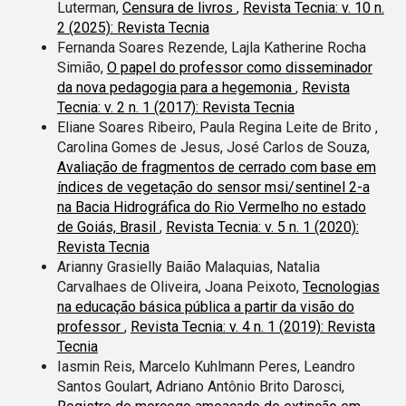
Luterman,
Censura de livros
,
Revista Tecnia: v. 10 n.
2 (2025): Revista Tecnia
Fernanda Soares Rezende, Lajla Katherine Rocha
Simião,
O papel do professor como disseminador
da nova pedagogia para a hegemonia
,
Revista
Tecnia: v. 2 n. 1 (2017): Revista Tecnia
Eliane Soares Ribeiro, Paula Regina Leite de Brito ,
Carolina Gomes de Jesus, José Carlos de Souza,
Avaliação de fragmentos de cerrado com base em
índices de vegetação do sensor msi/sentinel 2-a
na Bacia Hidrográfica do Rio Vermelho no estado
de Goiás, Brasil
,
Revista Tecnia: v. 5 n. 1 (2020):
Revista Tecnia
Arianny Grasielly Baião Malaquias, Natalia
Carvalhaes de Oliveira, Joana Peixoto,
Tecnologias
na educação básica pública a partir da visão do
professor
,
Revista Tecnia: v. 4 n. 1 (2019): Revista
Tecnia
Iasmin Reis, Marcelo Kuhlmann Peres, Leandro
Santos Goulart, Adriano Antônio Brito Darosci,