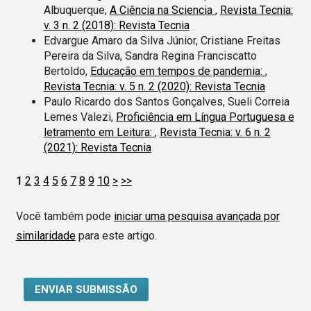
Albuquerque,
A Ciência na Sciencia
,
Revista Tecnia:
v. 3 n. 2 (2018): Revista Tecnia
Edvargue Amaro da Silva Júnior, Cristiane Freitas
Pereira da Silva, Sandra Regina Franciscatto
Bertoldo,
Educação em tempos de pandemia:
,
Revista Tecnia: v. 5 n. 2 (2020): Revista Tecnia
Paulo Ricardo dos Santos Gonçalves, Sueli Correia
Lemes Valezi,
Proficiência em Língua Portuguesa e
letramento em Leitura:
,
Revista Tecnia: v. 6 n. 2
(2021): Revista Tecnia
1
2
3
4
5
6
7
8
9
10
>
>>
Você também pode
iniciar uma pesquisa avançada por
similaridade
para este artigo.
ENVIAR SUBMISSÃO