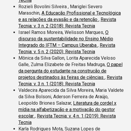
Tecnia
Rozieli Bovolini Silveira , Mariglei Severo
Maraschin,
A Educação Profissional e Tecnológica
e as relações da evasão e da retenção
,
Revista
Tecnia: v. 3 n. 2 (2018): Revista Tecnia
Israel Ramos Moreira, Welisson Marques,
O
discurso da sustentabilidade no Ensino Médio
Integrado do IFTM – Campus Uberaba
,
Revista
Tecnia: v. 5 n. 2 (2020): Revista Tecnia
Mônica da Silva Gallon, Lorita Aparecida Veloso
Galle, Zulma Elizabete de Freitas Madruga,
O papel
da pergunta do estudante na construção de
projetos destinados às feiras de ciências
,
Revista
Tecnia: v. 3 n. 1 (2018): Revista Tecnia
Valdecira Aparecida da Silva Moreira, Maria Valdete
da Silva Bolsoni, Aderson Ferreira de Araújo,
Leopoldo Briones Salazar,
Literatura de cordel x
mídia na alfabetizacão e a motivação do gestor
escolar
,
Revista Tecnia: v. 4 n. 1 (2019): Revista
Tecnia
Karla Rodrigues Mota, Suzana Lopes de